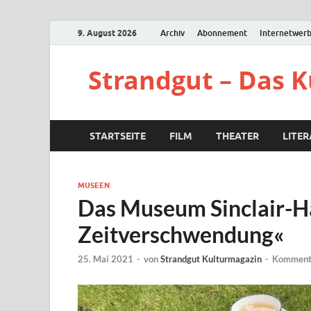
9. August 2026
Archiv
Abonnement
Internetwer
Strandgut – Das 
STARTSEITE
FILM
THEATER
LITE
MUSEEN
Das Museum Sinclair-Ha
Zeitverschwendung«
25. Mai 2021
-
von
Strandgut Kulturmagazin
-
Kommenta