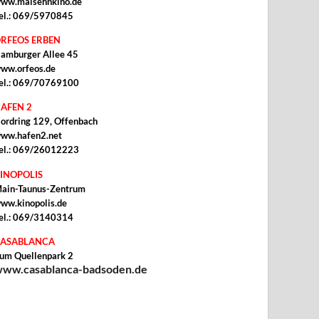
ww.malsehnkino.de
el.: 069/5970845
RFEOS ERBEN
amburger Allee 45
ww.orfeos.de
el.: 069/70769100
AFEN 2
ordring 129, Offenbach
ww.hafen2.net
el.: 069/26012223
INOPOLIS
ain-Taunus-Zentrum
ww.kinopolis.de
el.: 069/3140314
ASABLANCA
um Quellenpark 2
ww.casablanca-badsoden.de