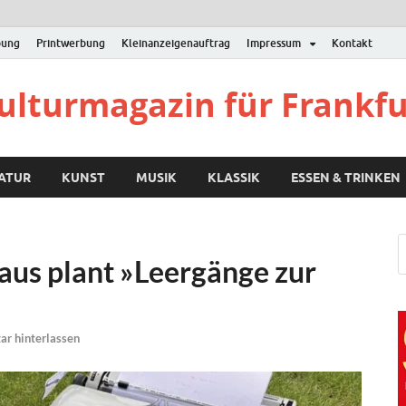
bung
Printwerbung
Kleinanzeigenauftrag
Impressum
Kontakt
Kulturmagazin für Frankf
RATUR
KUNST
MUSIK
KLASSIK
ESSEN & TRINKEN
us plant »Leergänge zur
r hinterlassen