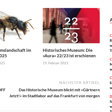
C
R
w
mslandschaft im
Historisches Museum: Die
T
2025
»Aura« 22/23 ist erschienen
C
2025
19. Februar 2023
M
w
C
NÄCHSTER ARTIKEL
E
w
DFF
Das Historische Museum blickt mit »Gärtnern
Jetzt!« im Stadtlabor auf das Frankfurt von morgen
D
S
w
T