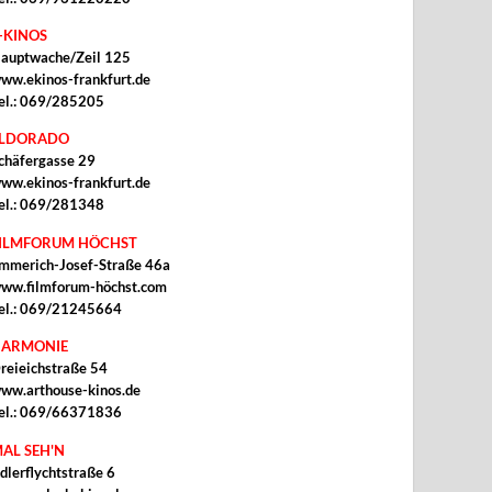
-KINOS
auptwache/Zeil 125
ww.ekinos-frankfurt.de
el.: 069/285205
ELDORADO
chäfergasse 29
ww.ekinos-frankfurt.de
el.: 069/281348
ILMFORUM HÖCHST
mmerich-Josef-Straße 46a
ww.filmforum-höchst.com
el.: 069/21245664
ARMONIE
reieichstraße 54
ww.arthouse-kinos.de
el.: 069/66371836
AL SEH'N
dlerflychtstraße 6