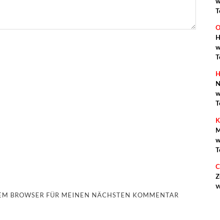
w
T
O
H
w
T
H
N
w
T
K
M
w
T
C
Z
w
ESEM BROWSER FÜR MEINEN NÄCHSTEN KOMMENTAR