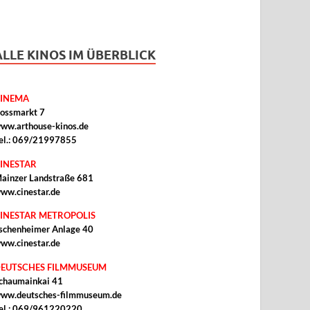
ALLE KINOS IM ÜBERBLICK
INEMA
ossmarkt 7
ww.arthouse-kinos.de
el.: 069/21997855
INESTAR
ainzer Landstraße 681
ww.cinestar.de
INESTAR METROPOLIS
schenheimer Anlage 40
ww.cinestar.de
EUTSCHES FILMMUSEUM
chaumainkai 41
ww.deutsches-filmmuseum.de
el.: 069/961220220