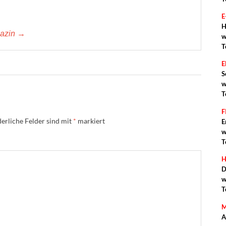
E
H
gazin →
w
T
S
w
T
F
erliche Felder sind mit
*
markiert
E
w
T
H
D
w
T
M
A