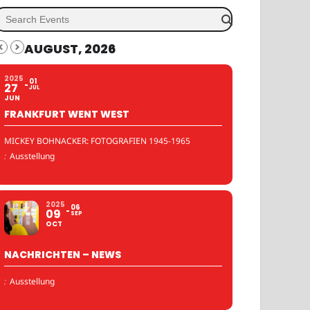
AUGUST, 2026
2025
01
27
JUL
JUN
FRANKFURT WENT WEST
MICKEY BOHNACKER: FOTOGRAFIEN 1945-1965
:
Ausstellung
2025
06
09
SEP
OCT
NACHRICHTEN – NEWS
:
Ausstellung