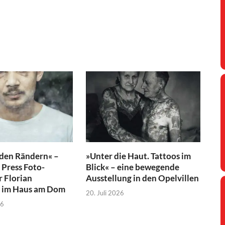
 den Rändern« –
»Unter die Haut. Tattoos im
Press Foto-
Blick« – eine bewegende
r Florian
Ausstellung in den Opelvillen
 im Haus am Dom
20. Juli 2026
26