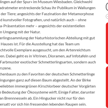
rlingen auf der Spur« im Museum Wiesbaden. Gleichwohl
adratmeter erstreckende Schau ihr Publikum in Wallungen
 der Tiere; angesichts der Faszination der Metamorphose
d kunstvoller Fotografien, und natürlich auch – ohne
a-Präsentation mehr – angesichts der existentiellen
en Umgang mit der Natur.
rlingssammlung der Naturhistorischen Abteilung mit gut
Hauses ist. Für die Ausstellung hat das Team um
rachtvolle Exemplare ausgesucht, um den Artenreichtum
n. Dabei geht es in Vitrinen, Dioramen, auf Infotafeln und
Farbmuster exotischer Schmetterlingsarten, sondern auch
rszene.
ichenbaum zu den Favoriten der deutschen Schmetterlinge
ingungen ganz auf diesen Baum abgestellt. An der Birke
ts beliebten immergrünen Kirschlorbeer deutscher Vorgärten
die Bedeutung der Ökosysteme wirft. Einige Falter, darunter
 an Brennnesseln ab. Ein Hingucker nicht nur für den
rsatt vor sich hin fressenden lebenden Raupen sein.