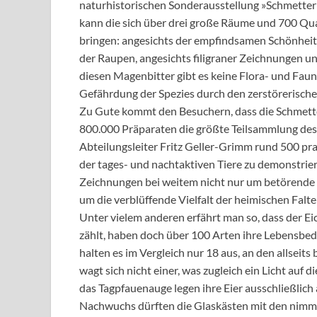
naturhistorischen Sonderausstellung »Schmette
kann die sich über drei große Räume und 700 Qu
bringen: angesichts der empfindsamen Schönheit
der Raupen, angesichts filigraner Zeichnungen un
diesen Magenbitter gibt es keine Flora- und Faun
Gefährdung der Spezies durch den zerstörerisch
Zu Gute kommt den Besuchern, dass die Schmette
800.000 Präparaten die größte Teilsammlung des 
Abteilungsleiter Fritz Geller-Grimm rund 500 p
der tages- und nachtaktiven Tiere zu demonstriere
Zeichnungen bei weitem nicht nur um betörende 
um die verblüffende Vielfalt der heimischen Falte
Unter vielem anderen erfährt man so, dass der E
zählt, haben doch über 100 Arten ihre Lebensbed
halten es im Vergleich nur 18 aus, an den allsei
wagt sich nicht einer, was zugleich ein Licht auf 
das Tagpfauenauge legen ihre Eier ausschließlich
Nachwuchs dürften die Glaskästen mit den nimme