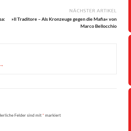
NÄCHSTER ARTIKEL
sa:
»Il Traditore – Als Kronzeuge gegen die Mafia« von
Marco Bellocchio
 →
erliche Felder sind mit
*
markiert