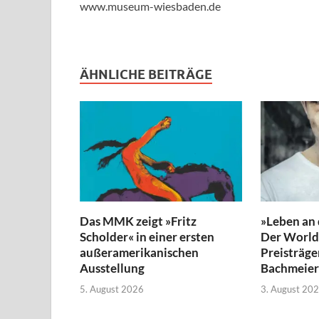
www.museum-wiesbaden.de
ÄHNLICHE BEITRÄGE
Das MMK zeigt »Fritz
»Leben an
Scholder« in einer ersten
Der World 
außeramerikanischen
Preisträge
Ausstellung
Bachmeier
5. August 2026
3. August 20