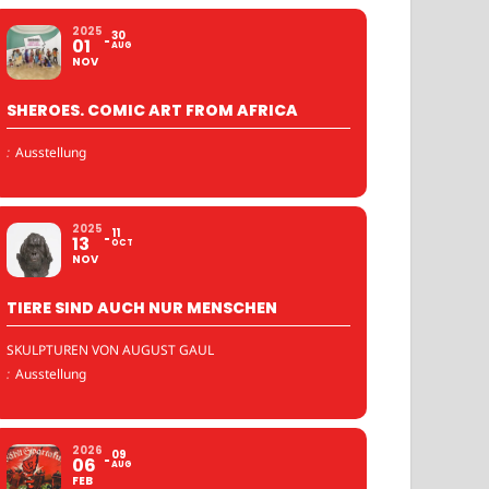
2025
30
01
AUG
NOV
SHEROES. COMIC ART FROM AFRICA
:
Ausstellung
2025
11
13
OCT
NOV
TIERE SIND AUCH NUR MENSCHEN
SKULPTUREN VON AUGUST GAUL
:
Ausstellung
2026
09
06
AUG
FEB