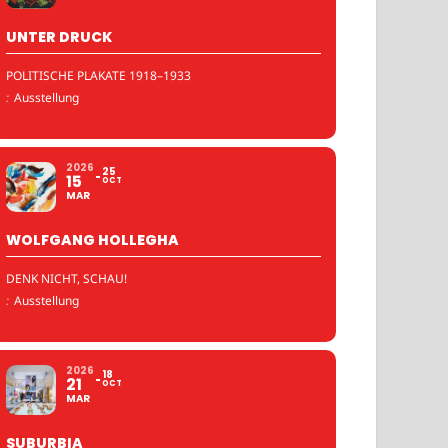
UNTER DRUCK
POLITISCHE PLAKATE 1918–1933
:
Ausstellung
2026
25
15
OCT
MAR
WOLFGANG HOLLEGHA
DENK NICHT, SCHAU!
:
Ausstellung
2026
18
21
OCT
MAR
SUBURBIA