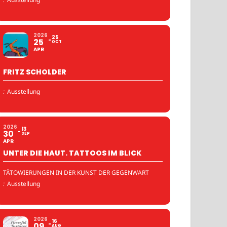
2026
25
25
OCT
APR
FRITZ SCHOLDER
:
Ausstellung
2026
13
30
SEP
APR
UNTER DIE HAUT. TATTOOS IM BLICK
TÄTOWIERUNGEN IN DER KUNST DER GEGENWART
:
Ausstellung
2026
16
09
AUG