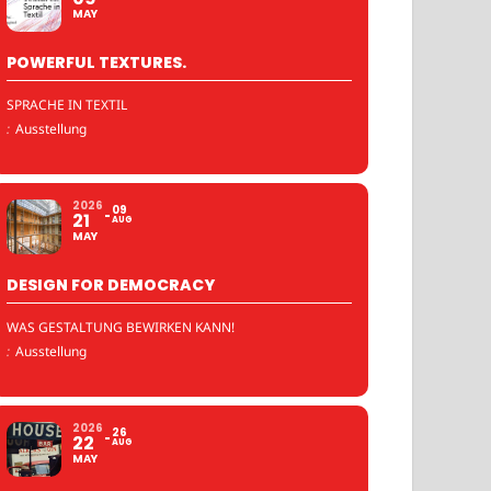
MAY
POWERFUL TEXTURES.
SPRACHE IN TEXTIL
:
Ausstellung
2026
09
21
AUG
MAY
DESIGN FOR DEMOCRACY
WAS GESTALTUNG BEWIRKEN KANN!
:
Ausstellung
2026
26
22
AUG
MAY