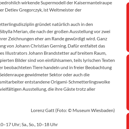
 bedrohlich wirkende Supermodell der Kaisermantelraupe
zer Detlev Gregorczyk, ist Weltmeister der
terlingsdisziplin gründet natürlich auch in den
ibylla Merian, die nach der großen Ausstellung vor zwei
 ihrer Zeichnungen eher am Rande gewürdigt wird. Ganz
ng von Johann Christian Gerning. Dafür entfaltet das
s Illustrators Johann Brandstetter auf breitem Raum,
ierten Bilder sind von einfühlsamen, teils lyrischen Texten
er beobachteten Tiere handeln und in freier Beobachtung
 Seidenraupe gewidmeter Sektor oder auch die
smitarbeiter entstandene Origami-Schmetterlingswolke
elfältigen Ausstellung, die ihre Gäste trotz aller
Lorenz Gatt (Foto: © Museum Wiesbaden)
 10–17 Uhr; Sa., So., 10–18 Uhr