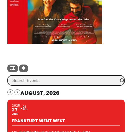
AUGUST, 2026
2025
01
27
JUL
JUN
FRANKFURT WENT WEST