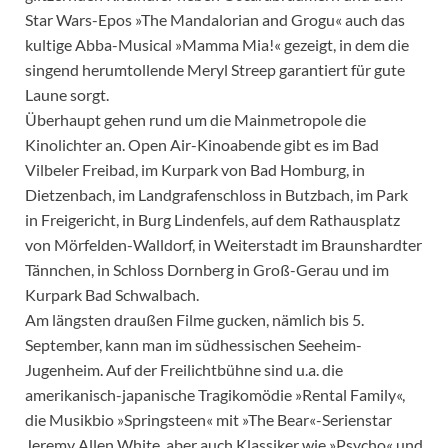
Star Wars-Epos »The Mandalorian and Grogu« auch das
kultige Abba-Musical »Mamma Mia!« gezeigt, in dem die
singend herumtollende Meryl Streep garantiert für gute
Laune sorgt.
Überhaupt gehen rund um die Mainmetropole die
Kinolichter an. Open Air-Kinoabende gibt es im Bad
Vilbeler Freibad, im Kurpark von Bad Homburg, in
Dietzenbach, im Landgrafenschloss in Butzbach, im Park
in Freigericht, in Burg Lindenfels, auf dem Rathausplatz
von Mörfelden-Walldorf, in Weiterstadt im Braunshardter
Tännchen, in Schloss Dornberg in Groß-Gerau und im
Kurpark Bad Schwalbach.
Am längsten draußen Filme gucken, nämlich bis 5.
September, kann man im südhessischen Seeheim-
Jugenheim. Auf der Freilichtbühne sind u.a. die
amerikanisch-japanische Tragikomödie »Rental Family«,
die Musikbio »Springsteen« mit »The Bear«-Serienstar
Jeremy Allen White, aber auch Klassiker wie »Psycho« und