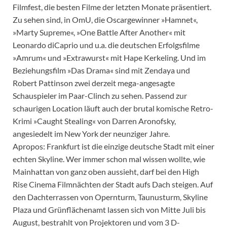
Filmfest, die besten Filme der letzten Monate präsentiert.
Zu sehen sind, in OmU, die Oscargewinner »Hamnet«,
»Marty Supreme«, »One Battle After Another« mit
Leonardo diCaprio und u.a. die deutschen Erfolgsfilme
»Amrum« und »Extrawurst« mit Hape Kerkeling. Und im
Beziehungsfilm »Das Drama« sind mit Zendaya und
Robert Pattinson zwei derzeit mega-angesagte
Schauspieler im Paar-Clinch zu sehen. Passend zur
schaurigen Location läuft auch der brutal komische Retro-
Krimi »Caught Stealing« von Darren Aronofsky,
angesiedelt im New York der neunziger Jahre.
Apropos: Frankfurt ist die einzige deutsche Stadt mit einer
echten Skyline. Wer immer schon mal wissen wollte, wie
Mainhattan von ganz oben aussieht, darf bei den High
Rise Cinema Filmnächten der Stadt aufs Dach steigen. Auf
den Dachterrassen von Opernturm, Taunusturm, Skyline
Plaza und Grünflächenamt lassen sich von Mitte Juli bis
August, bestrahlt von Projektoren und vom 3 D-