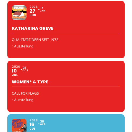
2026
17
27
JAN
JUN
KATHARINA GREVE
QUALITÄTSIDEEN SEIT 1972
:
Ausstellung
2026
03
10
OCT
JUL
WOMEN* & TYPE
CALL FOR FLAGS
:
Ausstellung
2026
30
16
AUG
JUL