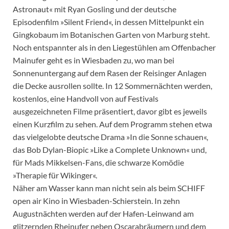
Astronaut« mit Ryan Gosling und der deutsche
Episodenfilm »Silent Friend«, in dessen Mittelpunkt ein
Gingkobaum im Botanischen Garten von Marburg steht.
Noch entspannter als in den Liegestühlen am Offenbacher
Mainufer geht es in Wiesbaden zu, wo man bei
Sonnenuntergang auf dem Rasen der Reisinger Anlagen
die Decke ausrollen sollte. In 12 Sommernächten werden,
kostenlos, eine Handvoll von auf Festivals
ausgezeichneten Filme präsentiert, davor gibt es jeweils
einen Kurzfilm zu sehen. Auf dem Programm stehen etwa
das vielgelobte deutsche Drama »In die Sonne schauen«,
das Bob Dylan-Biopic »Like a Complete Unknown« und,
für Mads Mikkelsen-Fans, die schwarze Komödie
»Therapie für Wikinger«.
Näher am Wasser kann man nicht sein als beim SCHIFF
open air Kino in Wiesbaden-Schierstein. In zehn
Augustnächten werden auf der Hafen-Leinwand am
glitzernden Rheinufer neben Oscarabräumern und dem