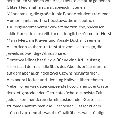
der starken Stimmen von Antje Rietz, die mal im goldenen
Glitzerkleid, mal im schräg abgeschnittenen
Männeranzug, die große, kühle Blonde mit dem trockenen
Humor mimt, und Tina Podstawa, die im deutlich
zurückgenommeneren Schwarz die zierliche, psychisch
labile Pariserin darstellt, für eindringliche Momente. Horst
Maria Merz am Klavier und Vassily Dück mit seinem
Akkordeon zaubern, unterstützt vom Lichtdesign, die
jeweils notwendige Atmosphäre.
Dorothea Mines hat für die Bühne eine Art Laufsteg
kreiert, auf dem sich die Stars des Abends präsentieren,
auf dem aber auch noch zwei Clowns herumturnen.
Alexandra Hacker und Henning Kallweit übernehmen
Nebenrollen wie dauerknipsende Fotografen oder Gäste
der stetig brodelnden Gerüchteküche; die meiste Zeit
jedoch kommentieren sie mit ausladenden Gesten als
stumme Pantomimen das Geschehen. Das lenkt eher
störend von dem ab, was die Qualität des zweistündigen