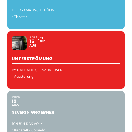
DIE DRAMATISCHE BÜHNE
:
Theater
2026
13
15
SEP
AUG
UNTERSTRÖMUNG
BY NATHALIE GRENZHAEUSER
:
Ausstellung
2026
15
AUG
SEVERIN GROEBNER
ICH BIN DAS VOLK
:
Kabarett / Comedy