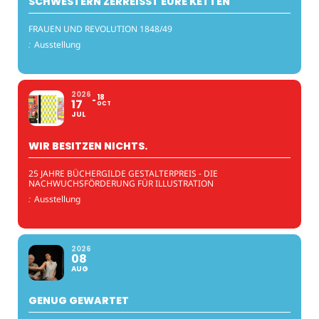
SCHWESTERN ZERREISST EURE KETTEN
FRAUEN UND REVOLUTION 1848/49
:
Ausstellung
2026
18
17
OCT
JUL
WIR BESITZEN NICHTS.
25 JAHRE BÜCHERGILDE GESTALTERPREIS - DIE
NACHWUCHSFÖRDERUNG FÜR ILLUSTRATION
:
Ausstellung
2026
08
AUG
GENUG GEWARTET