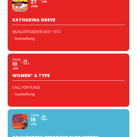
27
JAN
JUN
KATHARINA GREVE
QUALITÄTSIDEEN SEIT 1972
:
Ausstellung
2026
03
10
OCT
JUL
WOMEN* & TYPE
CALL FOR FLAGS
:
Ausstellung
2026
30
16
AUG
JUL