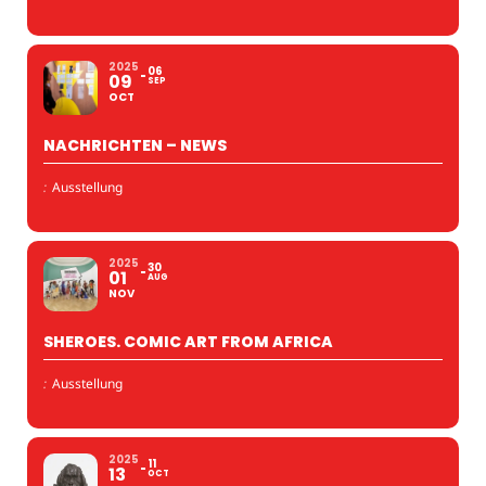
2025
06
09
SEP
OCT
NACHRICHTEN – NEWS
:
Ausstellung
2025
30
01
AUG
NOV
SHEROES. COMIC ART FROM AFRICA
:
Ausstellung
2025
11
13
OCT