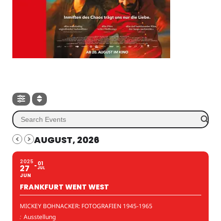
AUGUST, 2026
2025
01
27
JUL
JUN
FRANKFURT WENT WEST
MICKEY BOHNACKER: FOTOGRAFIEN 1945-1965
:
Ausstellung