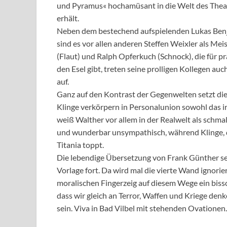
und Pyramus« hochamüsant in die Welt des Thea
erhält.
Neben dem bestechend aufspielenden Lukas Benja
sind es vor allen anderen Steffen Weixler als Mei
(Flaut) und Ralph Opferkuch (Schnock), die für 
den Esel gibt, treten seine prolligen Kollegen au
auf.
Ganz auf den Kontrast der Gegenwelten setzt die
Klinge verkörpern in Personalunion sowohl das i
weiß Walther vor allem in der Realwelt als schma
und wunderbar unsympathisch, während Klinge, di
Titania toppt.
Die lebendige Übersetzung von Frank Günther set
Vorlage fort. Da wird mal die vierte Wand ignorie
moralischen Fingerzeig auf diesem Wege ein bis
dass wir gleich an Terror, Waffen und Kriege den
sein. Viva in Bad Vilbel mit stehenden Ovationen.