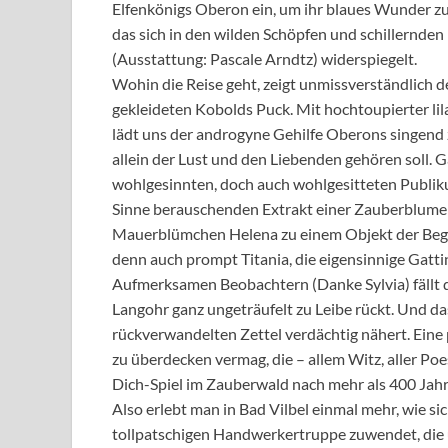
Elfenkönigs Oberon ein, um ihr blaues Wunder zu e
das sich in den wilden Schöpfen und schillernde
(Ausstattung: Pascale Arndtz) widerspiegelt.
Wohin die Reise geht, zeigt unmissverständlich d
gekleideten Kobolds Puck. Mit hochtoupierter li
lädt uns der androgyne Gehilfe Oberons singend z
allein der Lust und den Liebenden gehören soll. 
wohlgesinnten, doch auch wohlgesitteten Publikum
Sinne berauschenden Extrakt einer Zauberblume –
Mauerblümchen Helena zu einem Objekt der Begi
denn auch prompt Titania, die eigensinnige Gattin 
Aufmerksamen Beobachtern (Danke Sylvia) fällt 
Langohr ganz ungeträufelt zu Leibe rückt. Und da
rückverwandelten Zettel verdächtig nähert. Eine 
zu überdecken vermag, die – allem Witz, aller P
Dich-Spiel im Zauberwald nach mehr als 400 Jahr
Also erlebt man in Bad Vilbel einmal mehr, wie 
tollpatschigen Handwerkertruppe zuwendet, die 