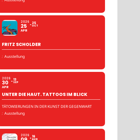
2026
25
25
OCT
APR
FRITZ SCHOLDER
:
Ausstellung
2026
13
30
SEP
APR
UNTER DIE HAUT. TATTOOS IM BLICK
TÄTOWIERUNGEN IN DER KUNST DER GEGENWART
:
Ausstellung
2026
16
09
AUG