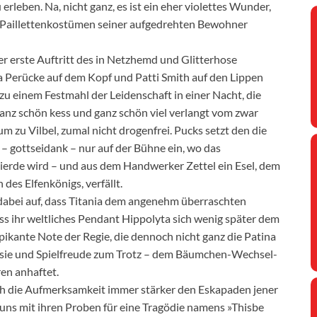
rleben. Na, nicht ganz, es ist ein eher violettes Wunder,
n Paillettenkostümen seiner aufgedrehten Bewohner
er erste Auftritt des in Netzhemd und Glitterhose
la Perücke auf dem Kopf und Patti Smith auf den Lippen
u einem Festmahl der Leidenschaft in einer Nacht, die
Ganz schön kess und ganz schön viel verlangt vom zwar
 zu Vilbel, zumal nicht drogenfrei. Pucks setzt den die
 gottseidank – nur auf der Bühne ein, wo das
erde wird – und aus dem Handwerker Zettel ein Esel, dem
des Elfenkönigs, verfällt.
dabei auf, dass Titania dem angenehm überraschten
ss ihr weltliches Pendant Hippolyta sich wenig später dem
pikante Note der Regie, die dennoch nicht ganz die Patina
oesie und Spielfreude zum Trotz – dem Bäumchen-Wechsel-
en anhaftet.
sich die Aufmerksamkeit immer stärker den Eskapaden jener
uns mit ihren Proben für eine Tragödie namens »Thisbe