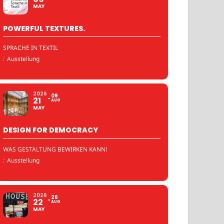
MAY
POWERFUL TEXTURES.
SPRACHE IN TEXTIL
:
Ausstellung
2026
09
21
AUG
MAY
DESIGN FOR DEMOCRACY
WAS GESTALTUNG BEWIRKEN KANN!
:
Ausstellung
2026
26
22
AUG
MAY