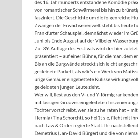
des 16. Jahrhunderts entstandene Komödie präsen
von romantischer Schwärmerei bis hin zu brünsti
fasziniert. Die Geschichte um die folgenreiche F
Zwängen der Erwachsenenwelt steht bis heute ho
Frankfurter Schauspiel, demnächst wieder im Gr
Juni bis Ende August auf der Vilbeler Wasserburg
Zur 39. Auflage des Festivals wird der hier zulet
präsentiert – auf einer Bühne, für die man, dem e
Bis an die Burgwände streckt sich leicht angesch
gekleidete Parkett, als wär’s ein Werk von Matisse
urige Gemäuer eingebettete Kulisse wirkungsvoll 
gekleideten jungen Leute zieht.
Wer will, liest aus den V- und Y-förmig rankenden
mit lässigen Grooves eingeleiteten Inszenierung, 
Tochter vorschreibt, wen sie zu heiraten hat – mi
Hermia (Tina Schorcht), so heißt sie, flieht mit 
nach Law & Order regierte Stadt. Ihr nachstellend
Demetrius (Jan-David Bürger) und die von niema