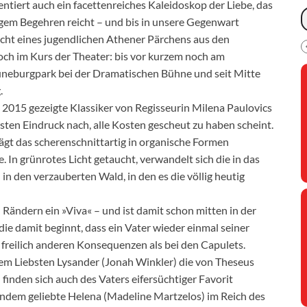
tiert auch ein facettenreiches Kaleidoskop der Liebe, das
gem Begehren reicht – und bis in unsere Gegenwart
lucht eines jugendlichen Athener Pärchens aus den
ch im Kurs der Theater: bis vor kurzem noch am
üneburgpark bei der Dramatischen Bühne und seit Mitte
.
zt 2015 gezeigte Klassiker von Regisseurin Milena Paulovics
rsten Eindruck nach, alle Kosten gescheut zu haben scheint.
rägt das scherenschnittartig in organische Formen
. In grünrotes Licht getaucht, verwandelt sich die in das
in den verzauberten Wald, in den es die völlig heutig
 Rändern ein »Viva« – und ist damit schon mitten in der
die damit beginnt, dass ein Vater wieder einmal seiner
t freilich anderen Konsequenzen als bei den Capulets.
ihrem Liebsten Lysander (Jonah Winkler) die von Theseus
 finden sich auch des Vaters eifersüchtiger Favorit
ndem geliebte Helena (Madeline Martzelos) im Reich des