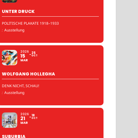
UNTER DRUCK
POLITISCHE PLAKATE 1918–1933
:
Ausstellung
2026
25
15
OCT
MAR
WOLFGANG HOLLEGHA
DENK NICHT, SCHAU!
:
Ausstellung
2026
18
21
OCT
MAR
SUBURBIA