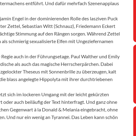
termachens entführt. Und dafür mehrfach Szenenapplaus
min Engel in der dominierenden Rolle des lasziven Puck
ster Zettel, Sebastian Witt (Schnauz), Friedemann Eckert
prächtige Stimmung auf den Rängen sorgen. Während Zettel
ch als schmierig sexualisierte Elfen mit Ungeziefernamen
 Regie auch in der Führungsetage. Paul Walther und Emily
rdische als auch das magische Herrscherpärchen. Dabei
lzgelockter Theseus mit Sonnenbrille zu überzeugen, kalt
e blass angelegte Hippolyta mit ihrer durchtriebenen
zt sich im lockeren Umgang mit der leicht gekürzten
rt oder auch beiläufig der Text hinterfragt. Und ganz ohne
schen Gegenwart à la Donald & Melania eingebracht, ohne
ken. Und nur ein wenig an Tyrannei. Das Leben kann schön