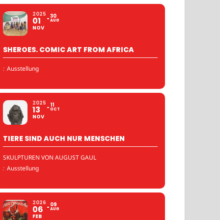
2025
30
01
AUG
NOV
SHEROES. COMIC ART FROM AFRICA
:
Ausstellung
2025
11
13
OCT
NOV
TIERE SIND AUCH NUR MENSCHEN
SKULPTUREN VON AUGUST GAUL
:
Ausstellung
2026
09
06
AUG
FEB