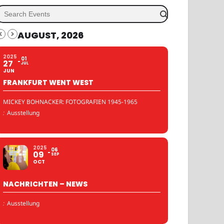
AUGUST, 2026
2025
01
27
JUL
JUN
FRANKFURT WENT WEST
MICKEY BOHNACKER: FOTOGRAFIEN 1945-1965
:
Ausstellung
2025
06
09
SEP
OCT
NACHRICHTEN – NEWS
:
Ausstellung