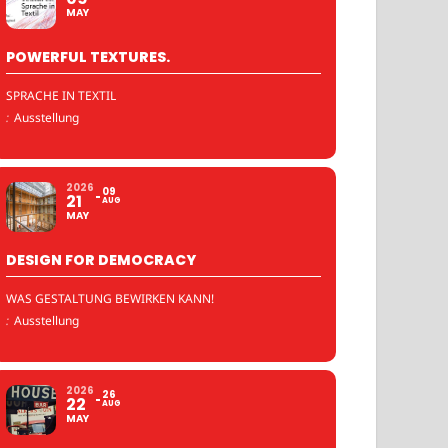
MAY
POWERFUL TEXTURES.
SPRACHE IN TEXTIL
:
Ausstellung
2026
09
21
AUG
MAY
DESIGN FOR DEMOCRACY
WAS GESTALTUNG BEWIRKEN KANN!
:
Ausstellung
2026
26
22
AUG
MAY