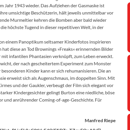
m Jahr 1943 wieder. Das Aufziehen der Gasmaske ist
ihre umsichtige Beschützerin, hält jeweils unmittelbar vor
üßende Murmeltier kehren die Bomben aber bald wieder
t die höchste Tugend in dieser repetitiven Welt, in der
von einem Panoptikum seltsamer Kinderfotos inspirieren
n hat diese an Tod Brownings »Freaks« erinnernden Bilder
r mit infantilen Phantasien verknüpft, zum Leben erweckt.
sewicht, der nach gescheitertem Experiment zum Monster
 besonderen Kinder kann er sich rehumanisieren. Die an
ie erweist sich als Augenschmaus, im doppelten Sinn. Mit
rmes und der Gaukler, verbeugt der Film sich elegant vor
rker Kindergesichter gelingt Burton eine niedliche, böse
ror und anrührender Coming-of-age-Geschichte. Für
Manfred Riepe