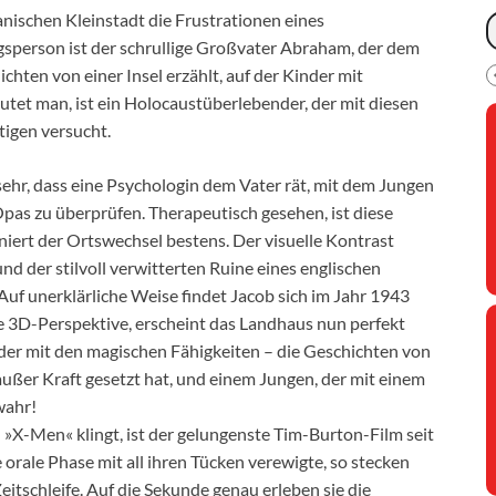
nischen Kleinstadt die Frustrationen eines
ugsperson ist der schrullige Großvater Abraham, der dem
hten von einer Insel erzählt, auf der Kinder mit
tet man, ist ein Holocaustüberlebender, der mit diesen
tigen versucht.
ehr, dass eine Psychologin dem Vater rät, mit dem Jungen
pas zu überprüfen. Therapeutisch gesehen, ist diese
iert der Ortswechsel bestens. Der visuelle Kontrast
d der stilvoll verwitterten Ruine eines englischen
Auf unerklärliche Weise findet Jacob sich im Jahr 1943
te 3D-Perspektive, erscheint das Landhaus nun perfekt
nder mit den magischen Fähigkeiten – die Geschichten von
ußer Kraft gesetzt hat, und einem Jungen, der mit einem
wahr!
»X-Men« klingt, ist der gelungenste Tim-Burton-Film seit
rale Phase mit all ihren Tücken verewigte, so stecken
itschleife. Auf die Sekunde genau erleben sie die