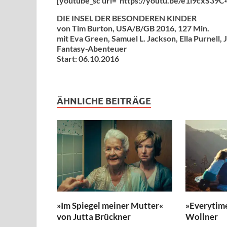
[youtube_sc url=“https://youtu.be/e1l9cxS3
DIE INSEL DER BESONDEREN KINDER
von Tim Burton, USA/B/GB 2016, 127 Min.
mit Eva Green, Samuel L. Jackson, Ella Purnell,
Fantasy-Abenteuer
Start: 06.10.2016
ÄHNLICHE BEITRÄGE
»Im Spiegel meiner Mutter«
»Everytim
von Jutta Brückner
Wollner