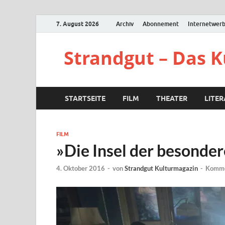
7. August 2026
Archiv
Abonnement
Internetwer
Strandgut – Das 
STARTSEITE
FILM
THEATER
LITE
FILM
»Die Insel der besonde
4. Oktober 2016
-
von
Strandgut Kulturmagazin
-
Komme