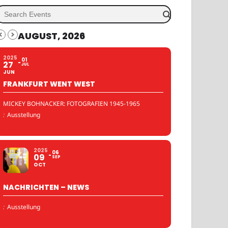
AUGUST, 2026
2025
01
27
JUL
JUN
FRANKFURT WENT WEST
MICKEY BOHNACKER: FOTOGRAFIEN 1945-1965
:
Ausstellung
2025
06
09
SEP
OCT
NACHRICHTEN – NEWS
:
Ausstellung