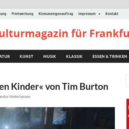
bung
Printwerbung
Kleinanzeigenauftrag
Impressum
Kontakt
Kulturmagazin für Frankf
RATUR
KUNST
MUSIK
KLASSIK
ESSEN & TRINKEN
ren Kinder« von Tim Burton
ntar hinterlassen