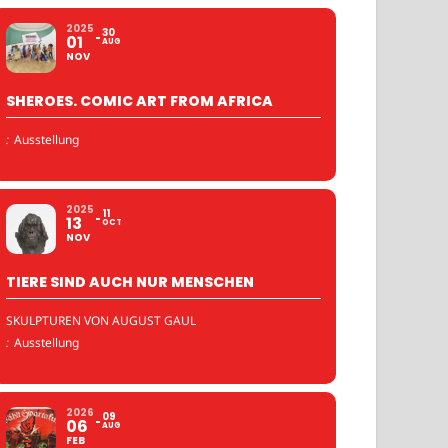
2025
30
01
AUG
NOV
SHEROES. COMIC ART FROM AFRICA
:
Ausstellung
2025
11
13
OCT
NOV
TIERE SIND AUCH NUR MENSCHEN
SKULPTUREN VON AUGUST GAUL
:
Ausstellung
2026
09
06
AUG
FEB