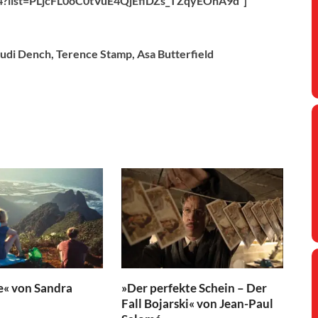
9C4?list=PLjcFL0oC0tVuE4QjEfiDZs_TZqyEOnA9d“]
 Judi Dench, Terence Stamp, Asa Butterfield
e« von Sandra
»Der perfekte Schein – Der
Fall Bojarski« von Jean-Paul