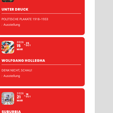
UNTER DRUCK
POLITISCHE PLAKATE 1918–1933
:
Ausstellung
2026
25
15
OCT
MAR
WOLFGANG HOLLEGHA
DENK NICHT, SCHAU!
:
Ausstellung
2026
18
21
OCT
MAR
SUBURBIA