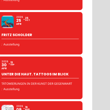
2026
25
25
OCT
APR
FRITZ SCHOLDER
:
Ausstellung
2026
13
30
SEP
APR
UNTER DIE HAUT. TATTOOS IM BLICK
TÄTOWIERUNGEN IN DER KUNST DER GEGENWART
:
Ausstellung
2026
16
09
AUG