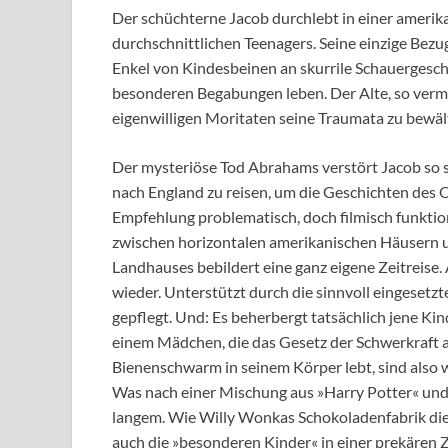
Der schüchterne Jacob durchlebt in einer amerika
durchschnittlichen Teenagers. Seine einzige Bez
Enkel von Kindesbeinen an skurrile Schauergeschic
besonderen Begabungen leben. Der Alte, so vermu
eigenwilligen Moritaten seine Traumata zu bewäl
Der mysteriöse Tod Abrahams verstört Jacob so s
nach England zu reisen, um die Geschichten des O
Empfehlung problematisch, doch filmisch funktion
zwischen horizontalen amerikanischen Häusern un
Landhauses bebildert eine ganz eigene Zeitreise. 
wieder. Unterstützt durch die sinnvoll eingesetz
gepflegt. Und: Es beherbergt tatsächlich jene Ki
einem Mädchen, die das Gesetz der Schwerkraft a
Bienenschwarm in seinem Körper lebt, sind also 
Was nach einer Mischung aus »Harry Potter« und 
langem. Wie Willy Wonkas Schokoladenfabrik die o
auch die »besonderen Kinder« in einer prekären Ze