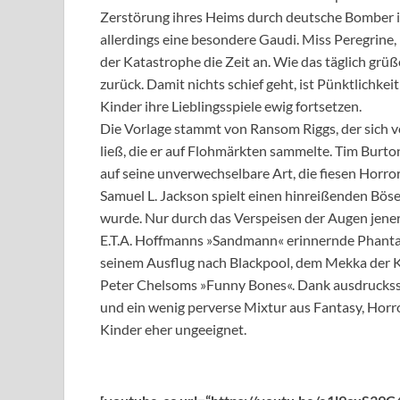
Zerstörung ihres Heims durch deutsche Bomber i
allerdings eine besondere Gaudi. Miss Peregrine, 
der Katastrophe die Zeit an. Wie das täglich gr
zurück. Damit nichts schief geht, ist Pünktlichkei
Kinder ihre Lieblingsspiele ewig fortsetzen.
Die Vorlage stammt von Ransom Riggs, der sich 
ließ, die er auf Flohmärkten sammelte. Tim Burto
auf seine unverwechselbare Art, die fiesen Horro
Samuel L. Jackson spielt einen hinreißenden Bö
wurde. Nur durch das Verspeisen der Augen jener
E.T.A. Hoffmanns »Sandmann« erinnernde Phantas
seinem Ausflug nach Blackpool, dem Mekka der Ki
Peter Chelsoms »Funny Bones«. Dank ausdruckssta
und ein wenig perverse Mixtur aus Fantasy, Hor
Kinder eher ungeeignet.