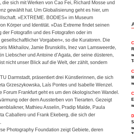
e sich mit Werken von Cao Fei, Richard Mosse und
z gewählt hat. Um Globalisierung geht es hier, um
sellschaft. »EXTREME. BODIES« im Museum
n Körper und Identität. »Das Extreme findet seinen
ng der Fotografin und des Fotografen oder im
gesellschaftlicher Vorgaben«, so die Kuratoren. Die
C
oris Mikhailov, Jamie Brunskills, Inez van Lamsweerde,
R
in Liebscher und Antoine d’Agata, der seine düsteren,
w
T
t nicht unser Blick auf die Welt, der zählt, sondern
C
Darmstadt, präsentiert drei Künstlerinnen, die sich
M
w
ta Grzeszykowska, Laís Pontes und Isabelle Wenzel.
orum Frankfurt geht es um den ökologischen Wandel.
C
Erwärmung oder dem Aussterben von Tierarten. Gezeigt
E
w
enblaikner, Mathieu Asselin, Pradip Malde, Paula
sta Caballero und Frank Ekeberg, die sich der
D
S
.
w
 Photography Foundation zeigt Gebiete, deren
T