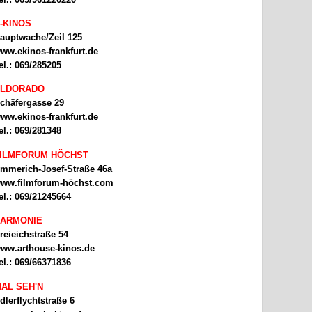
-KINOS
auptwache/Zeil 125
ww.ekinos-frankfurt.de
el.: 069/285205
ELDORADO
chäfergasse 29
ww.ekinos-frankfurt.de
el.: 069/281348
ILMFORUM HÖCHST
mmerich-Josef-Straße 46a
ww.filmforum-höchst.com
el.: 069/21245664
ARMONIE
reieichstraße 54
ww.arthouse-kinos.de
el.: 069/66371836
AL SEH'N
dlerflychtstraße 6