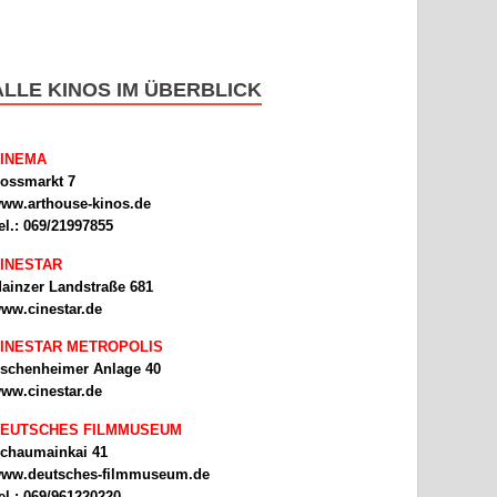
ALLE KINOS IM ÜBERBLICK
INEMA
ossmarkt 7
ww.arthouse-kinos.de
el.: 069/21997855
INESTAR
ainzer Landstraße 681
ww.cinestar.de
INESTAR METROPOLIS
schenheimer Anlage 40
ww.cinestar.de
EUTSCHES FILMMUSEUM
chaumainkai 41
ww.deutsches-filmmuseum.de
el.: 069/961220220