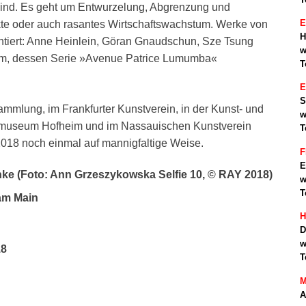
ind. Es geht um Entwurzelung, Abgrenzung und
E
ikte oder auch rasantes Wirtschaftswachstum. Werke von
H
ntiert: Anne Heinlein, Göran Gnaudschun, Sze Tsung
w
lim, dessen Serie »Avenue Patrice Lumumba«
T
S
mlung, im Frankfurter Kunstverein, in der Kunst- und
w
adtmuseum Hofheim und im Nassauischen Kunstverein
T
018 noch einmal auf mannigfaltige Weise.
F
E
ke (Foto: Ann Grzeszykowska Selfie 10, © RAY 2018)
w
T
 am Main
H
D
w
18
T
M
A