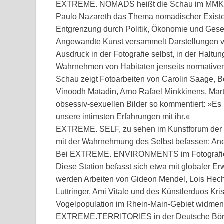
EXTREME. NOMADS heißt die Schau im MMK, di
Paulo Nazareth das Thema nomadischer Existen
Entgrenzung durch Politik, Ökonomie und Ge
Angewandte Kunst versammelt Darstellungen vo
Ausdruck in der Fotografie selbst, in der Haltu
Wahrnehmen von Habitaten jenseits normativer 
Schau zeigt Fotoarbeiten von Carolin Saage, B
Vinoodh Matadin, Arno Rafael Minkkinens, Mart
obsessiv-sexuellen Bilder so kommentiert: »Es is
unsere intimsten Erfahrungen mit ihr.«
EXTREME. SELF, zu sehen im Kunstforum der TU 
mit der Wahrnehmung des Selbst befassen: Ane
Bei EXTREME. ENVIRONMENTS im Fotografie F
Diese Station befasst sich etwa mit globaler 
werden Arbeiten von Gideon Mendel, Lois Hech
Luttringer, Ami Vitale und des Künstlerduos Kri
Vogelpopulation im Rhein-Main-Gebiet widmen
EXTREME.TERRITORIES in der Deutsche Börse