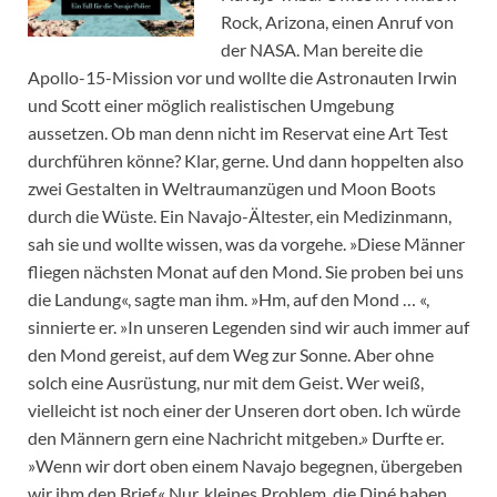
Rock, Arizona, einen Anruf von
der NASA. Man bereite die
Apollo-15-Mission vor und wollte die Astronauten Irwin
und Scott einer möglich realistischen Umgebung
aussetzen. Ob man denn nicht im Reservat eine Art Test
durchführen könne? Klar, gerne. Und dann hoppelten also
zwei Gestalten in Weltraumanzügen und Moon Boots
durch die Wüste. Ein Navajo-Ältester, ein Medizinmann,
sah sie und wollte wissen, was da vorgehe. »Diese Männer
fliegen nächsten Monat auf den Mond. Sie proben bei uns
die Landung«, sagte man ihm. »Hm, auf den Mond … «,
sinnierte er. »In unseren Legenden sind wir auch immer auf
den Mond gereist, auf dem Weg zur Sonne. Aber ohne
solch eine Ausrüstung, nur mit dem Geist. Wer weiß,
vielleicht ist noch einer der Unseren dort oben. Ich würde
den Männern gern eine Nachricht mitgeben.» Durfte er.
»Wenn wir dort oben einem Navajo begegnen, übergeben
wir ihm den Brief.« Nur, kleines Problem, die Diné haben