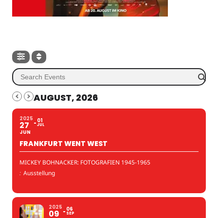
AUGUST, 2026
2025
01
27
JUL
JUN
FRANKFURT WENT WEST
MICKEY BOHNACKER: FOTOGRAFIEN 1945-1965
:
Ausstellung
2025
06
09
SEP