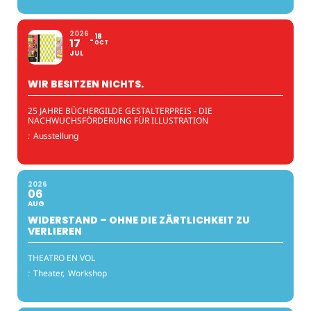
2026
18
17
OCT
JUL
WIR BESITZEN NICHTS.
25 JAHRE BÜCHERGILDE GESTALTERPREIS - DIE
NACHWUCHSFÖRDERUNG FÜR ILLUSTRATION
:
Ausstellung
2026
06
AUG
WIDERSTAND – OHNE DIE ZÄRTLICHKEIT ZU
VERLIEREN
THEATRO EN VOL
:
Theater,
Workshop