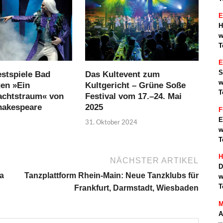
E
H
w
T
S
estspiele Bad
Das Kultevent zum
w
gen »Ein
Kultgericht – Grüne Soße
T
chtstraum« von
Festival vom 17.–24. Mai
hakespeare
2025
F
E
31. Oktober 2024
w
T
H
NÄCHSTER ARTIKEL
D
ra
Tanzplattform Rhein-Main: Neue Tanzklubs für
w
T
Frankfurt, Darmstadt, Wiesbaden
M
A