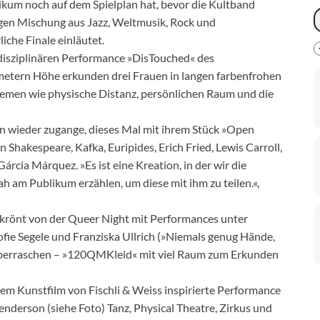
ikum noch auf dem Spielplan hat, bevor die Kultband
tigen Mischung aus Jazz, Weltmusik, Rock und
iche Finale einläutet.
rdisziplinären Performance »DisTouched« des
imetern Höhe erkunden drei Frauen in langen farbenfrohen
hemen wie physische Distanz, persönlichen Raum und die
n wieder zugange, dieses Mal mit ihrem Stück »Open
n Shakespeare, Kafka, Euripides, Erich Fried, Lewis Carroll,
árcia Márquez. »Es ist eine Kreation, in der wir die
h am Publikum erzählen, um diese mit ihm zu teilen.«,
ekrönt von der Queer Night mit Performances unter
fie Segele und Franziska Ullrich (»Niemals genug Hände,
 überraschen – »120QMKleid« mit viel Raum zum Erkunden
em Kunstfilm von Fischli & Weiss inspirierte Performance
derson (siehe Foto) Tanz, Physical Theatre, Zirkus und