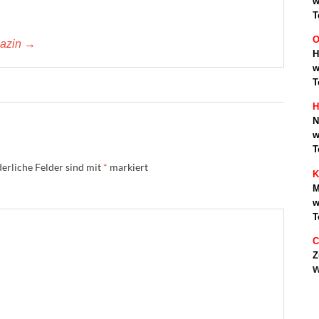
w
T
O
gazin →
H
w
T
H
N
w
T
erliche Felder sind mit
*
markiert
K
M
w
T
C
Z
w