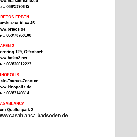
ww.malsehnkino.de
el.: 069/5970845
RFEOS ERBEN
amburger Allee 45
ww.orfeos.de
el.: 069/70769100
AFEN 2
ordring 129, Offenbach
ww.hafen2.net
el.: 069/26012223
INOPOLIS
ain-Taunus-Zentrum
ww.kinopolis.de
el.: 069/3140314
ASABLANCA
um Quellenpark 2
ww.casablanca-badsoden.de