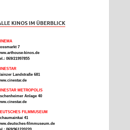
ALLE KINOS IM ÜBERBLICK
INEMA
ossmarkt 7
ww.arthouse-kinos.de
el.: 069/21997855
INESTAR
ainzer Landstraße 681
ww.cinestar.de
INESTAR METROPOLIS
schenheimer Anlage 40
ww.cinestar.de
EUTSCHES FILMMUSEUM
chaumainkai 41
ww.deutsches-filmmuseum.de
el.: 069/961220220