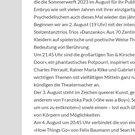
die die Sommerwerft 2023 im August für ihr Publ
Embryo wie seit vielen Jahren mit ihrer einzigar
Psychedelischem auch dieses Mal wieder das jährl
Beginnen wir am 2. August (19 Uhr) mit der inte
Stelzentanztrios Trios »Danzanko«. Aus 70 Zent
Kleidern auf spielerische und poetische Weise T
Bedeutung von Berührung.
Um 21.45 Uhr sind die großartigen Ton & Kirsche
Door«, ein phantastisches Potpourri, inspiriert vo
Charles Pérrault, Rainer Maria Rilke und Gabriel G
wichtigen Themen mit vielfältigen Mitteln ganz na
kündigen die Theatermacher an.
Der 3. August steht im Zeichen queerer Kunst, g
anderem von Franziska Pack (»She was a Boy«), So
um uns zu entknoten«) sowie einem – lsst euch
von Körpern und Möglichkeiten.
Am 4. August um 20.45 Uhr verbindet die von ein
»How Things Go« von Felix Baumann und Sean Hen