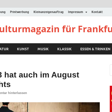
bung
Printwerbung
Kleinanzeigenauftrag
Impressum
Kontakt
Kulturmagazin für Frankf
RATUR
KUNST
MUSIK
KLASSIK
ESSEN & TRINKEN
 hat auch im August
hts
tar hinterlassen