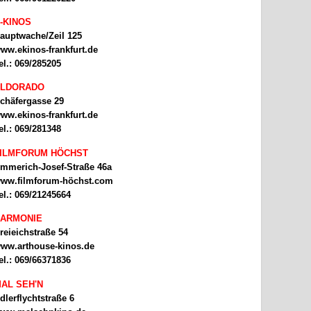
-KINOS
auptwache/Zeil 125
ww.ekinos-frankfurt.de
el.: 069/285205
ELDORADO
chäfergasse 29
ww.ekinos-frankfurt.de
el.: 069/281348
ILMFORUM HÖCHST
mmerich-Josef-Straße 46a
ww.filmforum-höchst.com
el.: 069/21245664
ARMONIE
reieichstraße 54
ww.arthouse-kinos.de
el.: 069/66371836
AL SEH'N
dlerflychtstraße 6