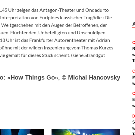
21.45 Uhr zeigen das Antagon-Theater und Ondadurto
Interpretation von Euripides klassischer Tragödie »Die
te Weltgeschehen mit den Augen der Betroffenen, der
auen, Flüchtenden, Unbeteiligten und Unschuldigen.
 18 Uhr ist das Frankfurter Autorentheater mit Adrian
C
bühne mit der wilden Inszenierung vom Thomas Kurzes
R
 gemalt für dieses Stück scheint. (siehe Strandgut
w
T
C
oto: »How Things Go«, © Michal Hancovsky
M
w
C
E
w
D
S
w
T