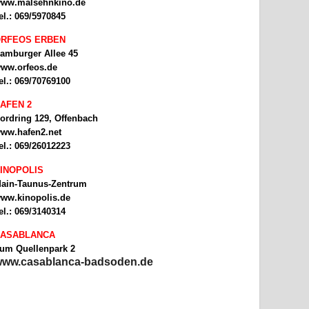
ww.malsehnkino.de
el.: 069/5970845
RFEOS ERBEN
amburger Allee 45
ww.orfeos.de
el.: 069/70769100
AFEN 2
ordring 129, Offenbach
ww.hafen2.net
el.: 069/26012223
INOPOLIS
ain-Taunus-Zentrum
ww.kinopolis.de
el.: 069/3140314
ASABLANCA
um Quellenpark 2
ww.casablanca-badsoden.de