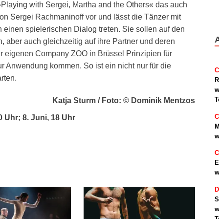
»Playing with Sergei, Martha and the Others« das auch
on Sergei Rachmaninoff vor und lässt die Tänzer mit
einen spielerischen Dialog treten. Sie sollen auf den
 aber auch gleichzeitig auf ihre Partner und deren
iner eigenen Company ZOO in Brüssel Prinzipien für
ur Anwendung kommen. So ist ein nicht nur für die
C
rten.
R
w
T
Katja Sturm / Foto: © Dominik Mentzos
C
0 Uhr; 8. Juni, 18 Uhr
M
w
C
E
w
D
S
w
T