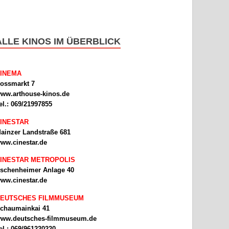
ALLE KINOS IM ÜBERBLICK
INEMA
ossmarkt 7
ww.arthouse-kinos.de
el.: 069/21997855
INESTAR
ainzer Landstraße 681
ww.cinestar.de
INESTAR METROPOLIS
schenheimer Anlage 40
ww.cinestar.de
EUTSCHES FILMMUSEUM
chaumainkai 41
ww.deutsches-filmmuseum.de
el.: 069/961220220