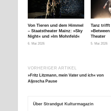
Von Tieren und dem Himmel
Tanz triff
– Staatstheater Mainz: »Sky
»Between 
Night« und »Im Mohnfeld«
Theater
6. Mai 2026
5. Mai 2026
VORHERIGER ARTIKEL
»Fritz Litzmann, mein Vater und ich« von
Aljoscha Pause
Über Strandgut Kulturmagazin