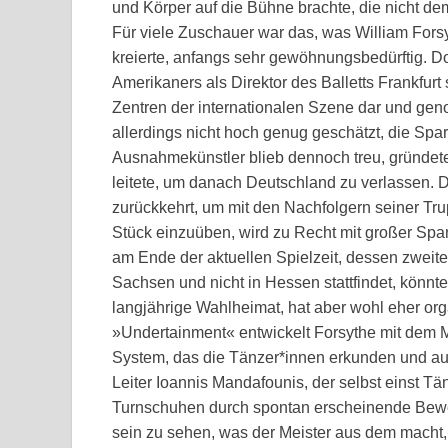
und Körper auf die Bühne brachte, die nicht de
Für viele Zuschauer war das, was William For
kreierte, anfangs sehr gewöhnungsbedürftig. 
Amerikaners als Direktor des Balletts Frankfurt
Zentren der internationalen Szene dar und geno
allerdings nicht hoch genug geschätzt, die Sp
Ausnahmekünstler blieb dennoch treu, gründet
leitete, um danach Deutschland zu verlassen. 
zurückkehrt, um mit den Nachfolgern seiner T
Stück einzuüben, wird zu Recht mit großer Sp
am Ende der aktuellen Spielzeit, dessen zweite
Sachsen und nicht in Hessen stattfindet, könnte
langjährige Wahlheimat, hat aber wohl eher org
»Undertainment« entwickelt Forsythe mit dem M
System, das die Tänzer*innen erkunden und ausr
Leiter Ioannis Mandafounis, der selbst einst Tän
Turnschuhen durch spontan erscheinende Bewe
sein zu sehen, was der Meister aus dem macht,