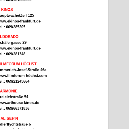
-KINOS
auptwache/Zeil 125
ww.ekinos-frankfurt.de
el.: 069/285205
ELDORADO
chäfergasse 29
ww.ekinos-frankfurt.de
el.: 069/281348
ILMFORUM HÖCHST
mmerich-Josef-Straße 46a
ww.filmforum-höchst.com
el.: 069/21245664
ARMONIE
reieichstraße 54
ww.arthouse-kinos.de
el.: 069/66371836
AL SEH'N
dlerflychtstraße 6