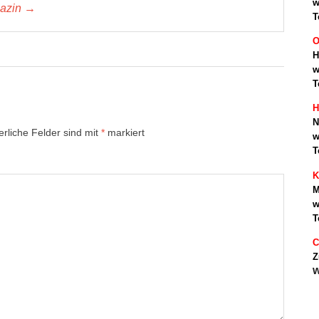
w
gazin →
T
O
H
w
T
H
N
erliche Felder sind mit
*
markiert
w
T
K
M
w
T
C
Z
w