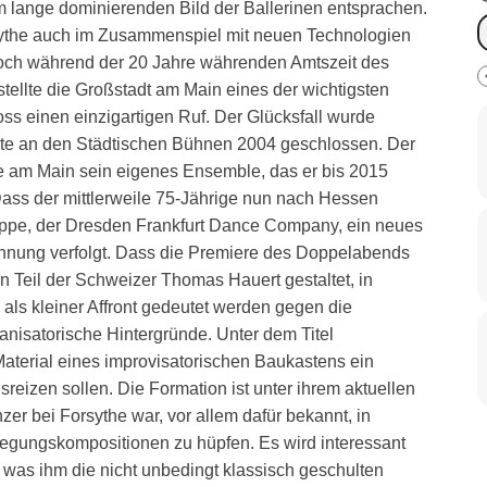
m lange dominierenden Bild der Ballerinen entsprachen.
sythe auch im Zusammenspiel mit neuen Technologien
Doch während der 20 Jahre währenden Amtszeit des
 stellte die Großstadt am Main eines der wichtigsten
ss einen einzigartigen Ruf. Der Glücksfall wurde
arte an den Städtischen Bühnen 2004 geschlossen. Der
e am Main sein eigenes Ensemble, das er bis 2015
Dass der mittlerweile 75-Jährige nun nach Hessen
ruppe, der Dresden Frankfurt Dance Company, ein neues
annung verfolgt. Dass die Premiere des Doppelabends
n Teil der Schweizer Thomas Hauert gestaltet, in
 als kleiner Affront gedeutet werden gegen die
anisatorische Hintergründe. Unter dem Titel
aterial eines improvisatorischen Baukastens ein
eizen sollen. Die Formation ist unter ihrem aktuellen
zer bei Forsythe war, vor allem dafür bekannt, in
gungskompositionen zu hüpfen. Es wird interessant
 was ihm die nicht unbedingt klassisch geschulten