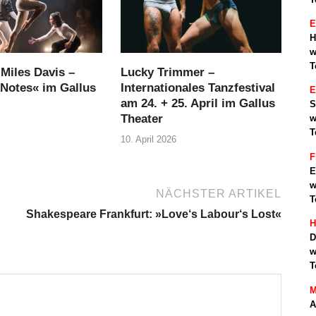
E
H
w
T
t Miles Davis –
Lucky Trimmer –
Notes« im Gallus
Internationales Tanzfestival
am 24. + 25. April im Gallus
S
Theater
w
T
10. April 2026
F
E
w
NÄCHSTER ARTIKEL
T
Shakespeare Frankfurt: »Love‘s Labour‘s Lost«
H
D
w
T
M
A