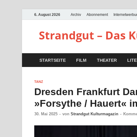
6. August 2026
Archiv
Abonnement
Internetwerb
Strandgut – Das 
STARTSEITE
FILM
THEATER
LIT
TANZ
Dresden Frankfurt D
»Forsythe / Hauert« i
30. Mai 2025
-
von
Strandgut Kulturmagazin
-
Kommen