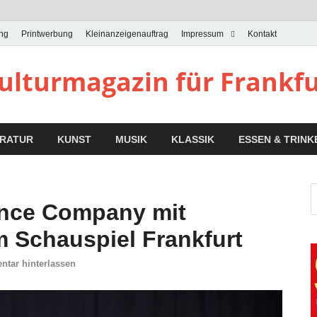
ung
Printwerbung
Kleinanzeigenauftrag
Impressum
Kontakt
Kulturmagazin für Frankf
ERATUR
KUNST
MUSIK
KLASSIK
ESSEN & TRINK
ance Company mit
m Schauspiel Frankfurt
tar hinterlassen