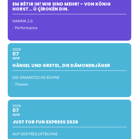
EM BÊTIR IN! WIR SIND MEHR! – VON KÖNIG
HORST… Û ÇÎROKÊN DIN.
HAKAYA 2.0
:
Performance
2026
07
AUG
HÄNSEL UND GRETEL, DIE DÄMONENJÄGER
DIE DRAMATISCHE BÜHNE
:
Theater
2026
07
AUG
JUST FOR FUN EXPRESS 2026
AUF DER FREILUFTBÜHNE