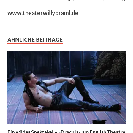
www.theaterwillypraml.de
ÄHNLICHE BEITRÄGE
Ein wildes Spektakel – »Dracula« am English Theatre