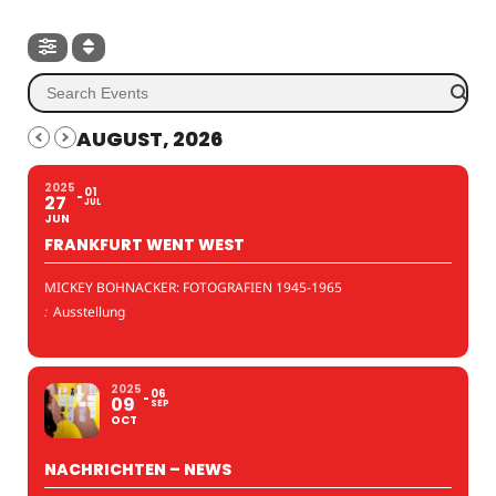
AUGUST, 2026
2025
01
27
JUL
JUN
FRANKFURT WENT WEST
MICKEY BOHNACKER: FOTOGRAFIEN 1945-1965
:
Ausstellung
2025
06
09
SEP
OCT
NACHRICHTEN – NEWS