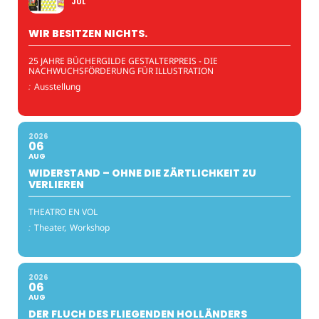
JUL
WIR BESITZEN NICHTS.
25 JAHRE BÜCHERGILDE GESTALTERPREIS - DIE
NACHWUCHSFÖRDERUNG FÜR ILLUSTRATION
:
Ausstellung
2026
06
AUG
WIDERSTAND – OHNE DIE ZÄRTLICHKEIT ZU
VERLIEREN
THEATRO EN VOL
:
Theater,
Workshop
2026
06
AUG
DER FLUCH DES FLIEGENDEN HOLLÄNDERS