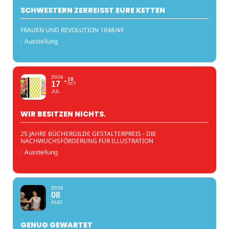
SCHWESTERN ZERREISST EURE KETTEN
FRAUEN UND REVOLUTION 1848/49
:
Ausstellung
2026
18
17
OCT
JUL
WIR BESITZEN NICHTS.
25 JAHRE BÜCHERGILDE GESTALTERPREIS - DIE
NACHWUCHSFÖRDERUNG FÜR ILLUSTRATION
:
Ausstellung
2026
08
AUG
GENUG GEWARTET