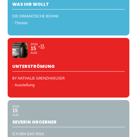
WAS IHR WOLLT
DIE DRAMATISCHE BÜHNE
:
Theater
2026
13
15
SEP
AUG
UNTERSTRÖMUNG
BY NATHALIE GRENZHAEUSER
:
Ausstellung
2026
15
AUG
SEVERIN GROEBNER
ICH BIN DAS VOLK