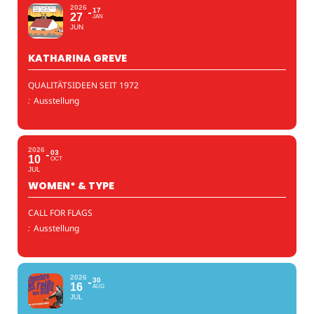
2026
17
27
JAN
JUN
KATHARINA GREVE
QUALITÄTSIDEEN SEIT 1972
:
Ausstellung
2026
03
10
OCT
JUL
WOMEN* & TYPE
CALL FOR FLAGS
:
Ausstellung
2026
30
16
AUG
JUL