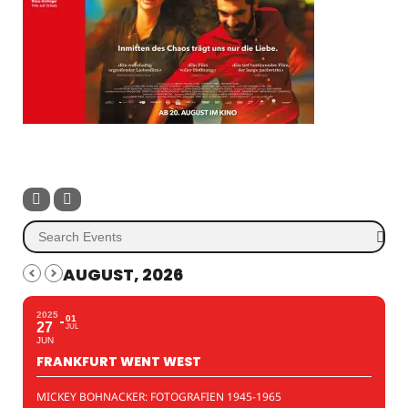
AUGUST, 2026
2025
01
27
JUL
JUN
FRANKFURT WENT WEST
MICKEY BOHNACKER: FOTOGRAFIEN 1945-1965