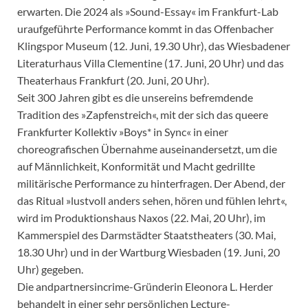
erwarten. Die 2024 als »Sound-Essay« im Frankfurt-Lab
uraufgeführte Performance kommt in das Offenbacher
Klingspor Museum (12. Juni, 19.30 Uhr), das Wiesbadener
Literaturhaus Villa Clementine (17. Juni, 20 Uhr) und das
Theaterhaus Frankfurt (20. Juni, 20 Uhr).
Seit 300 Jahren gibt es die unsereins befremdende
Tradition des »Zapfenstreich«, mit der sich das queere
Frankfurter Kollektiv »Boys* in Sync« in einer
choreografischen Übernahme auseinandersetzt, um die
auf Männlichkeit, Konformität und Macht gedrillte
militärische Performance zu hinterfragen. Der Abend, der
das Ritual »lustvoll anders sehen, hören und fühlen lehrt«,
wird im Produktionshaus Naxos (22. Mai, 20 Uhr), im
Kammerspiel des Darmstädter Staatstheaters (30. Mai,
18.30 Uhr) und in der Wartburg Wiesbaden (19. Juni, 20
Uhr) gegeben.
Die andpartnersincrime-Gründerin Eleonora L. Herder
behandelt in einer sehr persönlichen Lecture-