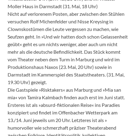
Moller Haus in Darmstadt (31. Mai, 18 Uhr)
Nicht auf verlorenem Posten, aber zwischen den Stühlen
versuchen Rolf Michenfelder und Nisse Kreysing in
Clownskostümen die Leute vergessen zu machen, wie
Seufzen geht. In »Und wir hatten doch schon Gelassenheit
geübt« geht es um nichts weniger, aber auch um nicht
mehr als die deutsche Befindlichkeit. Das Stück kommt
vom Theater neben dem Turm in Marburg und wird im
Produktionshaus Naxos (23. Mai, 20 Uhr) sowie in
Darmstadt im Kammerspiel des Staatstheaters. (31. Mai,
19.30 Uhr) gezeigt.
Die Gastspiele »Risktakers« aus Marburg und »Mia san
mia« von Tamira Kalmbach finden auch erst im Juni statt.
Ersteres ist als »absurd-fiktionalen Reise« ins Paradies
konzipiert und findet im Offenbacher Wetterpark am
13./14. Juni jeweils um 20 Uhr. Letzteres ist als »
humorvoller wie schmerzhaft präziser Theaterabend
zwischen Folklore, Identitätspolitik, kollektiven