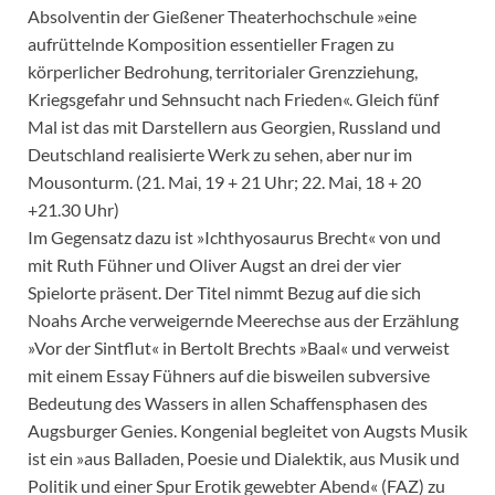
Absolventin der Gießener Theaterhochschule »eine
aufrüttelnde Komposition essentieller Fragen zu
körperlicher Bedrohung, territorialer Grenzziehung,
Kriegsgefahr und Sehnsucht nach Frieden«. Gleich fünf
Mal ist das mit Darstellern aus Georgien, Russland und
Deutschland realisierte Werk zu sehen, aber nur im
Mousonturm. (21. Mai, 19 + 21 Uhr; 22. Mai, 18 + 20
+21.30 Uhr)
Im Gegensatz dazu ist »Ichthyosaurus Brecht« von und
mit Ruth Fühner und Oliver Augst an drei der vier
Spielorte präsent. Der Titel nimmt Bezug auf die sich
Noahs Arche verweigernde Meerechse aus der Erzählung
»Vor der Sintflut« in Bertolt Brechts »Baal« und verweist
mit einem Essay Fühners auf die bisweilen subversive
Bedeutung des Wassers in allen Schaffensphasen des
Augsburger Genies. Kongenial begleitet von Augsts Musik
ist ein »aus Balladen, Poesie und Dialektik, aus Musik und
Politik und einer Spur Erotik gewebter Abend« (FAZ) zu