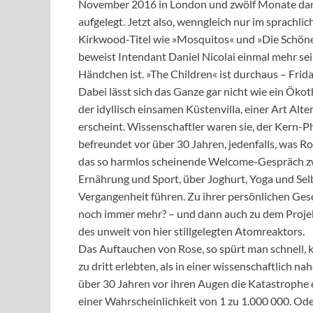
November 2016 in London und zwölf Monate dara
aufgelegt. Jetzt also, wenngleich nur im sprachli
Kirkwood-Titel wie »Mosquitos« und »Die Schöne 
beweist Intendant Daniel Nicolai einmal mehr sei
Händchen ist. »The Children« ist durchaus – Frida
Dabei lässt sich das Ganze gar nicht wie ein Ökot
der idyllisch einsamen Küstenvilla, einer Art Alt
erscheint. Wissenschaftler waren sie, der Kern-P
befreundet vor über 30 Jahren, jedenfalls, was R
das so harmlos scheinende Welcome-Gespräch z
Ernährung und Sport, über Joghurt, Yoga und Selb
Vergangenheit führen. Zu ihrer persönlichen Ges
noch immer mehr? – und dann auch zu dem Projekt
des unweit von hier stillgelegten Atomreaktors.
Das Auftauchen von Rose, so spürt man schnell, kan
zu dritt erlebten, als in einer wissenschaftlich 
über 30 Jahren vor ihren Augen die Katastrophe e
einer Wahrscheinlichkeit von 1 zu 1.000 000. Ode