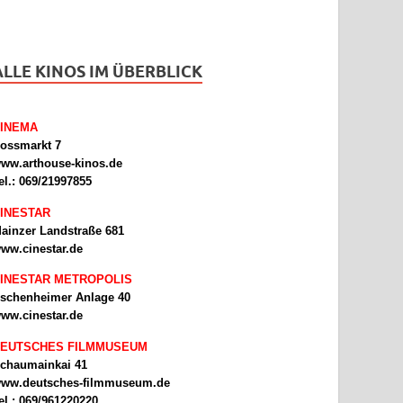
ALLE KINOS IM ÜBERBLICK
INEMA
ossmarkt 7
ww.arthouse-kinos.de
el.: 069/21997855
INESTAR
ainzer Landstraße 681
ww.cinestar.de
INESTAR METROPOLIS
schenheimer Anlage 40
ww.cinestar.de
EUTSCHES FILMMUSEUM
chaumainkai 41
ww.deutsches-filmmuseum.de
el.: 069/961220220