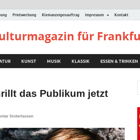
bung
Printwerbung
Kleinanzeigenauftrag
Impressum
Kontakt
Kulturmagazin für Frankf
RATUR
KUNST
MUSIK
KLASSIK
ESSEN & TRINKEN
illt das Publikum jetzt
tar hinterlassen