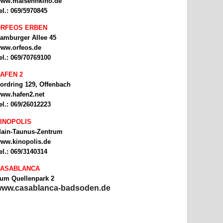
ww.malsehnkino.de
el.: 069/5970845
RFEOS ERBEN
amburger Allee 45
ww.orfeos.de
el.: 069/70769100
AFEN 2
ordring 129, Offenbach
ww.hafen2.net
el.: 069/26012223
INOPOLIS
ain-Taunus-Zentrum
ww.kinopolis.de
el.: 069/3140314
ASABLANCA
um Quellenpark 2
ww.casablanca-badsoden.de