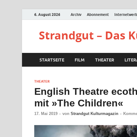
6. August 2026
Archiv
Abonnement
Internetwer
Strandgut – Das 
STARTSEITE
FILM
THEATER
LITE
THEATER
English Theatre ecothr
mit »The Children«
17. Mai 2019
-
von
Strandgut Kulturmagazin
-
Kommen