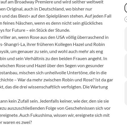
uf am Broadway Premiere und wird seither weltweit
chen Original, auch in Deutschland, wo bisher nur
und das Biest« auf den Spielplänen stehen. Auf jeden Fall
n feines Näschen, wenn es denn nicht sein glückliches
ys for Future – ein Stück der Stunde.
hriller an, wenn Rose aus den USA völlig überraschend in
ers-Shangri-La, ihrer früheren Kollegen Hazel und Robin
hysik, um genauer zu sein, und wohl auch mehr als eng
obin und sein Verhältnis zu den beiden Frauen angeht. In
wischen Rose und Hazel über den Segen von gesunder
stanbau, mischen sich unheilvolle Untertöne, die in die
chichte – War da mehr zwischen Robin und Rose? Ist da gar
, das die drei wissenschaftlich verfolgten. Die Wartung
n kein Zufall sein. Jedenfalls keiner, wie der, den sie sie
nahezu auszuschließenden Folge von Geschehnissen sich vor
reignete. Auch Fukushima, wissen wir, ereignete sich mit
r waren es zwei?