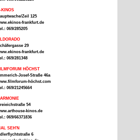
-KINOS
auptwache/Zeil 125
ww.ekinos-frankfurt.de
el.: 069/285205
ELDORADO
chäfergasse 29
ww.ekinos-frankfurt.de
el.: 069/281348
ILMFORUM HÖCHST
mmerich-Josef-Straße 46a
ww.filmforum-höchst.com
el.: 069/21245664
ARMONIE
reieichstraße 54
ww.arthouse-kinos.de
el.: 069/66371836
AL SEH'N
dlerflychtstraße 6