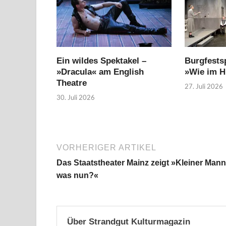
Ein wildes Spektakel –
Burgfestsp
»Dracula« am English
»Wie im 
Theatre
27. Juli 2026
30. Juli 2026
VORHERIGER ARTIKEL
Das Staatstheater Mainz zeigt »Kleiner Mann
was nun?«
Über Strandgut Kulturmagazin