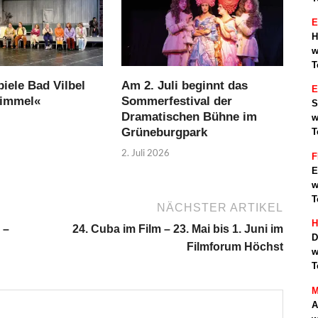
E
H
w
T
iele Bad Vilbel
Am 2. Juli beginnt das
Himmel«
Sommerfestival der
S
Dramatischen Bühne im
w
Grüneburgpark
T
2. Juli 2026
F
E
w
T
NÄCHSTER ARTIKEL
H
 –
24. Cuba im Film – 23. Mai bis 1. Juni im
D
Filmforum Höchst
w
T
M
A