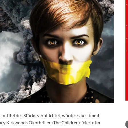
m Titel des Stücks verpflichtet, würde es bestimmt
Lucy Kirkwoods Ökothriller »The Children« feierte im