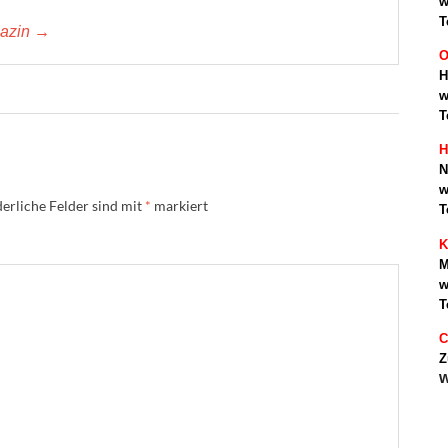
w
T
gazin →
O
H
w
T
H
N
w
erliche Felder sind mit
*
markiert
T
K
M
w
T
C
Z
w