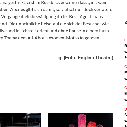
ma gestrickt, erst im Rückblick erkennen lässt, mit wem
aben. Aber es gibt sich damit, so viel sei nun doch verraten,
ie Vergangenheitsbewältigung dreier Best-Ager hinaus.
lnd. Die unheimliche Reise, auf die sich der Besucher wie
live und in Echtzeit erlebt und ohne Pause in einem Rush
als im Thema dem All-About-Women-Motto folgenden
C
R
w
T
gt (Foto: English Theatre)
C
M
w
C
E
w
D
S
w
T