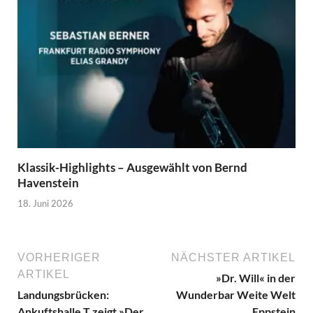
Klassik-Highlights – Ausgewählt von Bernd
Havenstein
18. Juni 2026
VORHERIGER
NÄCHSTER ARTIKEL
ARTIKEL
»Dr. Will« in der
Landungsbrücken:
Wunderbar Weite Welt
Ankuftshalle T zeigt »Der
Eppstein