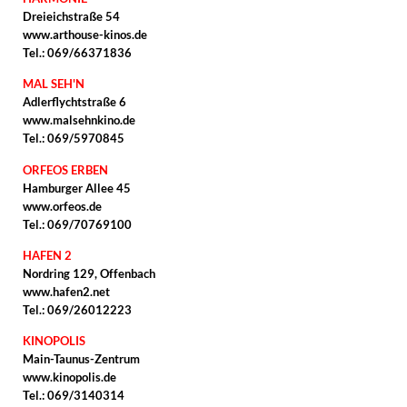
Dreieichstraße 54
www.arthouse-kinos.de
Tel.: 069/66371836
MAL SEH'N
Adlerflychtstraße 6
www.malsehnkino.de
Tel.: 069/5970845
ORFEOS ERBEN
Hamburger Allee 45
www.orfeos.de
Tel.: 069/70769100
HAFEN 2
Nordring 129, Offenbach
www.hafen2.net
Tel.: 069/26012223
KINOPOLIS
Main-Taunus-Zentrum
www.kinopolis.de
Tel.: 069/3140314