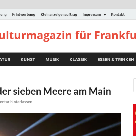
bung
Printwerbung
Kleinanzeigenauftrag
Impressum
Kontakt
Kulturmagazin für Frankf
RATUR
KUNST
MUSIK
KLASSIK
ESSEN & TRINKEN
der sieben Meere am Main
ntar hinterlassen