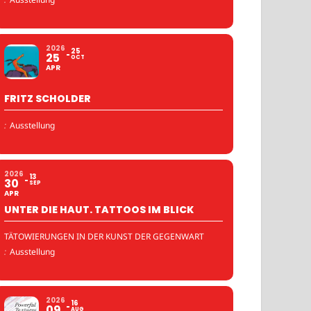
2026
25
25
OCT
APR
FRITZ SCHOLDER
:
Ausstellung
2026
13
30
SEP
APR
UNTER DIE HAUT. TATTOOS IM BLICK
TÄTOWIERUNGEN IN DER KUNST DER GEGENWART
:
Ausstellung
2026
16
09
AUG