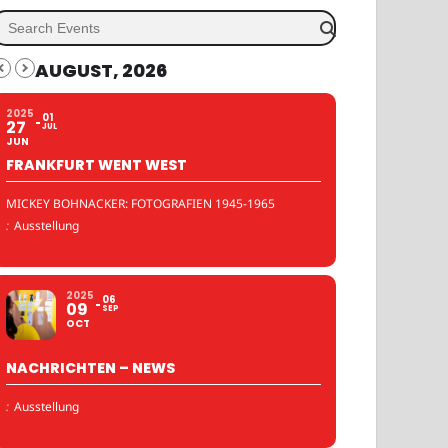
AUGUST, 2026
2025
01
27
JUL
JUN
FRANKFURT WENT WEST
MICKEY BOHNACKER: FOTOGRAFIEN 1945-1965
:
Ausstellung
2025
06
09
SEP
OCT
NACHRICHTEN – NEWS
:
Ausstellung