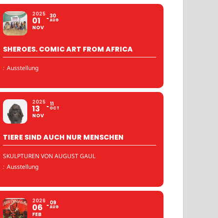
2025
30
01
AUG
NOV
SHEROES. COMIC ART FROM AFRICA
:
Ausstellung
2025
11
13
OCT
NOV
TIERE SIND AUCH NUR MENSCHEN
SKULPTUREN VON AUGUST GAUL
:
Ausstellung
2026
09
06
AUG
FEB