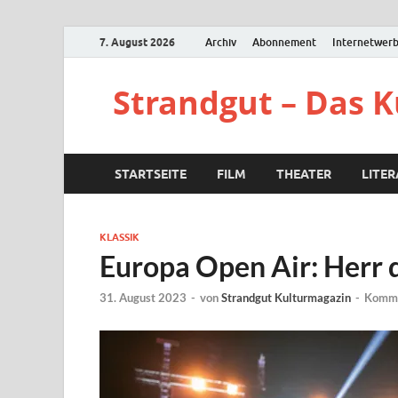
7. August 2026
Archiv
Abonnement
Internetwer
Strandgut – Das 
STARTSEITE
FILM
THEATER
LITE
KLASSIK
Europa Open Air: Herr 
31. August 2023
-
von
Strandgut Kulturmagazin
-
Komme