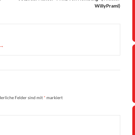
WillyPraml)
 →
erliche Felder sind mit
*
markiert