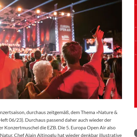
Konzertsaison, durchaus zeitgemäß, dem Thema »Nature &
 Heft 06/23). Durchaus passend daher auch wieder der
der Konzertmuschel die EZB. Die 5. Europa Open Air also
Natur. Chef Alain Altinoglu hat wieder denkbar illustrative