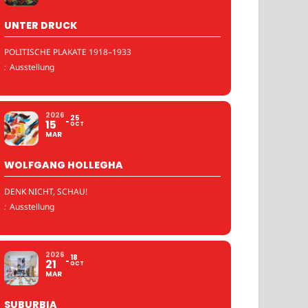
UNTER DRUCK
POLITISCHE PLAKATE 1918–1933
:
Ausstellung
2026
25
15
OCT
MAR
WOLFGANG HOLLEGHA
DENK NICHT, SCHAU!
:
Ausstellung
2026
18
21
OCT
MAR
SUBURBIA