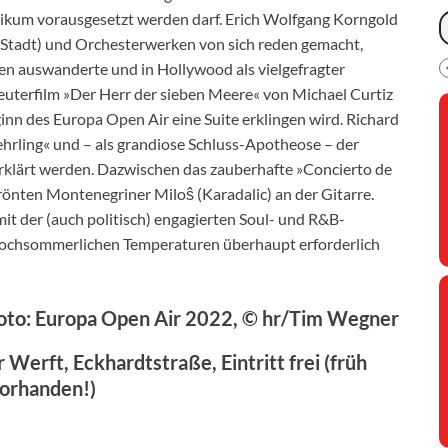
ikum vorausgesetzt werden darf. Erich Wolfgang Korngold
e Stadt) und Orchesterwerken von sich reden gemacht,
aten auswanderte und in Hollywood als vielgefragter
uterfilm »Der Herr der sieben Meere« von Michael Curtiz
inn des Europa Open Air eine Suite erklingen wird. Richard
lehrling« und – als grandiose Schluss-Apotheose – der
rklärt werden. Dazwischen das zauberhafte »Concierto de
rönten Montenegriner Miloŝ (Karadalic) an der Gitarre.
it der (auch politisch) engagierten Soul- und R&B-
 hochsommerlichen Temperaturen überhaupt erforderlich
oto: Europa Open Air 2022, © hr/Tim Wegner
Werft, Eckhardtstraße, Eintritt frei (früh
orhanden!)