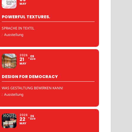
MAY
POWERFUL TEXTURES.
SPRACHE IN TEXTIL
:
Ausstellung
2026
09
21
AUG
MAY
DESIGN FOR DEMOCRACY
WAS GESTALTUNG BEWIRKEN KANN!
:
Ausstellung
2026
26
22
AUG
MAY