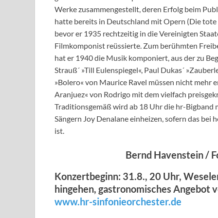
Werke zusammengestellt, deren Erfolg beim Publ
hatte bereits in Deutschland mit Opern (Die tot
bevor er 1935 rechtzeitig in die Vereinigten Sta
Filmkomponist reüssierte. Zum berühmten Freibe
hat er 1940 die Musik komponiert, aus der zu Beg
Strauß´ »Till Eulenspiegel«, Paul Dukas´ »Zauber
»Bolero« von Maurice Ravel müssen nicht mehr e
Aranjuez« von Rodrigo mit dem vielfach preisgek
Traditionsgemäß wird ab 18 Uhr die hr-Bigband m
Sängern Joy Denalane einheizen, sofern das bei
ist.
Bernd Havenstein / F
Konzertbeginn: 31.8., 20 Uhr, Weseler 
hingehen, gastronomisches Angebot v
www.hr-sinfonieorchester.de