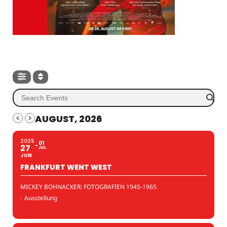
AUGUST, 2026
2025
01
27
JUL
JUN
FRANKFURT WENT WEST
MICKEY BOHNACKER: FOTOGRAFIEN 1945-1965
:
Ausstellung