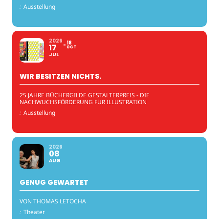
:
Ausstellung
2026
18
17
OCT
JUL
WIR BESITZEN NICHTS.
25 JAHRE BÜCHERGILDE GESTALTERPREIS - DIE
NACHWUCHSFÖRDERUNG FÜR ILLUSTRATION
:
Ausstellung
2026
08
AUG
GENUG GEWARTET
VON THOMAS LETOCHA
:
Theater