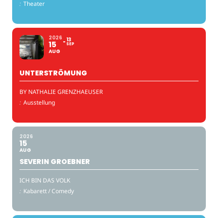
:
Theater
2026
13
15
SEP
AUG
UNTERSTRÖMUNG
BY NATHALIE GRENZHAEUSER
:
Ausstellung
2026
15
AUG
SEVERIN GROEBNER
ICH BIN DAS VOLK
:
Kabarett / Comedy