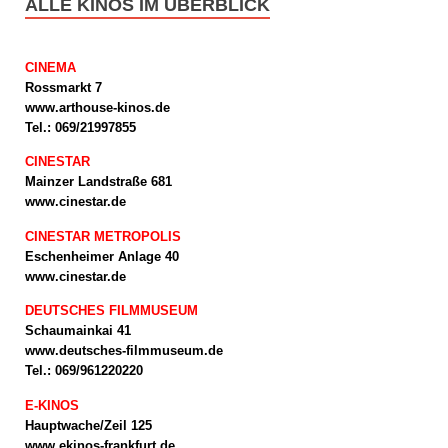
ALLE KINOS IM ÜBERBLICK
CINEMA
Rossmarkt 7
www.arthouse-kinos.de
Tel.: 069/21997855
CINESTAR
Mainzer Landstraße 681
www.cinestar.de
CINESTAR METROPOLIS
Eschenheimer Anlage 40
www.cinestar.de
DEUTSCHES FILMMUSEUM
Schaumainkai 41
www.deutsches-filmmuseum.de
Tel.: 069/961220220
E-KINOS
Hauptwache/Zeil 125
www.ekinos-frankfurt.de