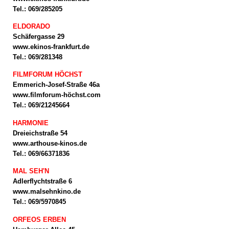
Tel.: 069/285205
ELDORADO
Schäfergasse 29
www.ekinos-frankfurt.de
Tel.: 069/281348
FILMFORUM HÖCHST
Emmerich-Josef-Straße 46a
www.filmforum-höchst.com
Tel.: 069/21245664
HARMONIE
Dreieichstraße 54
www.arthouse-kinos.de
Tel.: 069/66371836
MAL SEH'N
Adlerflychtstraße 6
www.malsehnkino.de
Tel.: 069/5970845
ORFEOS ERBEN