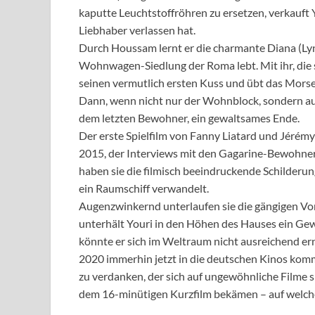
kaputte Leuchtstoffröhren zu ersetzen, verkauft 
Liebhaber verlassen hat.
Durch Houssam lernt er die charmante Diana (Lyn
Wohnwagen-Siedlung der Roma lebt. Mit ihr, die 
seinen vermutlich ersten Kuss und übt das Morse-
Dann, wenn nicht nur der Wohnblock, sondern au
dem letzten Bewohner, ein gewaltsames Ende.
Der erste Spielfilm von Fanny Liatard und Jérémy
2015, der Interviews mit den Gagarine-Bewohner
haben sie die filmisch beeindruckende Schilderun
ein Raumschiff verwandelt.
Augenzwinkernd unterlaufen sie die gängigen Voru
unterhält Youri in den Höhen des Hauses ein Ge
könnte er sich im Weltraum nicht ausreichend e
2020 immerhin jetzt in die deutschen Kinos kommt
zu verdanken, der sich auf ungewöhnliche Filme s
dem 16-minütigen Kurzfilm bekämen – auf welc