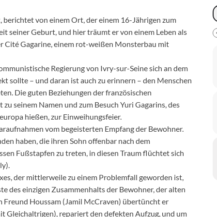
ßt, berichtet von einem Ort, der einem 16-Jährigen zum
it seiner Geburt, und hier träumt er von einem Leben als
er Cité Gagarine, einem rot-weißen Monsterbau mit
 kommunistische Regierung von Ivry-sur-Seine sich an dem
ekt sollte – und daran ist auch zu erinnern – den Menschen
ten. Die guten Beziehungen der französischen
 zu seinem Namen und zum Besuch Yuri Gagarins, des
europa hießen, zur Einweihungsfeier.
araufnahmen vom begeisterten Empfang der Bewohner.
unden haben, die ihren Sohn offenbar nach dem
en Fußstapfen zu treten, in diesen Traum flüchtet sich
y).
, der mittlerweile zu einem Problemfall geworden ist,
Reste des einzigen Zusammenhalts der Bewohner, der alten
em Freund Houssam (Jamil McCraven) übertüncht er
mit Gleichaltrigen), repariert den defekten Aufzug, und um