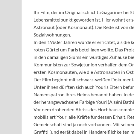
Ihr Film, der im Original schlicht »Gagarine« hei
Lebensmittelpunkt geworden ist. Hier wohnt er se
Astronaut (oder Kosmonaut). Die Rede ist von d
Sozialwohnungen.
In den 1960er Jahren wurde er errichtet, als die
roten Gürtel um Paris beteiligen wollte. Das Proj
in den damaligen Slums ein würdiges Zuhause bie
Kommunisten zur Sowjetunion verhalfen dem Ort
ersten Kosmonauten, wie die Astronauten in Ost
Der Film beginnt mit schwarz-weißen Dokument
Unter ihnen dürften sich auch Youris Eltern bef
Namenspatron ihres Heims benannt haben. In dess
der herangewachsene Farbige Youri (Alséni Bathil
Vor dem drohenden Abriss des Hochhauskomplexes
mobilisiert Youri alle Kräfte für dessen Erhalt. 
Gemeinschaft sind ja noch vorhanden. Mit sein
Graffiti (und gerät dabei in Handgreiflichkeiten 