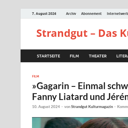
7. August 2026
Archiv
Abonnement
Internetwer
Strandgut – Das 
STARTSEITE
FILM
THEATER
LITE
FILM
»Gagarin – Einmal schw
Fanny Liatard und Jéré
10. August 2024
-
von
Strandgut Kulturmagazin
-
Komme