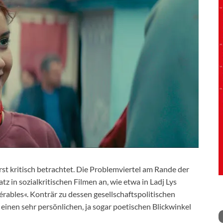
st kritisch betrachtet. Die Problemviertel am Rande der
z in sozialkritischen Filmen an, wie etwa in Ladj Lys
rables«. Konträr zu dessen gesellschaftspolitischen
inen sehr persönlichen, ja sogar poetischen Blickwinkel