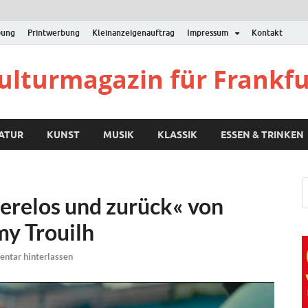
bung
Printwerbung
Kleinanzeigenauftrag
Impressum
Kontakt
Kulturmagazin für Frankf
RATUR
KUNST
MUSIK
KLASSIK
ESSEN & TRINKEN
erelos und zurück« von
my Trouilh
ntar hinterlassen