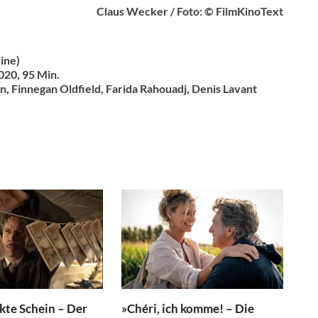
Claus Wecker / Foto: © FilmKinoText
ine)
020, 95 Min.
n, Finnegan Oldfield, Farida Rahouadj, Denis Lavant
kte Schein – Der
»Chéri, ich komme! – Die