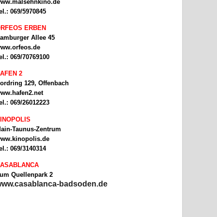
ww.malsehnkino.de
el.: 069/5970845
RFEOS ERBEN
amburger Allee 45
ww.orfeos.de
el.: 069/70769100
AFEN 2
ordring 129, Offenbach
ww.hafen2.net
el.: 069/26012223
INOPOLIS
ain-Taunus-Zentrum
ww.kinopolis.de
el.: 069/3140314
ASABLANCA
um Quellenpark 2
ww.casablanca-badsoden.de