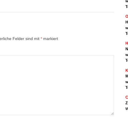
w
T
O
H
w
T
erliche Felder sind mit
*
markiert
H
N
w
T
K
M
w
T
C
Z
w