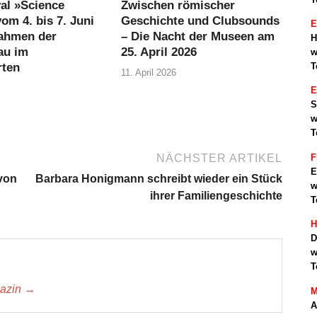
al »Science
Zwischen römischer
om 4. bis 7. Juni
Geschichte und Clubsounds
E
ahmen der
– Die Nacht der Museen am
H
au im
25. April 2026
w
rten
T
11. April 2026
S
w
T
F
NÄCHSTER ARTIKEL
E
 von
Barbara Honigmann schreibt wieder ein Stück
w
ihrer Familiengeschichte
T
H
D
w
T
gazin →
M
A