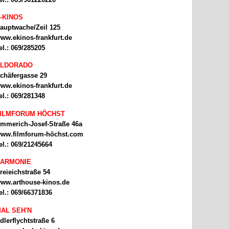
-KINOS
auptwache/Zeil 125
ww.ekinos-frankfurt.de
el.: 069/285205
ELDORADO
chäfergasse 29
ww.ekinos-frankfurt.de
el.: 069/281348
ILMFORUM HÖCHST
mmerich-Josef-Straße 46a
ww.filmforum-höchst.com
el.: 069/21245664
ARMONIE
reieichstraße 54
ww.arthouse-kinos.de
el.: 069/66371836
AL SEH'N
dlerflychtstraße 6