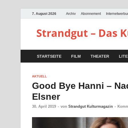
7. August 2026
Archiv
Abonnement
Internetwerb
Strandgut – Das 
STARTSEITE
FILM
THEATER
LIT
AKTUELL
Good Bye Hanni – Nac
Elsner
30. April 2019
-
von
Strandgut Kulturmagazin
-
Komme