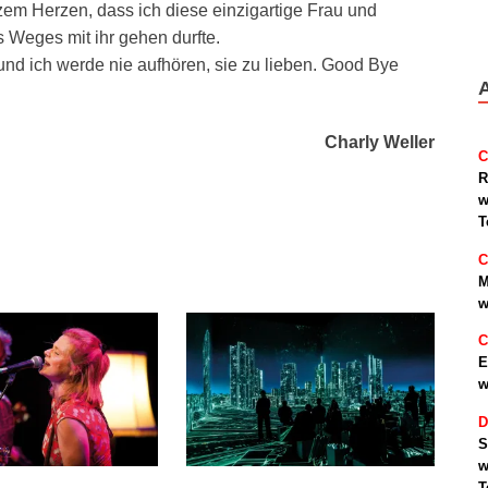
em Herzen, dass ich diese einzigartige Frau und
 Weges mit ihr gehen durfte.
und ich werde nie aufhören, sie zu lieben. Good Bye
Charly Weller
C
R
w
T
C
M
w
C
E
w
D
S
w
T