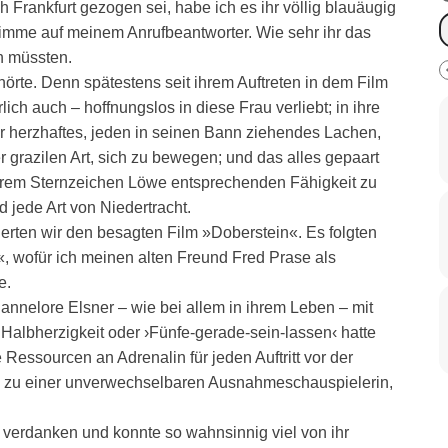
 Frankfurt gezogen sei, habe ich es ihr völlig blauäugig
imme auf meinem Anrufbeantworter. Wie sehr ihr das
en müssten.
örte. Denn spätestens seit ihrem Auftreten in dem Film
ich auch – hoffnungslos in diese Frau verliebt; in ihre
hr herzhaftes, jeden in seinen Bann ziehendes Lachen,
r grazilen Art, sich zu bewegen; und das alles gepaart
hrem Sternzeichen Löwe entsprechenden Fähigkeit zu
 jede Art von Niedertracht.
erten wir den besagten Film »Doberstein«. Es folgten
, wofür ich meinen alten Freund Fred Prase als
e.
nnelore Elsner – wie bei allem in ihrem Leben – mit
Halbherzigkeit oder ›Fünfe-gerade-sein-lassen‹ hatte
e Ressourcen an Adrenalin für jeden Auftritt vor der
os zu einer unverwechselbaren Ausnahmeschauspielerin,
 verdanken und konnte so wahnsinnig viel von ihr