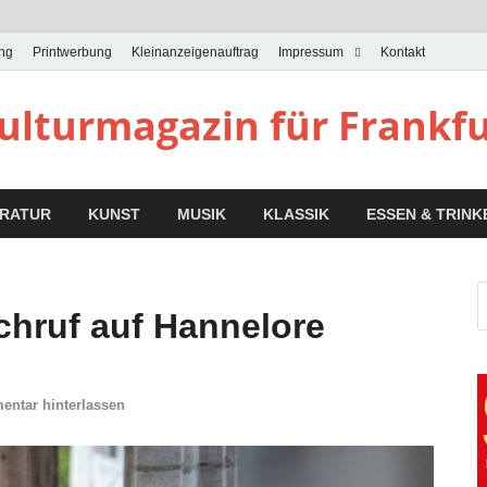
ung
Printwerbung
Kleinanzeigenauftrag
Impressum
Kontakt
Kulturmagazin für Frankf
ERATUR
KUNST
MUSIK
KLASSIK
ESSEN & TRINK
hruf auf Hannelore
ntar hinterlassen