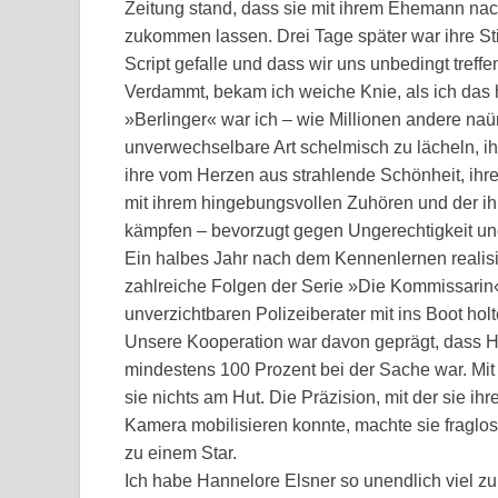
Zeitung stand, dass sie mit ihrem Ehemann nach
zukommen lassen. Drei Tage später war ihre St
Script gefalle und dass wir uns unbedingt treff
Verdammt, bekam ich weiche Knie, als ich das h
»Berlinger« war ich – wie Millionen andere naürl
unverwechselbare Art schelmisch zu lächeln, i
ihre vom Herzen aus strahlende Schönheit, ihre
mit ihrem hingebungsvollen Zuhören und der i
kämpfen – bevorzugt gegen Ungerechtigkeit und
Ein halbes Jahr nach dem Kennenlernen realisi
zahlreiche Folgen der Serie »Die Kommissarin«
unverzichtbaren Polizeiberater mit ins Boot holt
Unsere Kooperation war davon geprägt, dass Ha
mindestens 100 Prozent bei der Sache war. Mit 
sie nichts am Hut. Die Präzision, mit der sie ihr
Kamera mobilisieren konnte, machte sie fragl
zu einem Star.
Ich habe Hannelore Elsner so unendlich viel zu