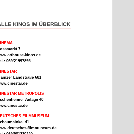
ALLE KINOS IM ÜBERBLICK
INEMA
ossmarkt 7
ww.arthouse-kinos.de
el.: 069/21997855
INESTAR
ainzer Landstraße 681
ww.cinestar.de
INESTAR METROPOLIS
schenheimer Anlage 40
ww.cinestar.de
EUTSCHES FILMMUSEUM
chaumainkai 41
ww.deutsches-filmmuseum.de
el.: 069/961220220