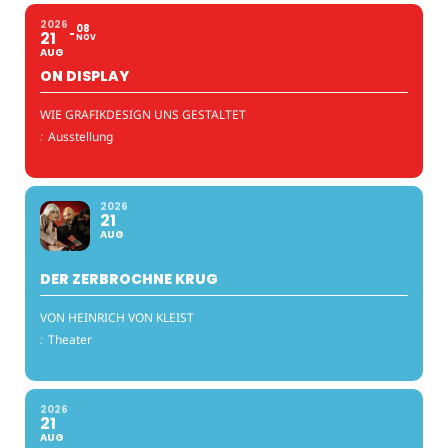
2026
08
21
NOV
AUG
ON DISPLAY
WIE GRAFIKDESIGN UNS GESTALTET
:
Ausstellung
2026
21
AUG
DER ZERBROCHNE KRUG
VON HEINRICH VON KLEIST
:
Theater
2026
21
AUG