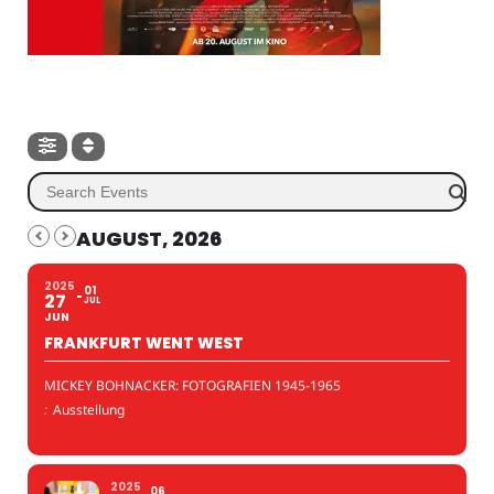
AUGUST, 2026
2025
01
27
JUL
JUN
FRANKFURT WENT WEST
MICKEY BOHNACKER: FOTOGRAFIEN 1945-1965
:
Ausstellung
2025
06