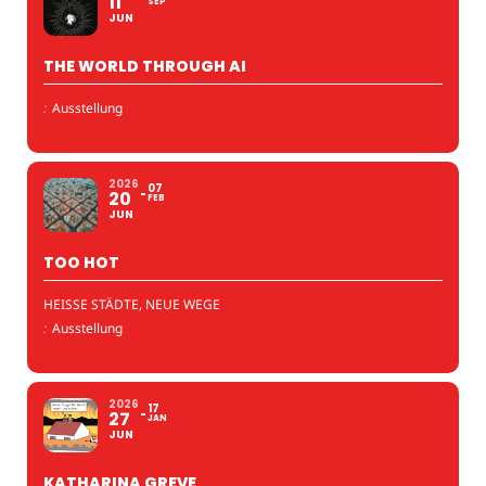
11
SEP
JUN
THE WORLD THROUGH AI
:
Ausstellung
2026
07
20
FEB
JUN
TOO HOT
HEISSE STÄDTE, NEUE WEGE
:
Ausstellung
2026
17
27
JAN
JUN
KATHARINA GREVE