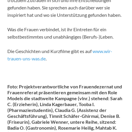
trotzdem Zutrauen in sich und ihre Entscheidungen
gefunden haben. Sie sprechen auch darüber wer sie
inspiriert hat und wo sie Unterstützung gefunden haben.
Was die Frauen verbindet, ist ihr Eintreten für ein
selbstbestimmtes und unabhängiges (Berufs-)Leben.
Die Geschichten und Kurzfilme gibt es auf
www.wir-
trauen-uns-was.de
.
Foto: Projektverantwortliche von Frauendezernat und
Frauenreferat präsentieren gemeinsam mit den Role
Models die stadtweite Kampagne (vlnr.) stehend: Sarah
C. (Erzieherin), Linda Kagerbauer, Tooba I.
(Pharmaziestudentin), Claudia G. (Assistenz der
Geschäftsführung), Timnit Schäfer-Ghirmai, Denise B.
(Friseurin), Gabriele Wenner, untere Reihe, sitzend:
Badia O. (Gastronomin), Rosemarie Heilig, Mahtab K.