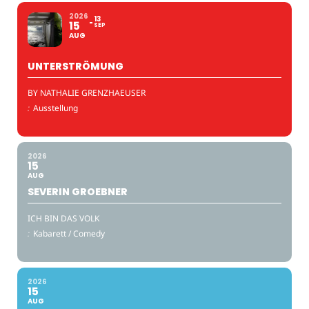
2026
13
15
SEP
AUG
UNTERSTRÖMUNG
BY NATHALIE GRENZHAEUSER
:
Ausstellung
2026
15
AUG
SEVERIN GROEBNER
ICH BIN DAS VOLK
:
Kabarett / Comedy
2026
15
AUG