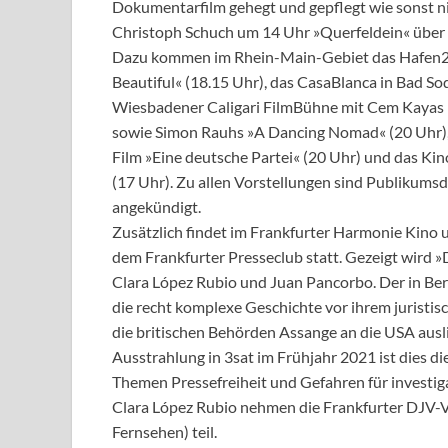
Dokumentarfilm gehegt und gepflegt wie sonst n
Christoph Schuch um 14 Uhr »Querfeldein« über 
Dazu kommen im Rhein-Main-Gebiet das Hafen2 
Beautiful« (18.15 Uhr), das CasaBlanca in Bad So
Wiesbadener Caligari FilmBühne mit Cem Kayas 
sowie Simon Rauhs »A Dancing Nomad« (20 Uhr),
Film »Eine deutsche Partei« (20 Uhr) und das K
(17 Uhr). Zu allen Vorstellungen sind Publikum
angekündigt.
Zusätzlich findet im Frankfurter Harmonie Kino
dem Frankfurter Presseclub statt. Gezeigt wird 
Clara López Rubio und Juan Pancorbo. Der in Ber
die recht komplexe Geschichte vor ihrem juristis
die britischen Behörden Assange an die USA ausl
Ausstrahlung in 3sat im Frühjahr 2021 ist dies d
Themen Pressefreiheit und Gefahren für investi
Clara López Rubio nehmen die Frankfurter DJV-V
Fernsehen) teil.