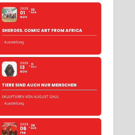
2025
30
01
AUG
NOV
SHEROES. COMIC ART FROM AFRICA
:
Ausstellung
2025
11
13
OCT
NOV
TIERE SIND AUCH NUR MENSCHEN
SKULPTUREN VON AUGUST GAUL
:
Ausstellung
2026
09
06
AUG
FEB