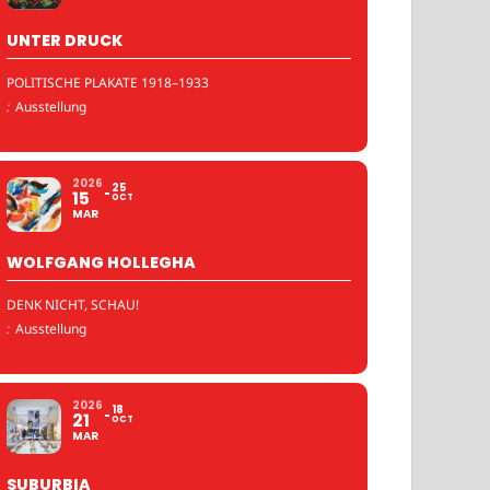
UNTER DRUCK
POLITISCHE PLAKATE 1918–1933
:
Ausstellung
2026
25
15
OCT
MAR
WOLFGANG HOLLEGHA
DENK NICHT, SCHAU!
:
Ausstellung
2026
18
21
OCT
MAR
SUBURBIA