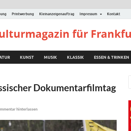
bung
Printwerbung
Kleinanzeigenauftrag
Impressum
Kontakt
Kulturmagazin für Frankf
RATUR
KUNST
MUSIK
KLASSIK
ESSEN & TRINKEN
essischer Dokumentarfilmtag
mmentar hinterlassen