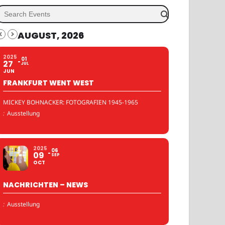
AUGUST, 2026
2025
01
27
JUL
JUN
FRANKFURT WENT WEST
MICKEY BOHNACKER: FOTOGRAFIEN 1945-1965
:
Ausstellung
2025
06
09
SEP
OCT
NACHRICHTEN – NEWS
:
Ausstellung