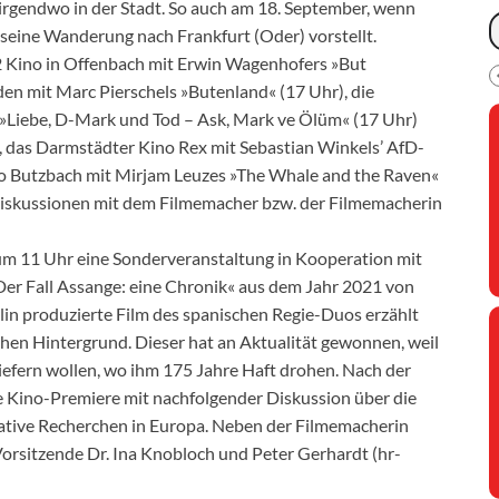
irgendwo in der Stadt. So auch am 18. September, wenn
seine Wanderung nach Frankfurt (Oder) vorstellt.
Kino in Offenbach mit Erwin Wagenhofers »But
den mit Marc Pierschels »Butenland« (17 Uhr), die
»Liebe, D-Mark und Tod – Ask, Mark ve Ölüm« (17 Uhr)
 das Darmstädter Kino Rex mit Sebastian Winkels’ AfD-
ino Butzbach mit Mirjam Leuzes »The Whale and the Raven«
sdiskussionen mit dem Filmemacher bzw. der Filmemacherin
 um 11 Uhr eine Sonderveranstaltung in Kooperation mit
»Der Fall Assange: eine Chronik« aus dem Jahr 2021 von
lin produzierte Film des spanischen Regie-Duos erzählt
chen Hintergrund. Dieser hat an Aktualität gewonnen, weil
iefern wollen, wo ihm 175 Jahre Haft drohen. Nach der
ie Kino-Premiere mit nachfolgender Diskussion über die
gative Recherchen in Europa. Neben der Filmemacherin
orsitzende Dr. Ina Knobloch und Peter Gerhardt (hr-