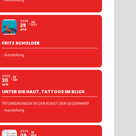
2026
25
25
OCT
APR
FRITZ SCHOLDER
:
Ausstellung
2026
13
30
SEP
APR
UNTER DIE HAUT. TATTOOS IM BLICK
TÄTOWIERUNGEN IN DER KUNST DER GEGENWART
:
Ausstellung
2026
16
09
AUG