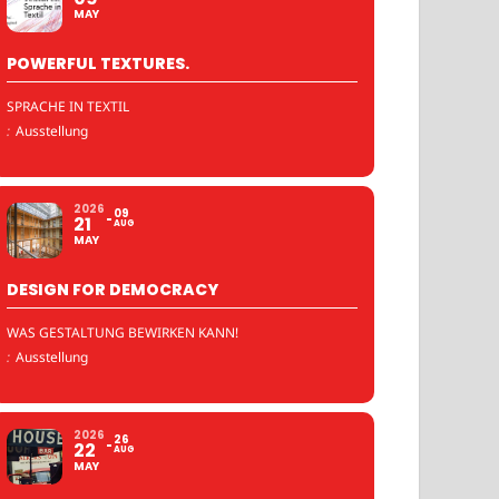
MAY
POWERFUL TEXTURES.
SPRACHE IN TEXTIL
:
Ausstellung
2026
09
21
AUG
MAY
DESIGN FOR DEMOCRACY
WAS GESTALTUNG BEWIRKEN KANN!
:
Ausstellung
2026
26
22
AUG
MAY