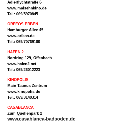
Adlerflychtstraße 6
www.malsehnkino.de
Tel.: 069/5970845
ORFEOS ERBEN
Hamburger Allee 45
www.orfeos.de
Tel.: 069/70769100
HAFEN 2
Nordring 129, Offenbach
www.hafen2.net
Tel.: 069/26012223
KINOPOLIS
Main-Taunus-Zentrum
www.kinopolis.de
Tel.: 069/3140314
CASABLANCA
Zum Quellenpark 2
www.casablanca-badsoden.de