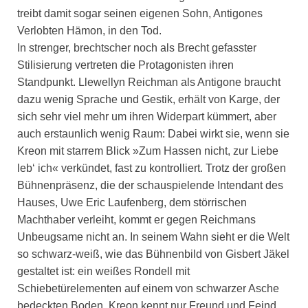
treibt damit sogar seinen eigenen Sohn, Antigones
Verlobten Hämon, in den Tod.
In strenger, brechtscher noch als Brecht gefasster
Stilisierung vertreten die Protagonisten ihren
Standpunkt. Llewellyn Reichman als Antigone braucht
dazu wenig Sprache und Gestik, erhält von Karge, der
sich sehr viel mehr um ihren Widerpart kümmert, aber
auch erstaunlich wenig Raum: Dabei wirkt sie, wenn sie
Kreon mit starrem Blick »Zum Hassen nicht, zur Liebe
leb‘ ich« verkündet, fast zu kontrolliert. Trotz der großen
Bühnenpräsenz, die der schauspielende Intendant des
Hauses, Uwe Eric Laufenberg, dem störrischen
Machthaber verleiht, kommt er gegen Reichmans
Unbeugsame nicht an. In seinem Wahn sieht er die Welt
so schwarz-weiß, wie das Bühnenbild von Gisbert Jäkel
gestaltet ist: ein weißes Rondell mit
Schiebetürelementen auf einem von schwarzer Asche
bedeckten Boden. Kreon kennt nur Freund und Feind,