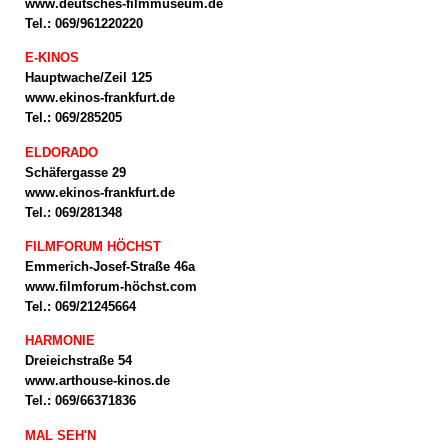
www.deutsches-filmmuseum.de
Tel.: 069/961220220
E-KINOS
Hauptwache/Zeil 125
www.ekinos-frankfurt.de
Tel.: 069/285205
ELDORADO
Schäfergasse 29
www.ekinos-frankfurt.de
Tel.: 069/281348
FILMFORUM HÖCHST
Emmerich-Josef-Straße 46a
www.filmforum-höchst.com
Tel.: 069/21245664
HARMONIE
Dreieichstraße 54
www.arthouse-kinos.de
Tel.: 069/66371836
MAL SEH'N