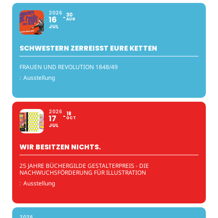
2026
30
16
AUG
JUL
SCHWESTERN ZERREISST EURE KETTEN
FRAUEN UND REVOLUTION 1848/49
:
Ausstellung
2026
18
17
OCT
JUL
WIR BESITZEN NICHTS.
25 JAHRE BÜCHERGILDE GESTALTERPREIS - DIE
NACHWUCHSFÖRDERUNG FÜR ILLUSTRATION
:
Ausstellung
2026