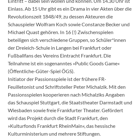
Eintritt – dabei sein wollen und können. Um 14.30 Uhr ist
Einlass. Ab 15 Uhr gibt es ein Drama in vier Akten über die
Revolutionszeit 1848/49, zu dessen Akteuren die
Schauspieler Wolfram Koch sowie Constanze Becker und
Michael Quast gehören. In 16 (!) Zwischenspielen
beteiligen sich verschiedene Gruppen, so Schüler*innen
der Dreieich-Schule in Langen bei Frankfurt oder
Fußballfans des Vereins Eintracht Frankfurt. Die
Teilnahme ist ein sogenanntes »Public Goods Game«
(Öffentliche-Güter-Spiel ÖGS).
Initiator der Passionsspiele ist der frühere FR-
Feuilletonist und Schriftsteller Peter Michalzik. Mit den
Passionsspielen kooperieren nach Michalziks Angaben
das Schauspiel Stuttgart, die Staatstheater Darmstadt und
Wiesbaden sowie freie Frankfurter Theater. Gefördert
wird das Projekt durch die Stadt Frankfurt, den
»Kulturfonds Frankfurt RheinMain«, das hessische
Kulturministerium und mehrere Stiftungen.