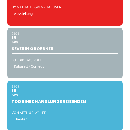
BY NATHALIE GRENZHAEUSER
:
Ausstellung
2026
15
AUG
SEVERIN GROEBNER
ICH BIN DAS VOLK
:
Kabarett / Comedy
2026
15
AUG
TOD EINES HANDLUNGSREISENDEN
VON ARTHUR MILLER
:
Theater