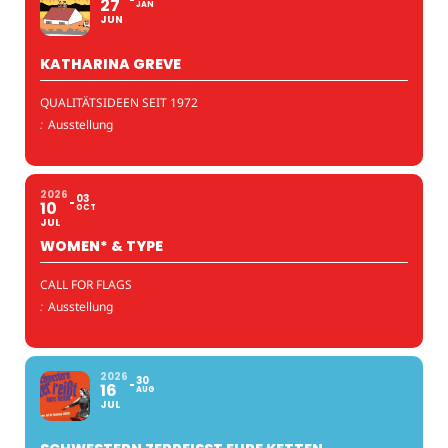
27
JAN
JUN
KATHARINA GREVE
QUALITÄTSIDEEN SEIT 1972
:
Ausstellung
2026
03
10
OCT
JUL
WOMEN* & TYPE
CALL FOR FLAGS
:
Ausstellung
2026
30
16
AUG
JUL