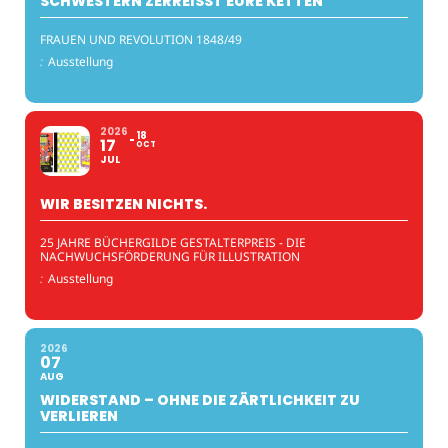
SCHWESTERN ZERREISST EURE KETTEN
FRAUEN UND REVOLUTION 1848/49
:
Ausstellung
2026
18
17
OCT
JUL
WIR BESITZEN NICHTS.
25 JAHRE BÜCHERGILDE GESTALTERPREIS - DIE
NACHWUCHSFÖRDERUNG FÜR ILLUSTRATION
:
Ausstellung
2026
07
AUG
WIDERSTAND – OHNE DIE ZÄRTLICHKEIT ZU
VERLIEREN