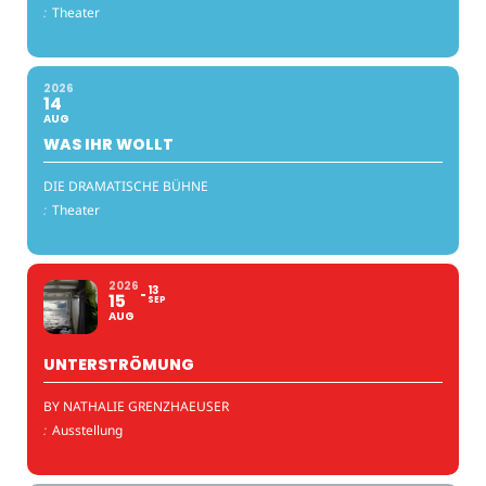
:
Theater
2026
14
AUG
WAS IHR WOLLT
DIE DRAMATISCHE BÜHNE
:
Theater
2026
13
15
SEP
AUG
UNTERSTRÖMUNG
BY NATHALIE GRENZHAEUSER
:
Ausstellung