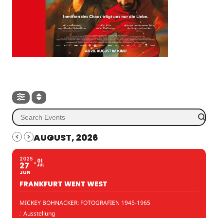
AUGUST, 2026
2025
01
27
JUL
JUN
FRANKFURT WENT WEST
MICKEY BOHNACKER: FOTOGRAFIEN 1945-1965
:
Ausstellung