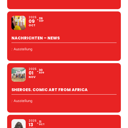
2025
06
09
SEP
OCT
NACHRICHTEN – NEWS
:
Ausstellung
2025
30
01
AUG
NOV
SHEROES. COMIC ART FROM AFRICA
:
Ausstellung
2025
11
13
OCT