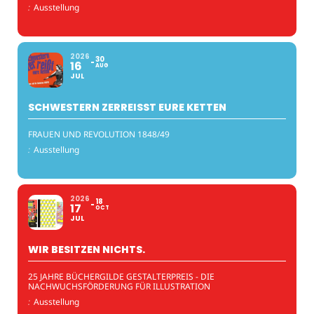
:
Ausstellung
2026
30
16
AUG
JUL
SCHWESTERN ZERREISST EURE KETTEN
FRAUEN UND REVOLUTION 1848/49
:
Ausstellung
2026
18
17
OCT
JUL
WIR BESITZEN NICHTS.
25 JAHRE BÜCHERGILDE GESTALTERPREIS - DIE
NACHWUCHSFÖRDERUNG FÜR ILLUSTRATION
:
Ausstellung