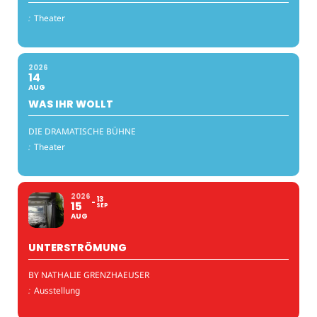
:
Theater
2026
14
AUG
WAS IHR WOLLT
DIE DRAMATISCHE BÜHNE
:
Theater
2026
13
15
SEP
AUG
UNTERSTRÖMUNG
BY NATHALIE GRENZHAEUSER
:
Ausstellung