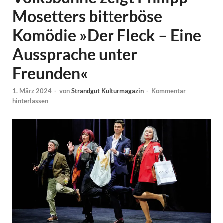
Mosetters bitterböse
Komödie »Der Fleck – Eine
Aussprache unter
Freunden«
1. März 2024
-
von
Strandgut Kulturmagazin
-
Kommentar
hinterlassen