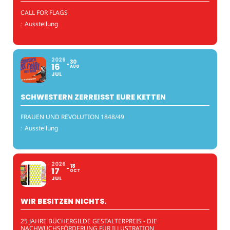
CALL FOR FLAGS
:
Ausstellung
2026
30
16
AUG
JUL
SCHWESTERN ZERREISST EURE KETTEN
FRAUEN UND REVOLUTION 1848/49
:
Ausstellung
2026
18
17
OCT
JUL
WIR BESITZEN NICHTS.
25 JAHRE BÜCHERGILDE GESTALTERPREIS - DIE
NACHWUCHSFÖRDERUNG FÜR ILLUSTRATION