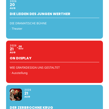
2026
20
AUG
DIE LEIDEN DES JUNGEN WERTHER
DIE DRAMATISCHE BÜHNE
:
Theater
2026
08
21
NOV
AUG
ON DISPLAY
WIE GRAFIKDESIGN UNS GESTALTET
:
Ausstellung
2026
21
AUG
DER ZERBROCHNE KRUG