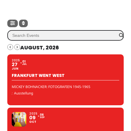
AUGUST, 2026
2025
01
27
JUL
JUN
FRANKFURT WENT WEST
MICKEY BOHNACKER: FOTOGRAFIEN 1945-1965
:
Ausstellung
2025
06
09
SEP
OCT