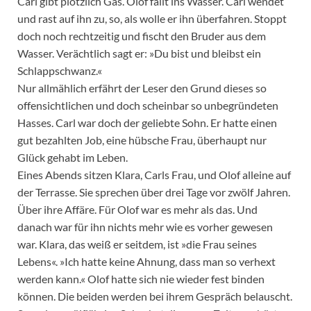
Carl gibt plötzlich Gas. Olof fällt ins Wasser. Carl wendet
und rast auf ihn zu, so, als wolle er ihn überfahren. Stoppt
doch noch rechtzeitig und fischt den Bruder aus dem
Wasser. Verächtlich sagt er: »Du bist und bleibst ein
Schlappschwanz.«
Nur allmählich erfährt der Leser den Grund dieses so
offensichtlichen und doch scheinbar so unbegründeten
Hasses. Carl war doch der geliebte Sohn. Er hatte einen
gut bezahlten Job, eine hübsche Frau, überhaupt nur
Glück gehabt im Leben.
Eines Abends sitzen Klara, Carls Frau, und Olof alleine auf
der Terrasse. Sie sprechen über drei Tage vor zwölf Jahren.
Über ihre Affäre. Für Olof war es mehr als das. Und
danach war für ihn nichts mehr wie es vorher gewesen
war. Klara, das weiß er seitdem, ist »die Frau seines
Lebens«. »Ich hatte keine Ahnung, dass man so verhext
werden kann.« Olof hatte sich nie wieder fest binden
können. Die beiden werden bei ihrem Gespräch belauscht.