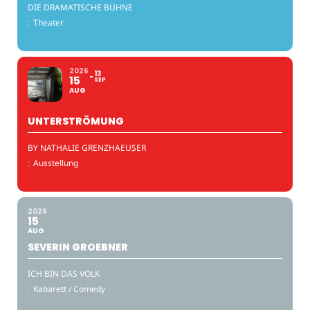
DIE DRAMATISCHE BÜHNE
:
Theater
2026
13
15
SEP
AUG
UNTERSTRÖMUNG
BY NATHALIE GRENZHAEUSER
:
Ausstellung
2026
15
AUG
SEVERIN GROEBNER
ICH BIN DAS VOLK
:
Kabarett / Comedy