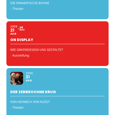
DIE DRAMATISCHE BÜHNE
:
Theater
2026
08
21
NOV
AUG
ON DISPLAY
WIE GRAFIKDESIGN UNS GESTALTET
:
Ausstellung
2026
21
AUG
DER ZERBROCHNE KRUG
VON HEINRICH VON KLEIST
:
Theater