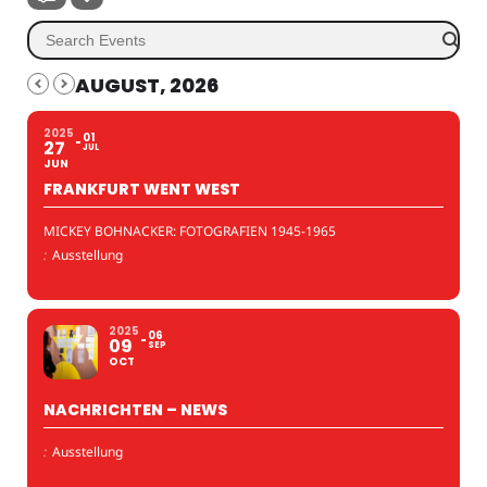
AUGUST, 2026
2025
01
27
JUL
JUN
FRANKFURT WENT WEST
MICKEY BOHNACKER: FOTOGRAFIEN 1945-1965
:
Ausstellung
2025
06
09
SEP
OCT
NACHRICHTEN – NEWS
:
Ausstellung