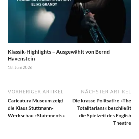
Klassik-Highlights – Ausgewählt von Bernd
Havenstein
18. Juni 2026
VORHERIGER ARTIKEL
NÄCHSTER ARTIKEL
Caricatura Museum zeigt
Die krasse Politsatire »The
die Klaus Stuttmann-
Totalitarians« beschließt
Werkschau »Statements«
die Spielzeit des English
Theatre