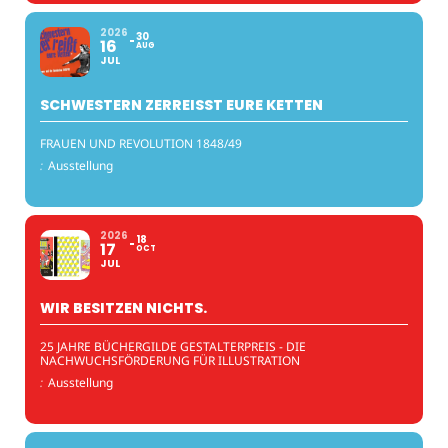
2026
30
16
AUG
JUL
SCHWESTERN ZERREISST EURE KETTEN
FRAUEN UND REVOLUTION 1848/49
:
Ausstellung
2026
18
17
OCT
JUL
WIR BESITZEN NICHTS.
25 JAHRE BÜCHERGILDE GESTALTERPREIS - DIE
NACHWUCHSFÖRDERUNG FÜR ILLUSTRATION
:
Ausstellung