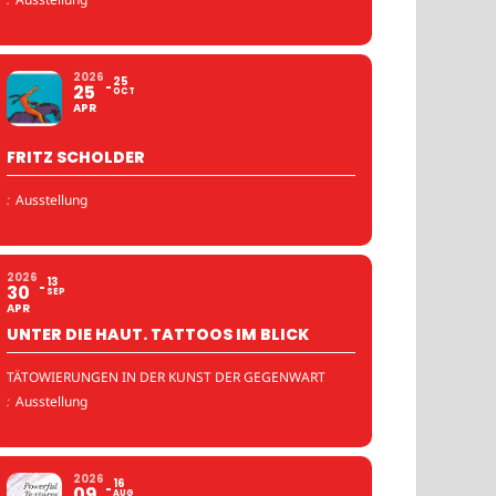
2026
25
25
OCT
APR
FRITZ SCHOLDER
:
Ausstellung
2026
13
30
SEP
APR
UNTER DIE HAUT. TATTOOS IM BLICK
TÄTOWIERUNGEN IN DER KUNST DER GEGENWART
:
Ausstellung
2026
16
09
AUG