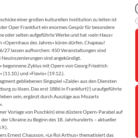
chicke einer großen kulturellen Institution zu leiten ist
 der Oper Frankfurt ein enormes Gespür für besondere
ne oder selten aufgeführte Werke und hat »sein Haus«
um »Opernhaus des Jahres« küren dürfen. Chapeau!
6/27 lassen aufhorchen: 450 Veranstaltungen sind
8 Neuinszenierungen sind angekündigt.
e« begonnene Zyklus mit Opern von Georg Friedrich
(11.10.) und »Flavio« (19.12.).
ragment gebliebenen Singspiel »Zaide« aus den Diensten
zburg zu lösen. Das erst 1886 in Frankfurt(!) uraufgeführte
leben sein, ergänzt durch Auszüge aus Mozarts
«.
ner Vorlage von Puschkin) eine düstere Opern-Parabel auf
 der Ukraine zu Beginn des 18. Jahrhunderts – aktueller
9.).
ers Ernest Chausson, »Le Roi Arthus« thematisiert das