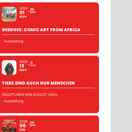
2025
30
01
AUG
NOV
SHEROES. COMIC ART FROM AFRICA
:
Ausstellung
2025
11
13
OCT
NOV
TIERE SIND AUCH NUR MENSCHEN
SKULPTUREN VON AUGUST GAUL
:
Ausstellung
2026
09
06
AUG
FEB