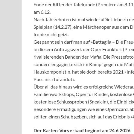
Ende der Ritter der Tafelrunde (Premiere am 8.11.
am 6.12.
Nach Jahrzehnten ist mal wieder »Die Liebe zu d
Spielplan (14.2.27), eine Märchenoper aus dem D
Ironie nicht geizt.
Gespannt sein darf man auf »Battaglia – Die Frau
in diesem Auftragswerk der Oper Frankfurt (Prem
rivalisierenden Banden der Mafia. Die Pressefotog
sondern engagierte sich im Kampf gegen die Mafia.
Hauskomponistin, hat sie doch bereits 2021 »Inf
Puccinis »Turandot«.
Über all das hinaus wird es erfolgreiche Wiedera
Familienworkshops, Oper für Kinder, kostenlose
kostenlose Schlussproben (Sneak in), die Einblic
Besondere Ermäßigungen wie eine Operncard, ab
sollten einen Schub geben, sich auf das Erlebnis
Der Karten-Vorverkauf beginnt am 24.6.2026.