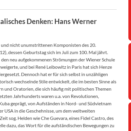
kalisches Denken: Hans Werner
n und nicht unumstrittenen Komponisten des 20.
, dessen Geburtstag sich im Juli zum 100. Mal jährt.
ch den neu aufgekommenen Strömungen der Wiener Schule
eigerte, und bei René Leibowitz in Paris hat sich Henze
gesetzt. Dennoch hat er für sich selbst in unzähligen
isch wechselnde Stile entwickelt, die im besten Sinne als
n und Oratorien, die sich häufig mit politischen Themen
letzten Jahrhunderts waren u.a. von Revolutionen,
n Kuba geprägt, von Aufständen in Nord- und Südvietnam
er USA in die Geschehnisse, um dem weltweiten
eit sog. Helden wie Che Guevara, eines Fidel Castro, des
uelle dazu, das Wort für die aufständischen Bewegungen zu