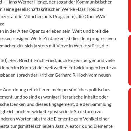
nd – Hans Werner Henze, der sogar der Kommunistischen
en seine gesellschaftskritischen Werke »Das Floß der
onzertant in München aufs Programm), die Oper »Wir
us:
n in der Alten Oper zu erleben sein. Weit und breit die
dessen riesigem Werk. Zu danken ist dies dem progressiven
her, der sich ja stets mit Verve in Werke stürzt, die
h(!), Bert Brecht, Erich Fried, auch Enzensberger und viele
itionen im Kontext der weltweiten Entwicklungen heute zu
iesbaden sprach der Kritiker Gerhard R. Koch vom neuen
 Anordnung reflektieren mein persönliches politisches
ent, und so sind es weniger literarische Inhalte oder
itische Denken und dieses Engagement, die der Sammlung
te ich hochentwickelte postserielle Strukturen zu
 anderen Worten: abstrakte Elemente zum Vehikel einer
estaltungsmittel schließen Jazz, Aleatorik und Elemente