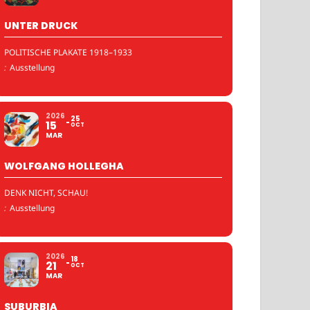
UNTER DRUCK
POLITISCHE PLAKATE 1918–1933
:
Ausstellung
2026
25
15
OCT
MAR
WOLFGANG HOLLEGHA
DENK NICHT, SCHAU!
:
Ausstellung
2026
18
21
OCT
MAR
SUBURBIA