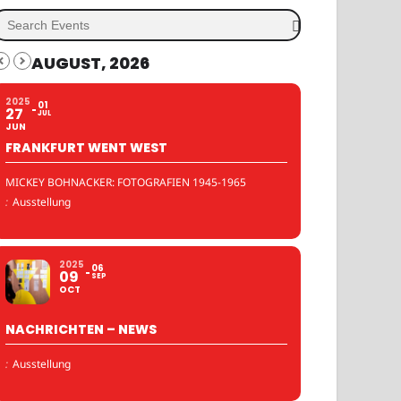
AUGUST, 2026
2025
01
27
JUL
JUN
FRANKFURT WENT WEST
MICKEY BOHNACKER: FOTOGRAFIEN 1945-1965
:
Ausstellung
2025
06
09
SEP
OCT
NACHRICHTEN – NEWS
:
Ausstellung