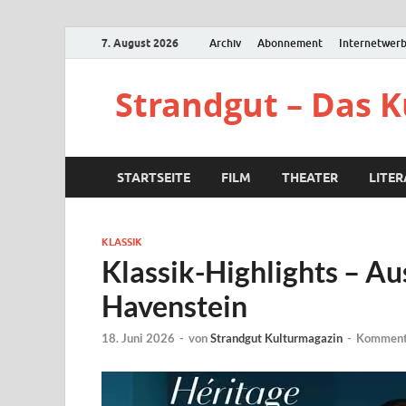
7. August 2026
Archiv
Abonnement
Internetwer
Strandgut – Das 
STARTSEITE
FILM
THEATER
LITE
KLASSIK
Klassik-Highlights – A
Havenstein
18. Juni 2026
-
von
Strandgut Kulturmagazin
-
Kommenta