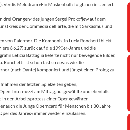
). Verdis Melodram »Ein Maskenball« folgt, neu inszeniert,
en drei Orangen« des jungen Sergei Prokofjew auf dem
unstkreis der Commedia dell´arte, die mit Sarkasmus und
en von Palermo«. Die Komponistin Lucia Ronchetti blickt
iere 6.6.27) zurück auf die 1990er-Jahre und die
rafin Letizia Battaglia lieferte nicht nur bewegende Bilder,
 Ronchetti ist schon fast so etwas wie die
erno« (nach Dante) komponiert und jüngst einen Prolog zu
ufnahmen der letzten Spielzeiten geben,
 Open-Intermezzi am Mittag, ausgewählte und ebenfalls
ke in den Arbeitsprozess einer Oper gewähren.
er auch die Junge Operncard für Menschen bis 30 Jahre
 »Oper des Jahres« immer wieder einzulassen.