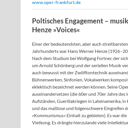
www.oper-frankfurt.de
Poltisches Engagement – musi
Henze »Voices«
Einer der bedeutendsten, aber auch streitbarste
Jahrhunderts war Hans Werner Henze (1926–2012)
Nach dem Studium bei Wolfgang Fortner, der si
um Arnold Schönberg und der seriellen Musik verw
auch bewusst mit der Zwölftontechnik auseinander
Bühnenwerken, Sinfonien, Vokalwerken kompositor
eklektisch bezeichnet werden können. Seine Oper
auseinandersetzen (die 60er und 70er Jahre des 
Aufständen, Guerillakriegen in Lateinamerika, i
und das maßlose und folgenschwere Eingreifen d
»Kommunismus« Einhalt zu gebieten). Es war die Z
Vietkong. Es drängte hierzulande viele Intellekt