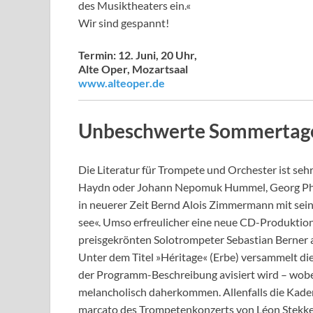
des Musiktheaters ein.«
Wir sind gespannt!
Termin: 12. Juni, 20 Uhr,
Alte Oper, Mozartsaal
www.alteoper.de
Unbeschwerte Sommertage
Die Literatur für Trompete und Orchester ist seh
Haydn oder Johann Nepomuk Hummel, Georg Phili
in neuerer Zeit Bernd Alois Zimmermann mit sei
see«. Umso erfreulicher eine neue CD-Produktion
preisgekrönten Solotrompeter Sebastian Berner al
Unter dem Titel »Héritage« (Erbe) versammelt di
der Programm-Beschreibung avisiert wird – wob
melancholisch daherkommen. Allenfalls die Kade
marcato des Trompetenkonzerts von Léon Stekke ve