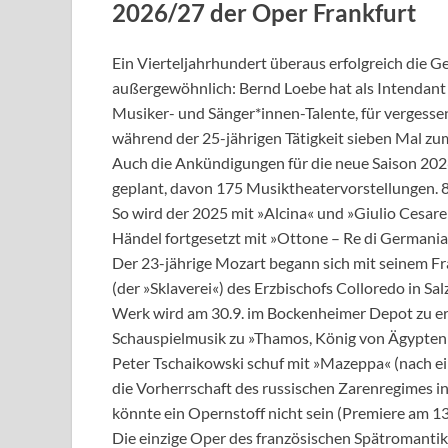
2026/27 der Oper Frankfurt
Ein Vierteljahrhundert überaus erfolgreich die Ges
außergewöhnlich: Bernd Loebe hat als Intendant
Musiker- und Sänger*innen-Talente, für vergesse
während der 25-jährigen Tätigkeit sieben Mal z
Auch die Ankündigungen für die neue Saison 202
geplant, davon 175 Musiktheatervorstellungen. 
So wird der 2025 mit »Alcina« und »Giulio Cesar
Händel fortgesetzt mit »Ottone – Re di Germania« 
Der 23-jährige Mozart begann sich mit seinem F
(der »Sklaverei«) des Erzbischofs Colloredo in Sal
Werk wird am 30.9. im Bockenheimer Depot zu er
Schauspielmusik zu »Thamos, König von Ägypten
Peter Tschaikowski schuf mit »Mazeppa« (nach ei
die Vorherrschaft des russischen Zarenregimes in
könnte ein Opernstoff nicht sein (Premiere am 13.
Die einzige Oper des französischen Spätromantik