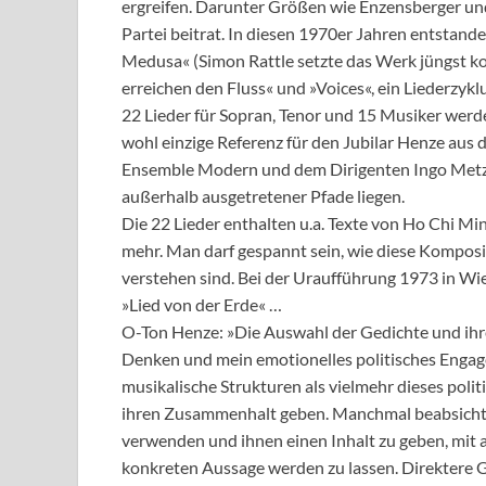
ergreifen. Darunter Größen wie Enzensberger u
Partei beitrat. In diesen 1970er Jahren entstand
Medusa« (Simon Rattle setzte das Werk jüngst k
erreichen den Fluss« und »Voices«, ein Liederzykl
22 Lieder für Sopran, Tenor und 15 Musiker werde
wohl einzige Referenz für den Jubilar Henze aus 
Ensemble Modern und dem Dirigenten Ingo Metzmac
außerhalb ausgetretener Pfade liegen.
Die 22 Lieder enthalten u.a. Texte von Ho Chi Min
mehr. Man darf gespannt sein, wie diese Kompos
verstehen sind. Bei der Uraufführung 1973 in W
»Lied von der Erde« …
O-Ton Henze: »Die Auswahl der Gedichte und ihre
Denken und mein emotionelles politisches Engagem
musikalische Strukturen als vielmehr dieses pol
ihren Zusammenhalt geben. Manchmal beabsichtig
verwenden und ihnen einen Inhalt zu geben, mit
konkreten Aussage werden zu lassen. Direktere G