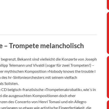
 – Trompete melancholisch
r begrenzt. Bekannt sind vielleicht die Konzerte von Joseph
pp Telemann und Vivaldi (sogar für zwei Trompeten!) –
ner mythischen Komposition »Nobody knows the trouble I
 des hr-Sinfonieorchesters mit seinem vielfach
s Solisten.
e CD belgisch-französische »Trompetenakrobatik«, wie´s in
ei die ausgesuchten Kompositionen doch eher
nzen des Concerto von Henri Tomasi und ein Allegro
rlangen so etwas wie artistische Fingerfertigkeit, die