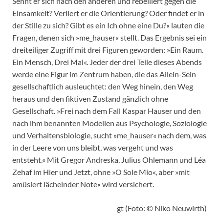
Sehnt er sich nach den anderen und rebelliert gegen die
Einsamkeit? Verliert er die Orientierung? Oder findet er in
der Stille zu sich? Gibt es ein Ich ohne eine Du?« lauten die
Fragen, denen sich »me_hauser« stellt. Das Ergebnis sei ein
dreiteiliger Zugriff mit drei Figuren geworden: »Ein Raum.
Ein Mensch, Drei Mal«. Jeder der drei Teile dieses Abends
werde eine Figur im Zentrum haben, die das Allein-Sein
gesellschaftlich ausleuchtet: den Weg hinein, den Weg
heraus und den fiktiven Zustand gänzlich ohne
Gesellschaft. »Frei nach dem Fall Kaspar Hauser und den
nach ihm benannten Modellen aus Psychologie, Soziologie
und Verhaltensbiologie, sucht »me_hauser« nach dem, was
in der Leere von uns bleibt, was vergeht und was
entsteht.« Mit Gregor Andreska, Julius Ohlemann und Léa
Zehaf im Hier und Jetzt, ohne »O Sole Mio«, aber »mit
amüsiert lächelnder Note« wird versichert.
gt (Foto: © Niko Neuwirth)