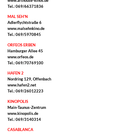
www.arthouse-kinos.de
Tel.: 069/66371836
MAL SEH'N
Adlerflychtstraße 6
www.malsehnkino.de
Tel.: 069/5970845
ORFEOS ERBEN
Hamburger Allee 45
www.orfeos.de
Tel.: 069/70769100
HAFEN 2
Nordring 129, Offenbach
www.hafen2.net
Tel.: 069/26012223
KINOPOLIS
Main-Taunus-Zentrum
www.kinopolis.de
Tel.: 069/3140314
CASABLANCA