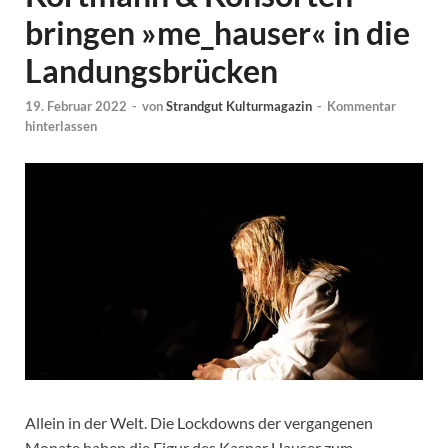
bringen »me_hauser« in die
Landungsbrücken
19. Februar 2022
-
von
Strandgut Kulturmagazin
-
Kommentar
hinterlassen
Allein in der Welt. Die Lockdowns der vergangenen
Monate haben die Figur des Kaspar Hauser zum