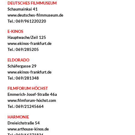
DEUTSCHES FILMMUSEUM
Schaumainkai 41
www.deutsches-filmmuseum.de
Tel.: 069/961220220
E-KINOS
Hauptwache/Zeil 125
www.ekinos-frankfurt.de
Tel.: 069/285205
ELDORADO
Schäfergasse 29
www.ekinos-frankfurt.de
Tel.: 069/281348
FILMFORUM HÖCHST
Emmerich-Josef-Straße 46a
www.filmforum-höchst.com
Tel.: 069/21245664
HARMONIE
Dreieichstraße 54
www.arthouse-kinos.de
Tel.: 069/66371836