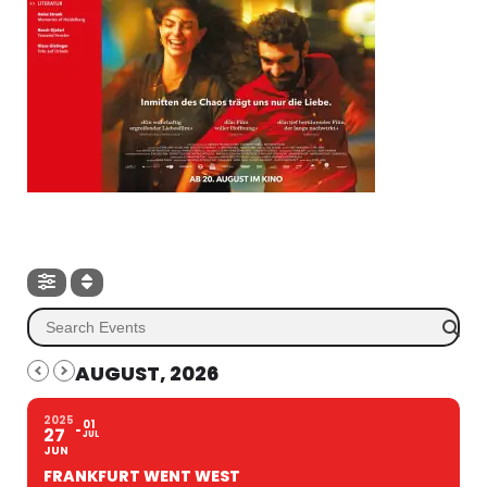
AUGUST, 2026
2025
01
27
JUL
JUN
FRANKFURT WENT WEST