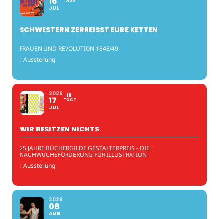
16
AUG
JUL
SCHWESTERN ZERREISST EURE KETTEN
FRAUEN UND REVOLUTION 1848/49
:
Ausstellung
2026
18
17
OCT
JUL
WIR BESITZEN NICHTS.
25 JAHRE BÜCHERGILDE GESTALTERPREIS - DIE
NACHWUCHSFÖRDERUNG FÜR ILLUSTRATION
:
Ausstellung
2026
08
AUG