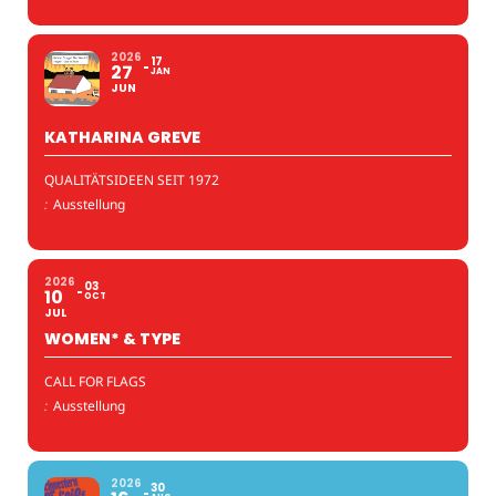
2026
17
27
JAN
JUN
KATHARINA GREVE
QUALITÄTSIDEEN SEIT 1972
:
Ausstellung
2026
03
10
OCT
JUL
WOMEN* & TYPE
CALL FOR FLAGS
:
Ausstellung
2026
30