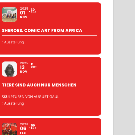
2025
30
01
AUG
NOV
SHEROES. COMIC ART FROM AFRICA
:
Ausstellung
2025
11
13
OCT
NOV
TIERE SIND AUCH NUR MENSCHEN
SKULPTUREN VON AUGUST GAUL
:
Ausstellung
2026
09
06
AUG
FEB