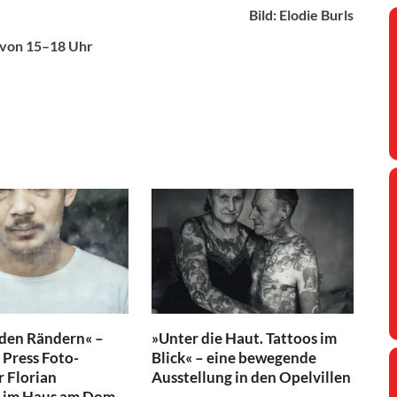
Bild: Elodie Burls
s von 15–18 Uhr
 den Rändern« –
»Unter die Haut. Tattoos im
Press Foto-
Blick« – eine bewegende
r Florian
Ausstellung in den Opelvillen
 im Haus am Dom