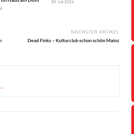
20. Juli 2026
26
NÄCHSTER ARTIKEL
m
Dead Finks – Kulturclub schon schön Mainz
 →