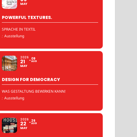
MAY
POWERFUL TEXTURES.
SPRACHE IN TEXTIL
:
Ausstellung
2026
09
21
AUG
MAY
DESIGN FOR DEMOCRACY
WAS GESTALTUNG BEWIRKEN KANN!
:
Ausstellung
2026
26
22
AUG
MAY