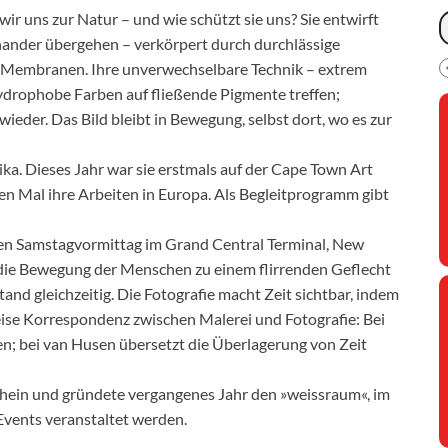
wir uns zur Natur – und wie schützt sie uns? Sie entwirft
ander übergehen – verkörpert durch durchlässige
ile Membranen. Ihre unverwechselbare Technik – extrem
ydrophobe Farben auf fließende Pigmente treffen;
 wieder. Das Bild bleibt in Bewegung, selbst dort, wo es zur
ika. Dieses Jahr war sie erstmals auf der Cape Town Art
en Mal ihre Arbeiten in Europa. Als Begleitprogramm gibt
ten Samstagvormittag im Grand Central Terminal, New
 die Bewegung der Menschen zu einem flirrenden Geflecht
d gleichzeitig. Die Fotografie macht Zeit sichtbar, indem
e leise Korrespondenz zwischen Malerei und Fotografie: Bei
en; bei van Husen übersetzt die Überlagerung von Zeit
 Rhein und gründete vergangenes Jahr den »weissraum«, im
vents veranstaltet werden.