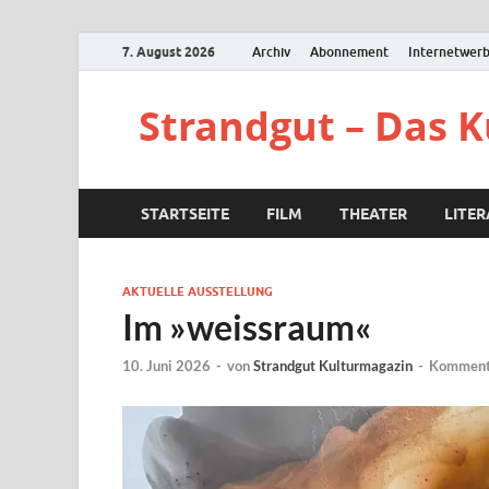
7. August 2026
Archiv
Abonnement
Internetwer
Strandgut – Das 
STARTSEITE
FILM
THEATER
LITE
AKTUELLE AUSSTELLUNG
Im »weissraum«
10. Juni 2026
-
von
Strandgut Kulturmagazin
-
Kommenta