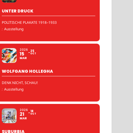
UNTER DRUCK
POLITISCHE PLAKATE 1918–1933
:
Ausstellung
2026
25
15
OCT
MAR
WOLFGANG HOLLEGHA
DENK NICHT, SCHAU!
:
Ausstellung
2026
18
21
OCT
MAR
SUBURBIA