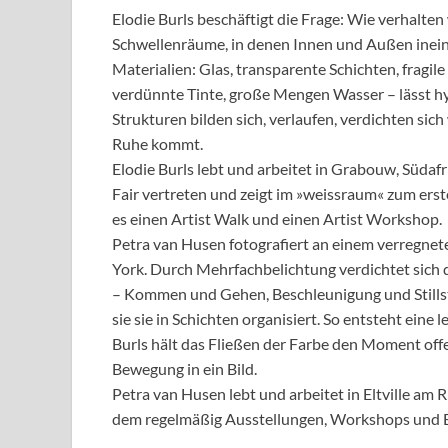
Elodie Burls beschäftigt die Frage: Wie verhalten 
Schwellenräume, in denen Innen und Außen inein
Materialien: Glas, transparente Schichten, frag
verdünnte Tinte, große Mengen Wasser – lässt h
Strukturen bilden sich, verlaufen, verdichten sich
Ruhe kommt.
Elodie Burls lebt und arbeitet in Grabouw, Südafr
Fair vertreten und zeigt im »weissraum« zum erst
es einen Artist Walk und einen Artist Workshop.
Petra van Husen fotografiert an einem verregne
York. Durch Mehrfachbelichtung verdichtet sich
– Kommen und Gehen, Beschleunigung und Stillstan
sie sie in Schichten organisiert. So entsteht ein
Burls hält das Fließen der Farbe den Moment off
Bewegung in ein Bild.
Petra van Husen lebt und arbeitet in Eltville am
dem regelmäßig Ausstellungen, Workshops und E