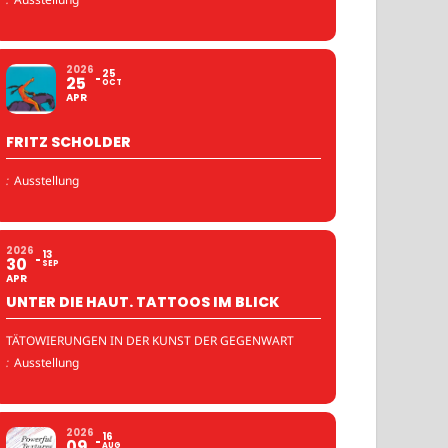
2026
25
25
OCT
APR
FRITZ SCHOLDER
:
Ausstellung
2026
13
30
SEP
APR
UNTER DIE HAUT. TATTOOS IM BLICK
TÄTOWIERUNGEN IN DER KUNST DER GEGENWART
:
Ausstellung
2026
16
09
AUG