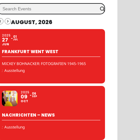
AUGUST, 2026
2025
01
27
JUL
JUN
FRANKFURT WENT WEST
MICKEY BOHNACKER: FOTOGRAFIEN 1945-1965
:
Ausstellung
2025
06
09
SEP
OCT
NACHRICHTEN – NEWS
:
Ausstellung