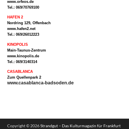
www.orfeos.de
Tel.: 069/70769100
HAFEN 2
Nordring 129, Offenbach
www.hafen2.net
Tel.: 069/26012223
KINOPOLIS
Main-Taunus-Zentrum
www.kinopolis.de
Tel.: 069/3140314
CASABLANCA
Zum Quellenpark 2
www.casablanca-badsoden.de
Copyright © 2026
Strandgut – Das Kulturmagazin für Frankfurt