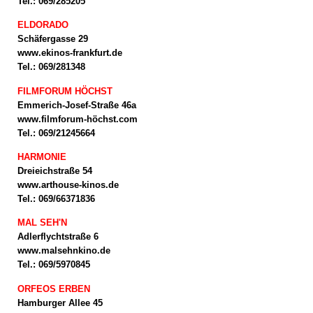
Tel.: 069/285205
ELDORADO
Schäfergasse 29
www.ekinos-frankfurt.de
Tel.: 069/281348
FILMFORUM HÖCHST
Emmerich-Josef-Straße 46a
www.filmforum-höchst.com
Tel.: 069/21245664
HARMONIE
Dreieichstraße 54
www.arthouse-kinos.de
Tel.: 069/66371836
MAL SEH'N
Adlerflychtstraße 6
www.malsehnkino.de
Tel.: 069/5970845
ORFEOS ERBEN
Hamburger Allee 45