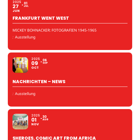
2025
01
27
JUL
JUN
FRANKFURT WENT WEST
MICKEY BOHNACKER: FOTOGRAFIEN 1945-1965
:
Ausstellung
2025
06
09
SEP
OCT
NACHRICHTEN – NEWS
:
Ausstellung
2025
30
01
AUG
NOV
SHEROES. COMIC ART FROM AFRICA