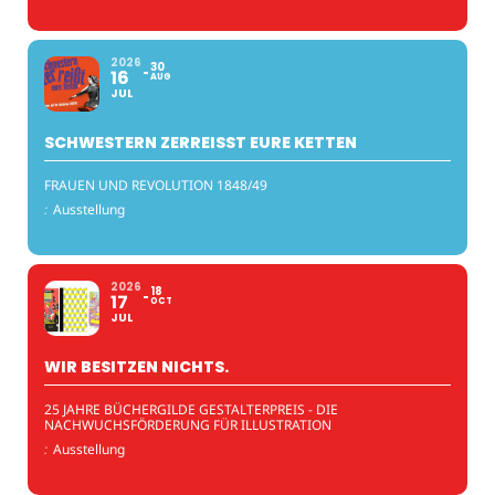
2026
30
16
AUG
JUL
SCHWESTERN ZERREISST EURE KETTEN
FRAUEN UND REVOLUTION 1848/49
:
Ausstellung
2026
18
17
OCT
JUL
WIR BESITZEN NICHTS.
25 JAHRE BÜCHERGILDE GESTALTERPREIS - DIE
NACHWUCHSFÖRDERUNG FÜR ILLUSTRATION
:
Ausstellung