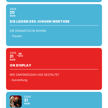
2026
20
AUG
DIE LEIDEN DES JUNGEN WERTHER
DIE DRAMATISCHE BÜHNE
:
Theater
2026
08
21
NOV
AUG
ON DISPLAY
WIE GRAFIKDESIGN UNS GESTALTET
:
Ausstellung
2026
21
AUG