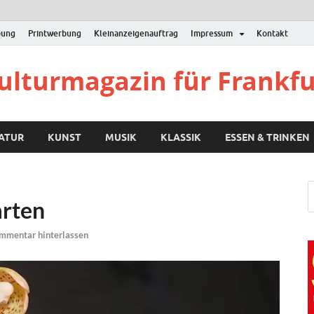
bung
Printwerbung
Kleinanzeigenauftrag
Impressum
Kontakt
Kulturmagazin für Frankf
RATUR
KUNST
MUSIK
KLASSIK
ESSEN & TRINKEN
rten
mmentar hinterlassen