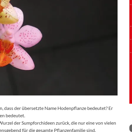
n, dass der übersetzte Name Hodenpflanze bedeutet? Er
en bedeutet.
Wurzel der Sumpforchideen zurück, die nur eine von vielen
nsgebend für die gesamte Pflanzenfamilie sind.