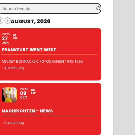
AUGUST, 2026
2025
01
27
JUL
JUN
FRANKFURT WENT WEST
MICKEY BOHNACKER: FOTOGRAFIEN 1945-1965
:
Ausstellung
2025
06
09
SEP
OCT
NACHRICHTEN – NEWS
:
Ausstellung