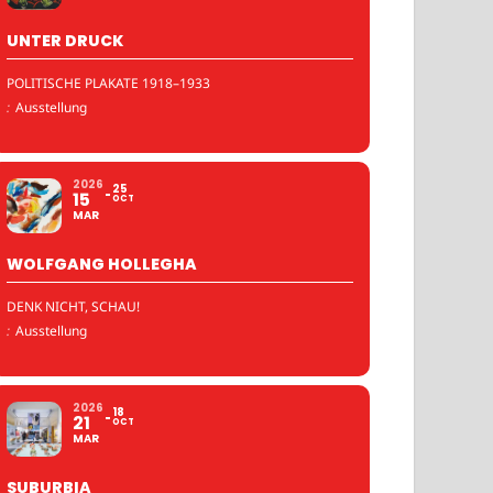
UNTER DRUCK
POLITISCHE PLAKATE 1918–1933
:
Ausstellung
2026
25
15
OCT
MAR
WOLFGANG HOLLEGHA
DENK NICHT, SCHAU!
:
Ausstellung
2026
18
21
OCT
MAR
SUBURBIA