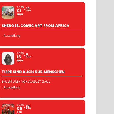
2025
30
01
AUG
NOV
SHEROES. COMIC ART FROM AFRICA
:
Ausstellung
2025
11
13
OCT
NOV
TIERE SIND AUCH NUR MENSCHEN
SKULPTUREN VON AUGUST GAUL
:
Ausstellung
2026
09
06
AUG
FEB