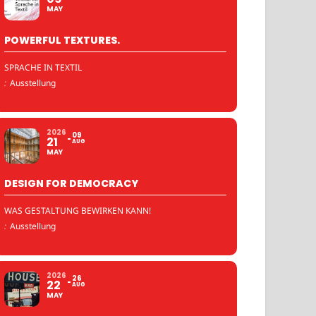
MAY
POWERFUL TEXTURES.
SPRACHE IN TEXTIL
:
Ausstellung
2026
09
21
AUG
MAY
DESIGN FOR DEMOCRACY
WAS GESTALTUNG BEWIRKEN KANN!
:
Ausstellung
2026
26
22
AUG
MAY