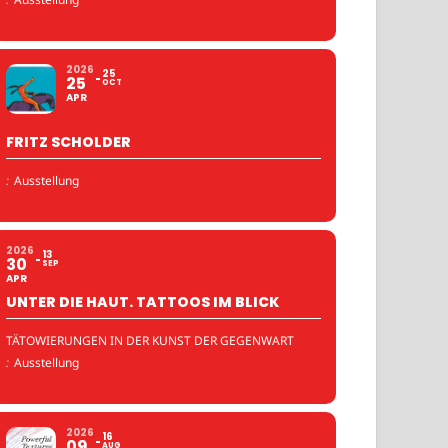
2026
25
25
OCT
APR
FRITZ SCHOLDER
:
Ausstellung
2026
13
30
SEP
APR
UNTER DIE HAUT. TATTOOS IM BLICK
TÄTOWIERUNGEN IN DER KUNST DER GEGENWART
:
Ausstellung
2026
16
09
AUG