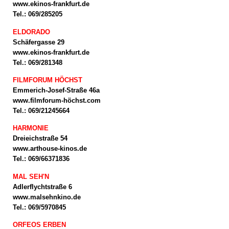
www.ekinos-frankfurt.de
Tel.: 069/285205
ELDORADO
Schäfergasse 29
www.ekinos-frankfurt.de
Tel.: 069/281348
FILMFORUM HÖCHST
Emmerich-Josef-Straße 46a
www.filmforum-höchst.com
Tel.: 069/21245664
HARMONIE
Dreieichstraße 54
www.arthouse-kinos.de
Tel.: 069/66371836
MAL SEH'N
Adlerflychtstraße 6
www.malsehnkino.de
Tel.: 069/5970845
ORFEOS ERBEN