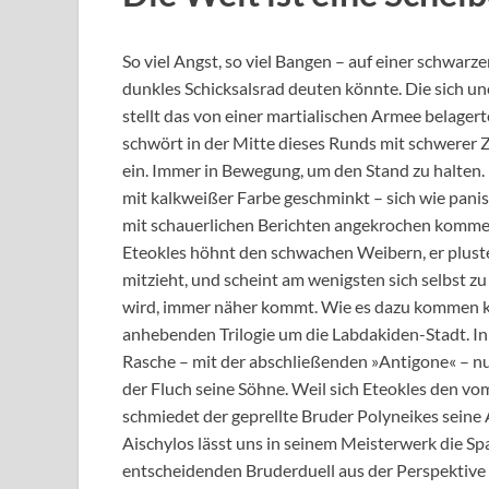
So viel Angst, so viel Bangen – auf einer schwarze
dunkles Schicksalsrad deuten könnte. Die sich 
stellt das von einer martialischen Armee belager
schwört in der Mitte dieses Runds mit schwerer Z
ein. Immer in Bewegung, um den Stand zu halten. 
mit kalkweißer Farbe geschminkt – sich wie pani
mit schauerlichen Berichten angekrochen kommen
Eteokles höhnt den schwachen Weibern, er pluster
mitzieht, und scheint am wenigsten sich selbst z
wird, immer näher kommt. Wie es dazu kommen ko
anhebenden Trilogie um die Labdakiden-Stadt. In 
Rasche – mit der abschließenden »Antigone« – nun
der Fluch seine Söhne. Weil sich Eteokles den vo
schmiedet der geprellte Bruder Polyneikes seine 
Aischylos lässt uns in seinem Meisterwerk die Sp
entscheidenden Bruderduell aus der Perspektive 