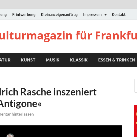
bung
Printwerbung
Kleinanzeigenauftrag
Impressum
Kontakt
Kulturmagazin für Frankf
RATUR
KUNST
MUSIK
KLASSIK
ESSEN & TRINKEN
lrich Rasche inszeniert
Antigone«
ntar hinterlassen