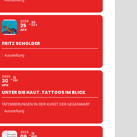
2026
25
25
OCT
APR
FRITZ SCHOLDER
:
Ausstellung
2026
13
30
SEP
APR
UNTER DIE HAUT. TATTOOS IM BLICK
TÄTOWIERUNGEN IN DER KUNST DER GEGENWART
:
Ausstellung
2026
16
09
AUG