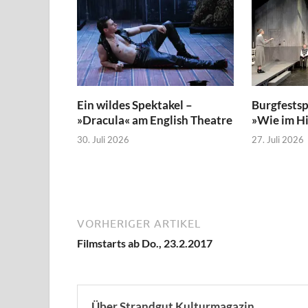
Ein wildes Spektakel –
Burgfestsp
»Dracula« am English Theatre
»Wie im H
30. Juli 2026
27. Juli 2026
VORHERIGER ARTIKEL
Filmstarts ab Do., 23.2.2017
Über Strandgut Kulturmagazin