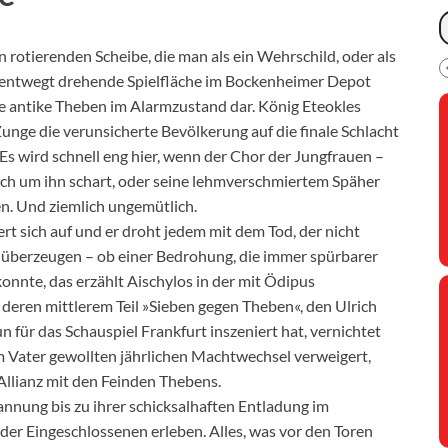
n rotierenden Scheibe, die man als ein Wehrschild, oder als
unentwegt drehende Spielfläche im Bockenheimer Depot
te antike Theben im Alarmzustand dar. König Eteokles
unge die verunsicherte Bevölkerung auf die finale Schlacht
Es wird schnell eng hier, wenn der Chor der Jungfrauen –
sch um ihn schart, oder seine lehmverschmiertem Späher
. Und ziemlich ungemütlich.
t sich auf und er droht jedem mit dem Tod, der nicht
u überzeugen – ob einer Bedrohung, die immer spürbarer
nnte, das erzählt Aischylos in der mit Ödipus
deren mittlerem Teil »Sieben gegen Theben«, den Ulrich
 für das Schauspiel Frankfurt inszeniert hat, vernichtet
m Vater gewollten jährlichen Machtwechsel verweigert,
Allianz mit den Feinden Thebens.
annung bis zu ihrer schicksalhaften Entladung im
der Eingeschlossenen erleben. Alles, was vor den Toren