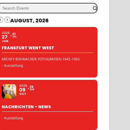
AUGUST, 2026
2025
01
27
JUL
JUN
FRANKFURT WENT WEST
MICKEY BOHNACKER: FOTOGRAFIEN 1945-1965
:
Ausstellung
2025
06
09
SEP
OCT
NACHRICHTEN – NEWS
:
Ausstellung