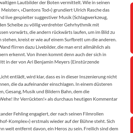
altigen Lautbilder der Boten vermittelt. Wie in seinen
 Meister«, »Dantons Tod«) grundiert Ulrich Rasche das
live gespielter suggestiver Musik (Schlagwerkzeug,
den Scheibe zu völlig verdrehter Gehrhythmik mit
sen vorwärts, die andern rückwärts laufen, um im Bild zu
 stehen, kreist er wie auf einem Surfbrett um die anderen.
d flirren dazu Livebilder, die man erst allmählich als
ern erkennt. Von ihnen kommt denn auch der sich in
tt in der von Ari Benjamin Meyers (Einstürzende
cht entlädt, wird klar, dass es in dieser Inszenierung nicht
nen, die da aufeinander einschlagen. In einem düsteren
en, Gesang, Musik und Bildern Bahn, dem die
 Wehe! Ihr Verrückten!« als durchaus heutigen Kommentar
xander Fehling engagiert, der nach seinen Filmrollen
hof-Komplex«) erstmals wieder auf der Bühne steht. Sich
n weit entfernt davon, ein Heros zu sein. Freilich sind dem