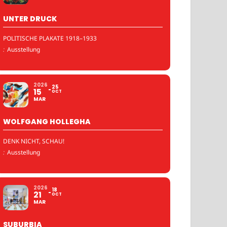
UNTER DRUCK
POLITISCHE PLAKATE 1918–1933
:
Ausstellung
2026
25
15
OCT
MAR
WOLFGANG HOLLEGHA
DENK NICHT, SCHAU!
:
Ausstellung
2026
18
21
OCT
MAR
SUBURBIA