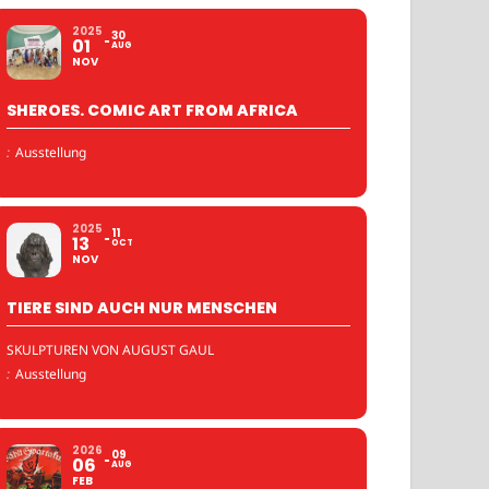
2025
30
01
AUG
NOV
SHEROES. COMIC ART FROM AFRICA
:
Ausstellung
2025
11
13
OCT
NOV
TIERE SIND AUCH NUR MENSCHEN
SKULPTUREN VON AUGUST GAUL
:
Ausstellung
2026
09
06
AUG
FEB