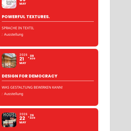
MAY
POWERFUL TEXTURES.
SPRACHE IN TEXTIL
:
Ausstellung
2026
09
21
AUG
MAY
DESIGN FOR DEMOCRACY
WAS GESTALTUNG BEWIRKEN KANN!
:
Ausstellung
2026
26
22
AUG
MAY