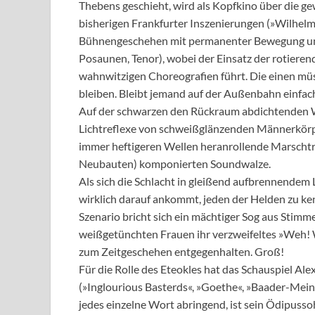
Thebens geschieht, wird als Kopfkino über die gew
bisherigen Frankfurter Inszenierungen (»Wilhelm
Bühnengeschehen mit permanenter Bewegung und 
Posaunen, Tenor), wobei der Einsatz der rotieren
wahnwitzigen Choreografien führt. Die einen müs
bleiben. Bleibt jemand auf der Außenbahn einfach
Auf der schwarzen den Rückraum abdichtenden Wan
Lichtreflexe von schweißglänzenden Männerkörp
immer heftigeren Wellen heranrollende Marschtri
Neubauten) komponierten Soundwalze.
Als sich die Schlacht in gleißend aufbrennendem Li
wirklich darauf ankommt, jeden der Helden zu ken
Szenario bricht sich ein mächtiger Sog aus Stimm
weißgetünchten Frauen ihr verzweifeltes »Weh!
zum Zeitgeschehen entgegenhalten. Groß!
Für die Rolle des Eteokles hat das Schauspiel Ale
(»Inglourious Basterds«, »Goethe«, »Baader-Mein
jedes einzelne Wort abringend, ist sein Ödipussoh