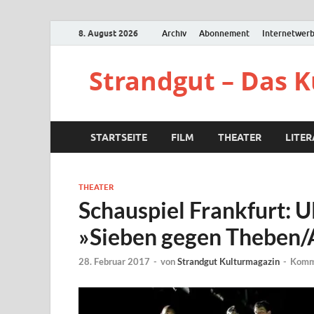
8. August 2026
Archiv
Abonnement
Internetwer
Strandgut – Das 
STARTSEITE
FILM
THEATER
LITE
THEATER
Schauspiel Frankfurt: U
»Sieben gegen Theben/
28. Februar 2017
-
von
Strandgut Kulturmagazin
-
Komme