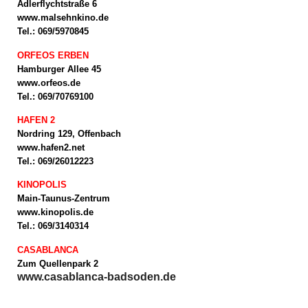
Adlerflychtstraße 6
www.malsehnkino.de
Tel.: 069/5970845
ORFEOS ERBEN
Hamburger Allee 45
www.orfeos.de
Tel.: 069/70769100
HAFEN 2
Nordring 129, Offenbach
www.hafen2.net
Tel.: 069/26012223
KINOPOLIS
Main-Taunus-Zentrum
www.kinopolis.de
Tel.: 069/3140314
CASABLANCA
Zum Quellenpark 2
www.casablanca-badsoden.de