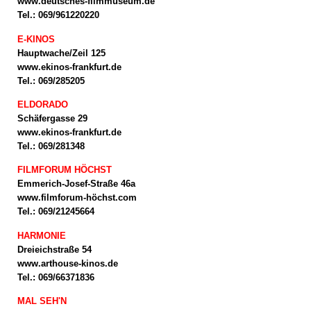
www.deutsches-filmmuseum.de
Tel.: 069/961220220
E-KINOS
Hauptwache/Zeil 125
www.ekinos-frankfurt.de
Tel.: 069/285205
ELDORADO
Schäfergasse 29
www.ekinos-frankfurt.de
Tel.: 069/281348
FILMFORUM HÖCHST
Emmerich-Josef-Straße 46a
www.filmforum-höchst.com
Tel.: 069/21245664
HARMONIE
Dreieichstraße 54
www.arthouse-kinos.de
Tel.: 069/66371836
MAL SEH'N