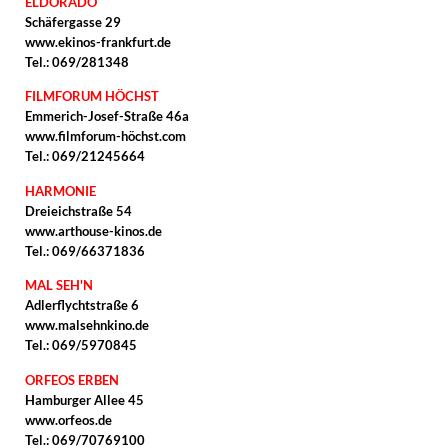
ELDORADO
Schäfergasse 29
www.ekinos-frankfurt.de
Tel.: 069/281348
FILMFORUM HÖCHST
Emmerich-Josef-Straße 46a
www.filmforum-höchst.com
Tel.: 069/21245664
HARMONIE
Dreieichstraße 54
www.arthouse-kinos.de
Tel.: 069/66371836
MAL SEH'N
Adlerflychtstraße 6
www.malsehnkino.de
Tel.: 069/5970845
ORFEOS ERBEN
Hamburger Allee 45
www.orfeos.de
Tel.: 069/70769100