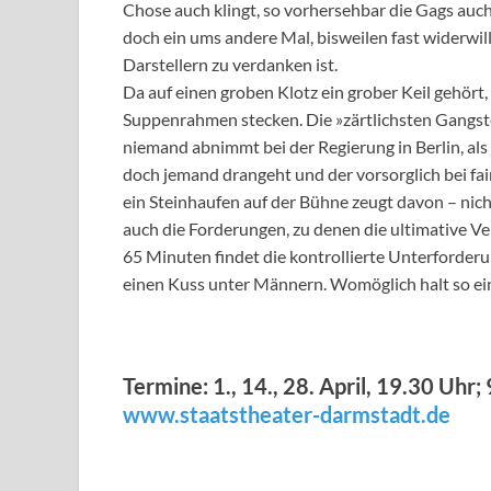
Chose auch klingt, so vorhersehbar die Gags auc
doch ein ums andere Mal, bisweilen fast widerwi
Darstellern zu verdanken ist.
Da auf einen groben Klotz ein grober Keil gehört, 
Suppenrahmen stecken. Die »zärtlichsten Gangste
niemand abnimmt bei der Regierung in Berlin, als
doch jemand drangeht und der vorsorglich bei fai
ein Steinhaufen auf der Bühne zeugt davon – nic
auch die Forderungen, zu denen die ultimative V
65 Minuten findet die kontrollierte Unterforderun
einen Kuss unter Männern. Womöglich halt so ein
Termine: 1., 14., 28. April, 19.30 Uhr; 
www.staatstheater-darmstadt.de