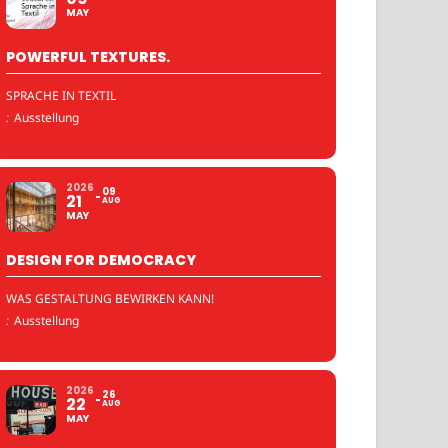
MAY
POWERFUL TEXTURES.
SPRACHE IN TEXTIL
:
Ausstellung
2026
09
21
AUG
MAY
DESIGN FOR DEMOCRACY
WAS GESTALTUNG BEWIRKEN KANN!
:
Ausstellung
2026
26
22
AUG
MAY