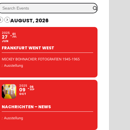
AUGUST, 2026
2025
01
27
JUL
JUN
FRANKFURT WENT WEST
MICKEY BOHNACKER: FOTOGRAFIEN 1945-1965
:
Ausstellung
2025
06
09
SEP
OCT
NACHRICHTEN – NEWS
:
Ausstellung