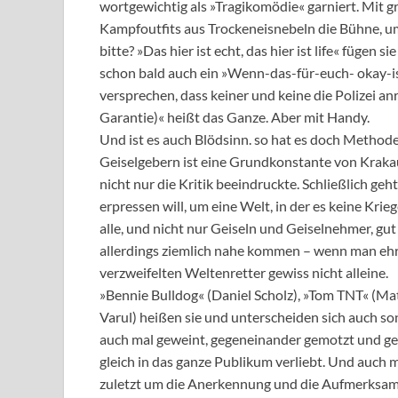
wortgewichtig als »Tragikomödie« garniert. Mit 
Kampfoutfits aus Trockeneisnebeln die Bühne, um
bitte? »Das hier ist echt, das hier ist life« füge
schon bald auch ein »Wenn-das-für-euch- okay-ist«
versprechen, dass keiner und keine die Polizei an
Garantie)« heißt das Ganze. Aber mit Handy.
Und ist es auch Blödsinn. so hat es doch Meth
Geiselgebern ist eine Grundkonstante von Krakau
nicht nur die Kritik beeindruckte. Schließlich geh
erpressen will, um eine Welt, in der es keine Krie
alle, und nicht nur Geiseln und Geiselnehmer, g
allerdings ziemlich nahe kommen – wenn man ehrlic
verzweifelten Weltenretter gewiss nicht alleine.
»Bennie Bulldog« (Daniel Scholz), »Tom TNT« (Ma
Varul) heißen sie und unterscheiden sich auch s
auch mal geweint, gegeneinander gemotzt und ge
gleich in das ganze Publikum verliebt. Und auch 
zuletzt um die Anerkennung und die Aufmerksamkei