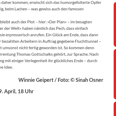
h daher kommen, erwischt sich das humorgefolterte Opfer
llig, beim Lachen – was gewiss auch den famosen
bleibt auch der Plot – hier: »Der Plan« – im besagten
r der Welt« haben nämlich das Pech, dass einfach
 sie erpresserisch anrufen. Ein Glück am Ende, dass dann
r bezahlten Arbeitern in Auftrag gegebene Fluchttunnel –
ht umsonst nicht fertig geworden ist. So kommen denn
errentung Thomas Gottschalks gehört, zur Sprache. Nach
g mit einiger Verlegenheit ihr glückliches Ende – durch
e Idee.
Winnie Geipert / Foto: © Sinah Osner
9. April, 18 Uhr