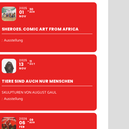
2025
30
01
AUG
NOV
SHEROES. COMIC ART FROM AFRICA
:
Ausstellung
2025
11
13
OCT
NOV
TIERE SIND AUCH NUR MENSCHEN
SKULPTUREN VON AUGUST GAUL
:
Ausstellung
2026
09
06
AUG
FEB