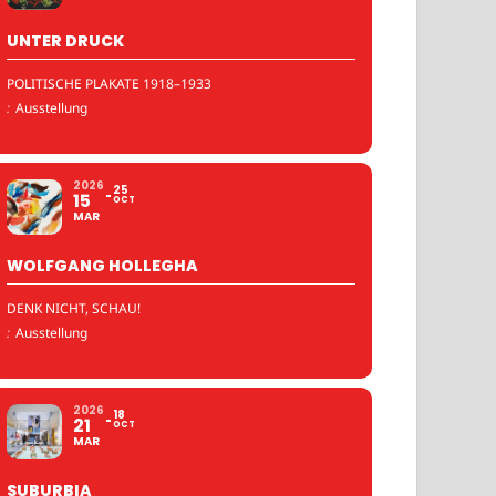
UNTER DRUCK
POLITISCHE PLAKATE 1918–1933
:
Ausstellung
2026
25
15
OCT
MAR
WOLFGANG HOLLEGHA
DENK NICHT, SCHAU!
:
Ausstellung
2026
18
21
OCT
MAR
SUBURBIA