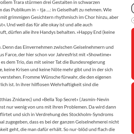
großem Trara stürmen drei Gestalten in schwarzen
 das Publikum in – tja …: in Geiselhaft zu nehmen. Wie
n sie mit grimmigen Gesichtern rhythmisch im Chor hinzu, aber
. Und weil das für alle okay ist und alle auch
ruft, dürfen alle ihre Handys behalten. »Happy End (keine
ode. Denn das Einvernehmen zwischen Geiselnehmern und
s Farce, der hier schon vor Jahresfrist mit »Showtime«
t es dem Trio, das mit seiner Tat die Bundesregierung
ge, keine Krisen und keine Nöte mehr gibt und in der sich
ut verstehen. Fromme Wünsche fürwahr, die den eigenen
h ist. In ihrer hilflosen Wehrhaftigkeit sind die
tthias Znidarec) und »Bella Top Secret« (Jasmin-Nevin
onst nur wenig von uns mit ihren Problemen. Da wird dann
flirtet und sich in Verdrehung des Stockholm-Syndroms
mal zugegeben, dass es bei der ganzen Geiselnehmerei nicht
t geht, die man dafür erhält. So nur-blöd und flach die