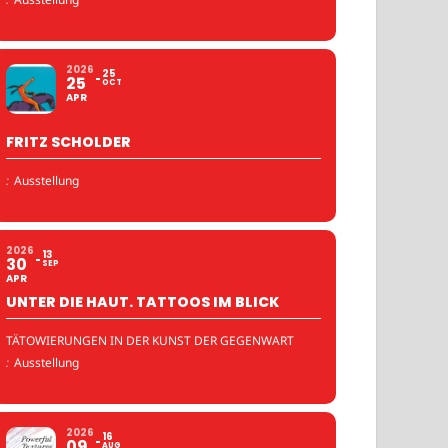
2026
25
25
OCT
APR
FRITZ SCHOLDER
:
Ausstellung
2026
13
30
SEP
APR
UNTER DIE HAUT. TATTOOS IM BLICK
TÄTOWIERUNGEN IN DER KUNST DER GEGENWART
:
Ausstellung
2026
16
09
AUG