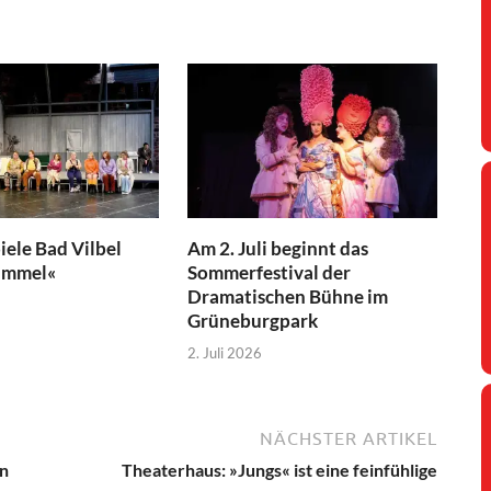
iele Bad Vilbel
Am 2. Juli beginnt das
immel«
Sommerfestival der
Dramatischen Bühne im
Grüneburgpark
2. Juli 2026
NÄCHSTER ARTIKEL
in
Theaterhaus: »Jungs« ist eine feinfühlige