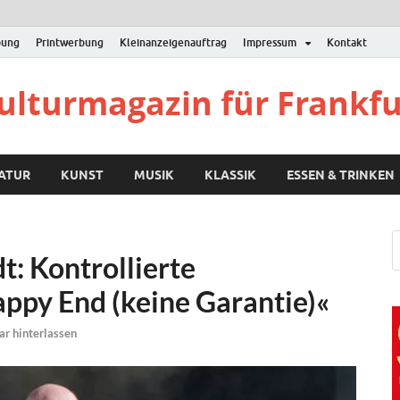
bung
Printwerbung
Kleinanzeigenauftrag
Impressum
Kontakt
Kulturmagazin für Frankf
RATUR
KUNST
MUSIK
KLASSIK
ESSEN & TRINKEN
: Kontrollierte
ppy End (keine Garantie)«
r hinterlassen