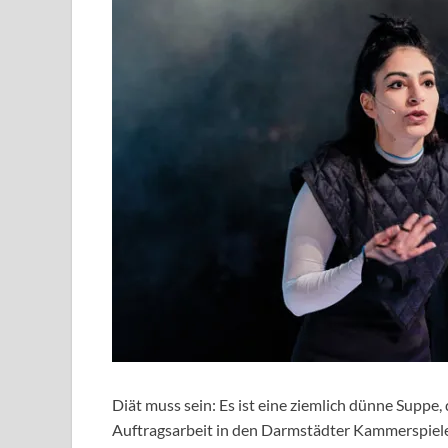
Diät muss sein: Es ist eine ziemlich dünne Suppe, 
Auftragsarbeit in den Darmstädter Kammerspielen