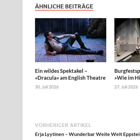
ÄHNLICHE BEITRÄGE
Ein wildes Spektakel –
Burgfestsp
»Dracula« am English Theatre
»Wie im H
30. Juli 2026
27. Juli 2026
VORHERIGER ARTIKEL
Erja Lyytinen – Wunderbar Weite Welt Eppste