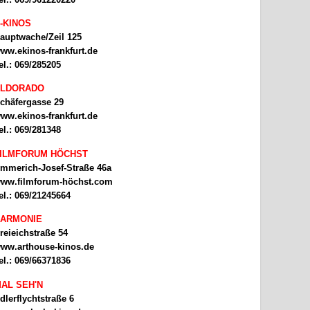
-KINOS
auptwache/Zeil 125
ww.ekinos-frankfurt.de
el.: 069/285205
ELDORADO
chäfergasse 29
ww.ekinos-frankfurt.de
el.: 069/281348
ILMFORUM HÖCHST
mmerich-Josef-Straße 46a
ww.filmforum-höchst.com
el.: 069/21245664
ARMONIE
reieichstraße 54
ww.arthouse-kinos.de
el.: 069/66371836
AL SEH'N
dlerflychtstraße 6