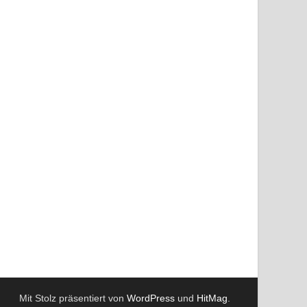
Mit Stolz präsentiert von
WordPress
und
HitMag
.