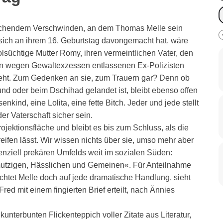
raschendem Verschwinden, an dem Thomas Melle sein
 sich an ihrem 16. Geburtstag davongemacht hat, wäre
lsüchtige Mutter Romy, ihren vermeintlichen Vater, den
en wegen Gewaltexzessen entlassenen Ex-Polizisten
ieht. Zum Gedenken an sie, zum Trauern gar? Denn ob
und oder beim Dschihad gelandet ist, bleibt ebenso offen
ind, eine Lolita, eine fette Bitch. Jeder und jede stellt
er Vaterschaft sicher sein.
ojektionsfläche und bleibt es bis zum Schluss, als die
reifen lässt. Wir wissen nichts über sie, umso mehr aber
enziell prekären Umfelds weit im sozialen Süden:
hmutzigen, Hässlichen und Gemeinen«. Für Anteilnahme
zichtet Melle doch auf jede dramatische Handlung, sieht
ed mit einem fingierten Brief erteilt, nach Ännies
kunterbunten Flickenteppich voller Zitate aus Literatur,