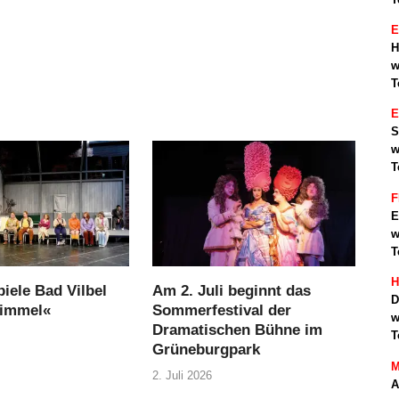
E
H
w
T
S
w
T
F
E
w
T
H
iele Bad Vilbel
Am 2. Juli beginnt das
D
Himmel«
Sommerfestival der
w
Dramatischen Bühne im
T
Grüneburgpark
M
2. Juli 2026
A