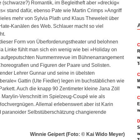
e (schwarze?) Romantik, im Begleitheft aber »dreckig«
« stand dafür, ebenso Pate wie Martin Crimps »Angriff
ieles mehr von Sylvia Plath und Klaus Theweleit über
n Hate-Kanälen des Web. Schlauer macht so viel
ht.
dieser Form von Überforderungstheater und belohnen
C
a Linke fühlt man sich ein wenig wie bei »Holiday on
R
ngs aufgeputschten Nummernrevue im Bühnenarrangement
w
T
horeografien und Figuren der Paare und Solisten.
ender Lehrer Gunnar und seine in übelsten
C
berale« Gattin (Ute Fiedler) legen im buchstäblichen wie
M
w
arkett. Auch die knapp 90 Zentimeter kleine Jana Zöll
 Marylin-Verschnitt im Spielzeug-Coupé wie als
C
ochvergnügen. Allemal erlebenswert aber ist Karin
E
w
d paranoider Selbstüberschätzung changierende
D
S
w
Winnie Geipert (Foto: © Kai Wido Meyer)
T