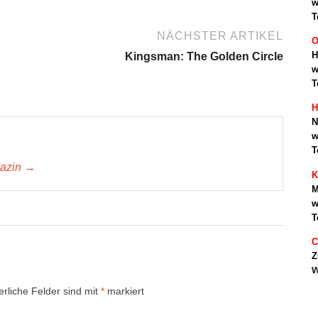
w
T
NÄCHSTER ARTIKEL
O
H
Kingsman: The Golden Circle
w
T
H
N
w
T
gazin →
K
M
w
T
C
Z
w
erliche Felder sind mit
*
markiert