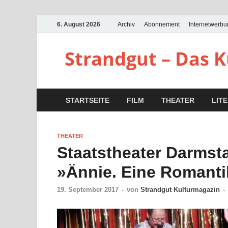
6. August 2026
Archiv
Abonnement
Internetwerb
Strandgut – Das 
STARTSEITE
FILM
THEATER
LIT
THEATER
Staatstheater Darmst
»Ännie. Eine Romanti
19. September 2017
-
von
Strandgut Kulturmagazin
-