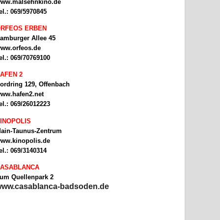
ww.malsehnkino.de
el.: 069/5970845
RFEOS ERBEN
amburger Allee 45
ww.orfeos.de
el.: 069/70769100
AFEN 2
ordring 129, Offenbach
ww.hafen2.net
el.: 069/26012223
INOPOLIS
ain-Taunus-Zentrum
ww.kinopolis.de
el.: 069/3140314
ASABLANCA
um Quellenpark 2
ww.casablanca-badsoden.de