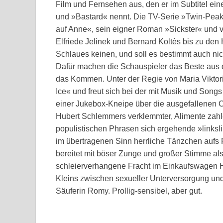
Film und Fernsehen aus, den er im Subtitel ein
und »Bastard« nennt. Die TV-Serie »Twin-Peaks
auf Anne«, sein eigner Roman »Sickster« und v
Elfriede Jelinek und Bernard Koltès bis zu de
Schlaues keinen, und soll es bestimmt auch nic
Dafür machen die Schauspieler das Beste aus 
das Kommen. Unter der Regie von Maria Viktori
Ice« und freut sich bei der mit Musik und So
einer Jukebox-Kneipe über die ausgefallenen C
Hubert Schlemmers verklemmter, Alimente zahl
populistischen Phrasen sich ergehende »linksli
im übertragenen Sinn herrliche Tänzchen aufs P
bereitet mit böser Zunge und großer Stimme als
schleierverhangene Fracht im Einkaufswagen H
Kleins zwischen sexueller Unterversorgung un
Säuferin Romy. Prollig-sensibel, aber gut.