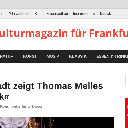
ung
Printwerbung
Kleinanzeigenauftrag
Impressum
Kontakt
Kulturmagazin für Frankf
ERATUR
KUNST
MUSIK
KLASSIK
ESSEN & TRINK
adt zeigt Thomas Melles
k«
Kommentar hinterlassen