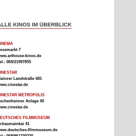
ALLE KINOS IM ÜBERBLICK
INEMA
ossmarkt 7
ww.arthouse-kinos.de
el.: 069/21997855
INESTAR
ainzer Landstraße 681
ww.cinestar.de
INESTAR METROPOLIS
schenheimer Anlage 40
ww.cinestar.de
EUTSCHES FILMMUSEUM
chaumainkai 41
ww.deutsches-filmmuseum.de
el.: 069/961220220