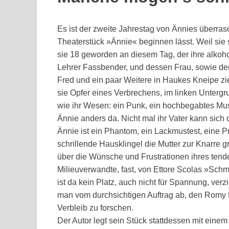
Es ist der zweite Jahrestag von Ännies über
Theaterstück »Ännie« beginnen lässt. Weil sie
sie 18 geworden an diesem Tag, der ihre alkoho
Lehrer Fassbender, und dessen Frau, sowie d
Fred und ein paar Weitere in Haukes Kneipe z
sie Opfer eines Verbrechens, im linken Untergr
wie ihr Wesen: ein Punk, ein hochbegabtes Musenk
Ännie anders da. Nicht mal ihr Vater kann sich d
Ännie ist ein Phantom, ein Lackmustest, eine Pr
schrillende Hausklingel die Mutter zur Knarre g
über die Wünsche und Frustrationen ihres tend
Milieuverwandte, fast, von Ettore Scolas »Sc
ist da kein Platz, auch nicht für Spannung, ver
man vom durchsichtigen Auftrag ab, den Romy Fr
Verbleib zu forschen.
Der Autor legt sein Stück stattdessen mit einem 