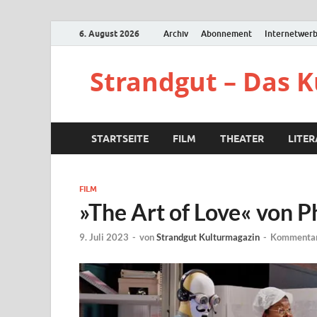
6. August 2026
Archiv
Abonnement
Internetwer
Strandgut – Das 
STARTSEITE
FILM
THEATER
LITE
FILM
»The Art of Love« von P
9. Juli 2023
-
von
Strandgut Kulturmagazin
-
Kommentar 