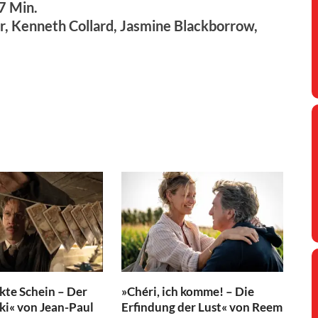
7 Min.
r, Kenneth Collard, Jasmine Blackborrow,
kte Schein – Der
»Chéri, ich komme! – Die
ski« von Jean-Paul
Erfindung der Lust« von Reem