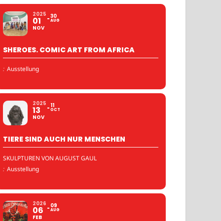
2025
30
01
AUG
NOV
SHEROES. COMIC ART FROM AFRICA
:
Ausstellung
2025
11
13
OCT
NOV
TIERE SIND AUCH NUR MENSCHEN
SKULPTUREN VON AUGUST GAUL
:
Ausstellung
2026
09
06
AUG
FEB