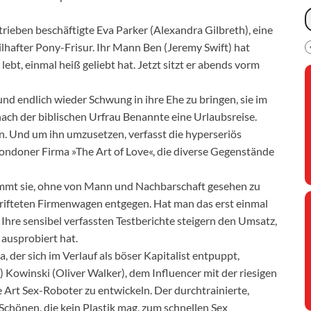
rieben beschäftigte Eva Parker (Alexandra Gilbreth), eine
ilhafter Pony-Frisur. Ihr Mann Ben (Jeremy Swift) hat
lebt, einmal heiß geliebt hat. Jetzt sitzt er abends vorm
d endlich wieder Schwung in ihre Ehe zu bringen, sie im
nach der biblischen Urfrau Benannte eine Urlaubsreise.
lan. Und um ihn umzusetzen, verfasst die hyperseriös
Londoner Firma »The Art of Love«, die diverse Gegenstände
immt sie, ohne von Mann und Nachbarschaft gesehen zu
hrifteten Firmenwagen entgegen. Hat man das erst einmal
hre sensibel verfassten Testberichte steigern den Umsatz,
 ausprobiert hat.
 der sich im Verlauf als böser Kapitalist entpuppt,
Kowinski (Oliver Walker), dem Influencer mit der riesigen
e Art Sex-Roboter zu entwickeln. Der durchtrainierte,
Schönen, die kein Plastik mag, zum schnellen Sex