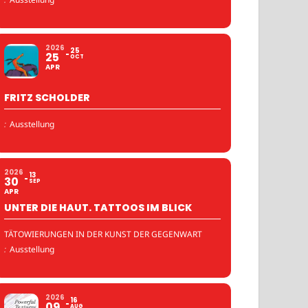
2026
25
25
OCT
APR
FRITZ SCHOLDER
:
Ausstellung
2026
13
30
SEP
APR
UNTER DIE HAUT. TATTOOS IM BLICK
TÄTOWIERUNGEN IN DER KUNST DER GEGENWART
:
Ausstellung
2026
16
09
AUG