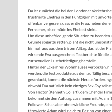
Da ist zunächst die bei den Londoner Verkehrsbet
frustrierte Ehefrau in den Fünfzigern mit unvorte
offenbar vergessen, dass er die Frau, neben der er 
Fernseher, bis er müde ins Ehebett sinkt.
Um diese unbefriedigende Situation zu beenden un
Grunde sogar zu retten, plant die nicht umsonst 
Einmal raus aus dem tristen Alltag, das ist der P
wirkende Eva ausgerechnet Testberichte für die 
zur sexuellen Lustbefriedigung herstellt.
Hinter der Ecke ihres Wohnhauses verborgen, n
werden, die Testprodukte aus dem auffällig besc
geschluckt, kommt die nächste Herausforderung: I
obwohl Eva natürlich kein einziges Sex-Toy selbst
Von Hector (Kenneth Collart), dem Chef der Firma,
bekommt sie den Auftrag, zusammen mit Adam (!) 
Follower-Schar, aber ohne wirkliche Freunde, ein
tätowierte Adam wird gleich zu Beginn von einer 