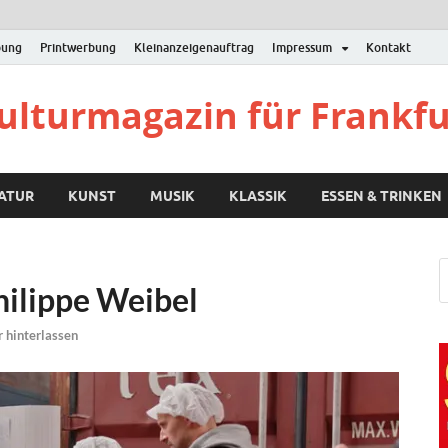
bung
Printwerbung
Kleinanzeigenauftrag
Impressum
Kontakt
Kulturmagazin für Frankf
RATUR
KUNST
MUSIK
KLASSIK
ESSEN & TRINKEN
hilippe Weibel
hinterlassen