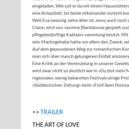
eingeladen. Wie soll er da mit einem Hausmütter
eine Anlaufzeit, bis beide miteinander zurecht k
Weil Eva zwanzig Jahre älter ist, muss auch noch
Claire, wird von Jasmine Blackborow gespielt un
pflegebedürftige Kakteen-sammlung besitzt. Mit 
sein Machogehabe hatte vor allem den Zweck, sei
Auf dem gewundenen Weg zur romantischen Komöd
man sich über manch gelungenen Einfall amüsier
Eine Kritik an der Vereinzelung in unserer Gesel
wird zwar nicht so deutlich wie in »Du bist mein 
regionalen, wenig bekannten Festivals einige P
»Süddeutschen Zeitung« beim »Fünf Seen Festiva
>>
TRAILER
THE ART OF LOVE