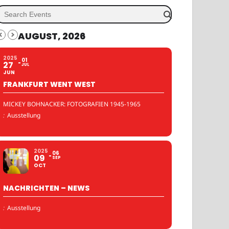
AUGUST, 2026
2025
01
27
JUL
JUN
FRANKFURT WENT WEST
MICKEY BOHNACKER: FOTOGRAFIEN 1945-1965
:
Ausstellung
2025
06
09
SEP
OCT
NACHRICHTEN – NEWS
:
Ausstellung