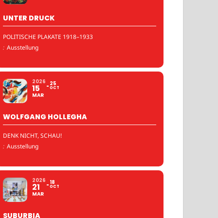
UNTER DRUCK
POLITISCHE PLAKATE 1918–1933
:
Ausstellung
2026
25
15
OCT
MAR
WOLFGANG HOLLEGHA
DENK NICHT, SCHAU!
:
Ausstellung
2026
18
21
OCT
MAR
SUBURBIA