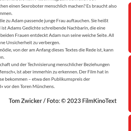
chen einen Sexroboter menschlich machen? Es braucht also
ommen.
 die zu Adam passende junge Frau auftauchen. Sie heißt
d ist Adams Gedichte schreibende Nachbarin, die eine
beiden Frauen entdeckt Adam nun seine weiche Seite. All
ne Unsicherheit zu verbergen.
ie, von der am Anfang dieses Textes die Rede ist, kann
en.
lschaft und der Technisierung menschlicher Beziehungen
Mensch«, ist aber immerhin zu erkennen. Der Film hat in
reise bekommen – etwa den Publikumspreis der
l« vor den Toren Münchens.
Tom Zwicker / Foto: © 2023 FilmKinoText