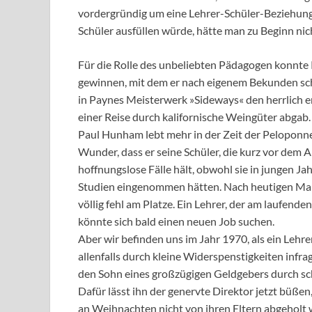
vordergründig um eine Lehrer-Schüler-Beziehung.
Schüler ausfüllen würde, hätte man zu Beginn nic
Für die Rolle des unbeliebten Pädagogen konnte
gewinnen, mit dem er nach eigenem Bekunden scho
in Paynes Meisterwerk »Sideways« den herrlich e
einer Reise durch kalifornische Weingüter abgab.
Paul Hunham lebt mehr in der Zeit der Peloponnes
Wunder, dass er seine Schüler, die kurz vor dem A
hoffnungslose Fälle hält, obwohl sie in jungen Ja
Studien eingenommen hätten. Nach heutigen Maß
völlig fehl am Platze. Ein Lehrer, der am laufende
könnte sich bald einen neuen Job suchen.
Aber wir befinden uns im Jahr 1970, als ein Lehre
allenfalls durch kleine Widerspenstigkeiten infr
den Sohn eines großzügigen Geldgebers durch s
Dafür lässt ihn der genervte Direktor jetzt büßen
an Weihnachten nicht von ihren Eltern abgeholt we