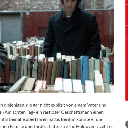
diejenigen, die gar nicht explizit von einem Vater und
ls »Am achten Tag« ein rastloser Geschäftsmann einen
hn beinahe überfahren hätte. Bei ihm konnte er die
genen Familie überfordert hatte. In »The Holdovers« geht es