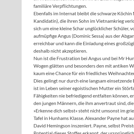
familiäre Verpflichtungen.
Ebenfalls im Internat bleibt die schwarze Köchi
Kandidatin), die ihren Sohn im Vietnamkrieg ver
sich um eine kleine Schar unglücklicher Schüler,
aufmüpfige Angus (Dominic Sessa) aus der Abgangs
erreichbar und kann die Einladung eines großzüg
deshalb nicht akzeptieren.
Nun ist die Frustration bei Angus und bei Mr H
Wogen glätten und besonders den mit antiken W
kaum eine Chance für ein friedliches Weihnachte
Dies gelingt nur durch eine langsam einsetzende 
ist im Leben seiner egoistischen Mutter ein Störf
Fähigkeiten nie befriedigend entfalten können, e
den jungen Männern, die ihm anvertraut sind, di
»Erkenne dich selbst« steht nicht umsonst im gr
Tafel in Hunhams Klasse. Alexander Payne hat a
David Hemingson inszeniert. Payne, selbst Preis
Potential dieses Stoffes erkannt, der ursprünglich