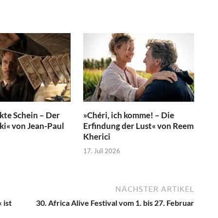
kte Schein – Der
»Chéri, ich komme! – Die
ski« von Jean-Paul
Erfindung der Lust« von Reem
Kherici
17. Juli 2026
NÄCHSTER ARTIKEL
 ist
30. Africa Alive Festival vom 1. bis 27. Februar