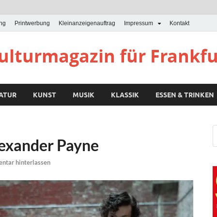
ung
Printwerbung
Kleinanzeigenauftrag
Impressum
Kontakt
Kulturmagazin für Frankf
RATUR
KUNST
MUSIK
KLASSIK
ESSEN & TRINKEN
lexander Payne
tar hinterlassen