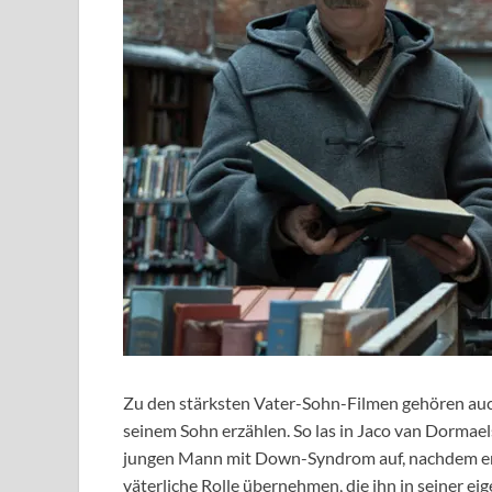
Zu den stärksten Vater-Sohn-Filmen gehören auch 
seinem Sohn erzählen. So las in Jaco van Dormae
jungen Mann mit Down-Syndrom auf, nachdem er i
väterliche Rolle übernehmen, die ihn in seiner ei