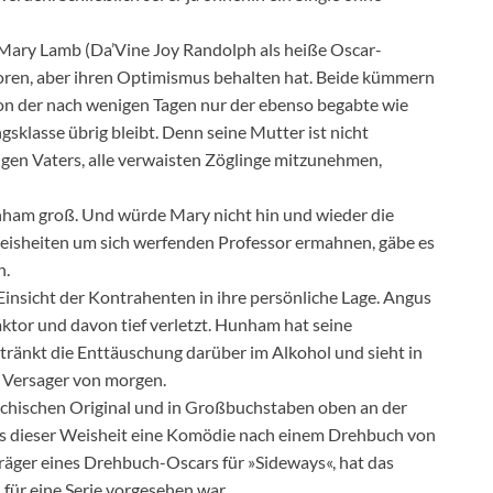
n Mary Lamb (Da’Vine Joy Randolph als heiße Oscar-
loren, aber ihren Optimismus behalten hat. Beide kümmern
 von der nach wenigen Tagen nur der ebenso begabte wie
klasse übrig bleibt. Denn seine Mutter ist nicht
igen Vaters, alle verwaisten Zöglinge mitzunehmen,
unham groß. Und würde Mary nicht hin und wieder die
eisheiten um sich werfenden Professor ermahnen, gäbe es
n.
Einsicht der Kontrahenten in ihre persönliche Lage. Angus
aktor und davon tief verletzt. Hunham hat seine
rtränkt die Enttäuschung darüber im Alkohol und sieht in
e Versager von morgen.
iechischen Original und in Großbuchstaben oben an der
us dieser Weisheit eine Komödie nach einem Drehbuch von
träger eines Drehbuch-Oscars für »Sideways«, hat das
 für eine Serie vorgesehen war.