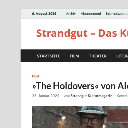
6. August 2026
Archiv
Abonnement
Internetwerb
Strandgut – Das 
STARTSEITE
FILM
THEATER
LITE
FILM
»The Holdovers« von A
26. Januar 2024
-
von
Strandgut Kulturmagazin
-
Kommen