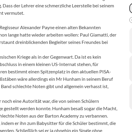
 Dass der Lehrer eine schmerzliche Leerstelle bei seinem
ht vermutet.
 Regisseur Alexander Payne einen alten Bekannten
n lange hatte wieder arbeiten wollen: Paul Giamatti, der
rstaunt dreinblickenden Begleiter seines Freundes bei
ischen Kriege als in der Gegenwart. Da ist es kein
bschluss in einem kleinen US-Internat stehen, für
hren bestimmt einen Spitzenplatz in den aktuellen PISA-
stäben wäre allerdings ein Mr Hunham in seinem Beruf
n Band schlechte Noten gibt und allgemein verhasst ist,
r noch eine Autorität war, die von seinen Schülern
age gestellt werden konnte. Hunham besaß sogar die Macht,
chlechte Noten aus der Barton Academy zu verbannen.
, indem er ihn zum Babysitter für die Schüler bestimmt, die
rden. Schließlich sei er ja ohnehin ein Single ohne