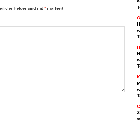
w
T
erliche Felder sind mit
*
markiert
O
H
w
T
H
N
w
T
K
M
w
T
C
Z
w