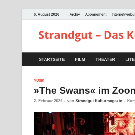
6. August 2026
Archiv
Abonnement
Internetwerb
Strandgut – Das 
STARTSEITE
FILM
THEATER
LIT
MUSIK
»The Swans« im Zoom
2. Februar 2024
-
von
Strandgut Kulturmagazin
-
Kom