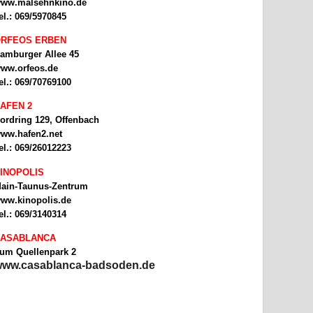
ww.malsehnkino.de
el.: 069/5970845
RFEOS ERBEN
amburger Allee 45
ww.orfeos.de
el.: 069/70769100
AFEN 2
ordring 129, Offenbach
ww.hafen2.net
el.: 069/26012223
INOPOLIS
ain-Taunus-Zentrum
ww.kinopolis.de
el.: 069/3140314
ASABLANCA
um Quellenpark 2
ww.casablanca-badsoden.de