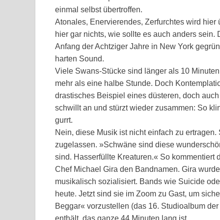
einmal selbst übertroffen.
Atonales, Enervierendes, Zerfurchtes wird hier ü
hier gar nichts, wie sollte es auch anders sein.
Anfang der Achtziger Jahre in New York gegründe
harten Sound.
Viele Swans-Stücke sind länger als 10 Minuten.
mehr als eine halbe Stunde. Doch Kontemplation
drastisches Beispiel eines düsteren, doch auch 
schwillt an und stürzt wieder zusammen: So kl
gurrt.
Nein, diese Musik ist nicht einfach zu ertrage
zugelassen. »Schwäne sind diese wunderschöne
sind. Hasserfüllte Kreaturen.« So kommentier
Chef Michael Gira den Bandnamen. Gira wurde 
musikalisch sozialisiert. Bands wie Suicide od
heute. Jetzt sind sie im Zoom zu Gast, um si
Beggar« vorzustellen (das 16. Studioalbum der
enthält, das ganze 44 Minuten lang ist.