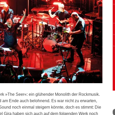
erk »The Seer«: ein glühender Monolith der Rockmusik.
nd am Ende auch belohnend. Es war nicht zu erwarten,
ound noch einmal steigern könnte, doch es stimmt: Die
l Gira haben sich auch auf dem folgenden Werk noch