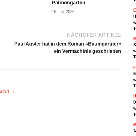
Palmengarten
E
16. Juli 2026
H
w
T
NÄCHSTER ARTIKEL
Paul Auster hat in dem Roman »Baumgartner«
S
ein Vermächtnis geschrieben
w
T
F
E
w
T
gazin →
H
D
w
T
M
A