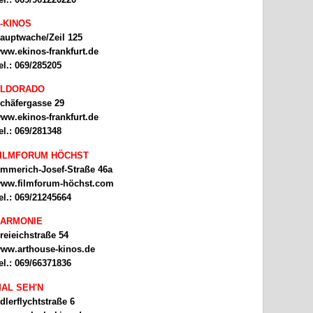
-KINOS
auptwache/Zeil 125
ww.ekinos-frankfurt.de
el.: 069/285205
ELDORADO
chäfergasse 29
ww.ekinos-frankfurt.de
el.: 069/281348
ILMFORUM HÖCHST
mmerich-Josef-Straße 46a
ww.filmforum-höchst.com
el.: 069/21245664
ARMONIE
reieichstraße 54
ww.arthouse-kinos.de
el.: 069/66371836
AL SEH'N
dlerflychtstraße 6