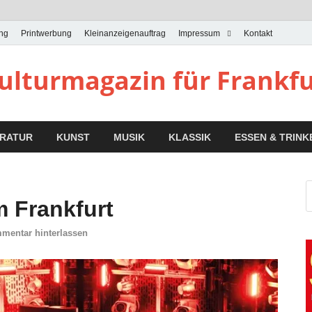
ung
Printwerbung
Kleinanzeigenauftrag
Impressum
Kontakt
Kulturmagazin für Frankf
ERATUR
KUNST
MUSIK
KLASSIK
ESSEN & TRINK
 Frankfurt
mentar hinterlassen