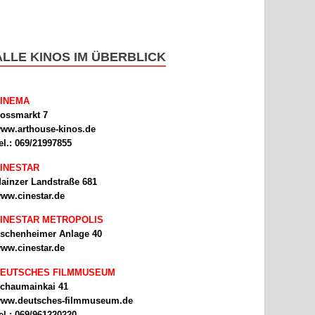
ALLE KINOS IM ÜBERBLICK
INEMA
ossmarkt 7
ww.arthouse-kinos.de
el.: 069/21997855
INESTAR
ainzer Landstraße 681
ww.cinestar.de
INESTAR METROPOLIS
schenheimer Anlage 40
ww.cinestar.de
EUTSCHES FILMMUSEUM
chaumainkai 41
ww.deutsches-filmmuseum.de
el.: 069/961220220