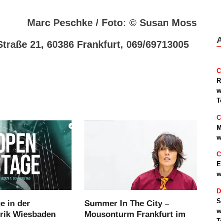
Marc Peschke / Foto: © Susan Moss
Straße 21, 60386 Frankfurt, 069/69713005
C
R
w
T
C
M
w
C
E
w
D
S
e in der
Summer In The City –
w
brik Wiesbaden
Mousonturm Frankfurt im
T