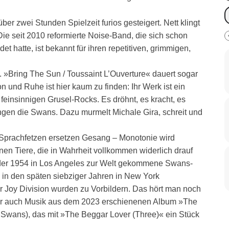
ber zwei Stunden Spielzeit furios gesteigert. Nett klingt
 Die seit 2010 reformierte Noise-Band, die sich schon
t hatte, ist bekannt für ihren repetitiven, grimmigen,
 »Bring The Sun / Toussaint L’Ouverture« dauert sogar
 und Ruhe ist hier kaum zu finden: Ihr Werk ist ein
feinsinnigen Grusel-Rocks. Es dröhnt, es kracht, es
ingen die Swans. Dazu murmelt Michale Gira, schreit und
n. Sprachfetzen ersetzen Gesang – Monotonie wird
n Tiere, die in Wahrheit vollkommen widerlich drauf
t der 1954 in Los Angeles zur Welt gekommene Swans-
in den späten siebziger Jahren in New York
er Joy Division wurden zu Vorbildern. Das hört man noch
cher auch Musik aus dem 2023 erschienenen Album »The
 Swans), das mit »The Beggar Lover (Three)« ein Stück