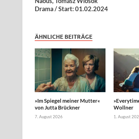
Naous, Tomasz Wlosok
Drama / Start: 01.02.2024
ÄHNLICHE BEITRÄGE
»Im Spiegel meiner Mutter«
»Everytim
von Jutta Brückner
Wollner
7. August 2026
1. August 20