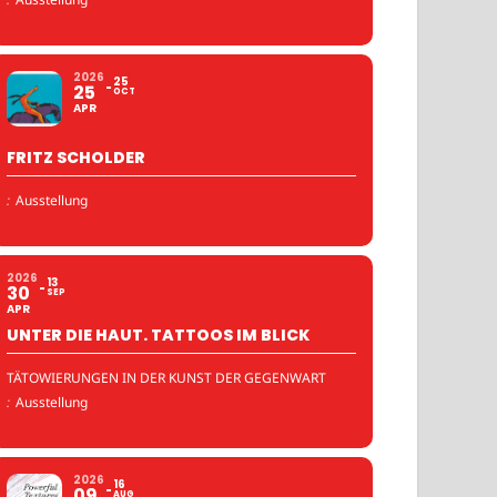
2026
25
25
OCT
APR
FRITZ SCHOLDER
:
Ausstellung
2026
13
30
SEP
APR
UNTER DIE HAUT. TATTOOS IM BLICK
TÄTOWIERUNGEN IN DER KUNST DER GEGENWART
:
Ausstellung
2026
16
09
AUG