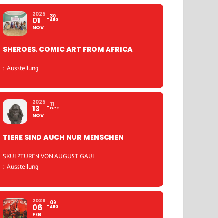
2025
30
01
AUG
NOV
SHEROES. COMIC ART FROM AFRICA
:
Ausstellung
2025
11
13
OCT
NOV
TIERE SIND AUCH NUR MENSCHEN
SKULPTUREN VON AUGUST GAUL
:
Ausstellung
2026
09
06
AUG
FEB