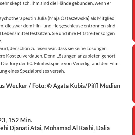
 sehr skeptisch. Ihm sind die Hände gebunden, wenn er
Psychotherapeutin Julia (Maja Ostaszewska) als Mitglied
en, die zwar dem Hin- und Hergeschleuse entronnen sind,
ebensmittel festsitzen. Sie und ihre Mitstreiter sorgen
.
rf, der schon zu lesen war, dass sie keine Lösungen
were Kost zu verdauen. Denn Lösungen anzubieten gehört
. Die Jury der 80. Filmfestspiele von Venedig fand den Film
lung eines Spezialpreises versah.
us Wecker / Foto: © Agata Kubis/Piffl Medien
23, 152 Min.
Behi Djanati Atai, Mohamad Al Rashi, Dalia