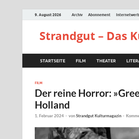
9. August 2026
Archiv
Abonnement
Internetwer
Strandgut – Das 
STARTSEITE
FILM
THEATER
LITE
FILM
Der reine Horror: »Gre
Holland
1. Februar 2024
-
von
Strandgut Kulturmagazin
-
Kommen