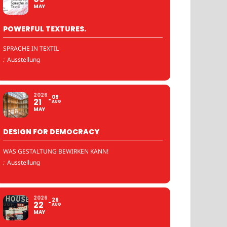
MAY
POWERFUL TEXTURES.
SPRACHE IN TEXTIL
:
Ausstellung
2026
09
21
AUG
MAY
DESIGN FOR DEMOCRACY
WAS GESTALTUNG BEWIRKEN KANN!
:
Ausstellung
2026
26
22
AUG
MAY