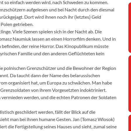
ht so einfach werden wird, nach Schweden zu kommen.
enzschützern aufgelesen und bei Nacht durch den diesmal
ückgejagt. Dort wird ihnen noch ihr (letztes) Geld
Polen getrieben.
linge. Viele Szenen spielen sich in der Nacht ab. Die
masz Naumiuk lassen an einen Horrorfilm denken. Und in
nten befinden, der reine Horror. Das Kinopublikum müsste
syrischen Familie und den anderen Geflüchteten kein
 die polnischen Grenzschützer und die Bewohner der Region
nannt. Da taucht dann der Name des belarussischen
trom organisiert hat, um Europa zu schwächen. Man habe
 Grenzsoldaten von ihrem Vorgesetzten indoktriniert.
n vermieden werden, und die echten Patronen der Soldaten
isch geschildert werden, fällt der Blick auf die
 sieht man bei ihnen humane Gesten. Jan (Tomasz Wlosok)
iert die Fertigstellung seines Hauses und sieht, zumal seine