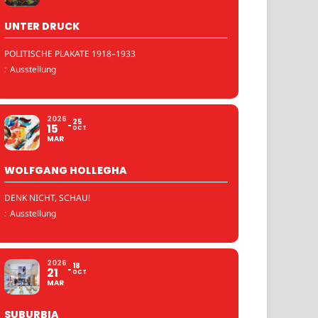
UNTER DRUCK
POLITISCHE PLAKATE 1918–1933
:
Ausstellung
2026
25
15
OCT
MAR
WOLFGANG HOLLEGHA
DENK NICHT, SCHAU!
:
Ausstellung
2026
18
21
OCT
MAR
SUBURBIA