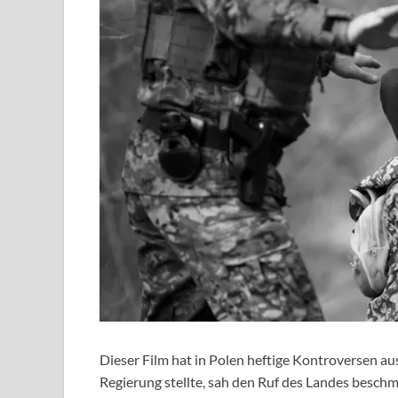
Dieser Film hat in Polen heftige Kontroversen aus
Regierung stellte, sah den Ruf des Landes beschm