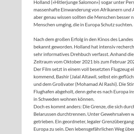
Holland (»Hitlerjunge Salomon«) sogar unter Pers
massenhafte Einwanderung von Afrikanern und As
aber genau wissen sollten die Menschen besser n
Menschen umging, die in Europa Schutz suchten.
Nach dem großen Erfolg in den Kinos des Landes 
bekannt geworden. Holland hat intensiv recherchi
sehr informatives Drehbuch verfasst. Anhand die
Zeitraum vom Oktober 2021 bis zum Februar 202
Der Film setzt in einem voll besetzten Flugzeug e
kommend, Bashir (Jalal Altawil, selbst ein geflüc
und dem Großvater (Mohamad Al Rashi). Die Stim
Flughafen abgeholt, denn gehe es nach Europa i
in Schweden wohnen können.
Doch es kommt anders: Die Grenze, die sich durch 
Belarussen durchtrennen. Unter Gewehrsalven wir
getrieben. Ein geordneter, legaler Grenzübergang 
Europa zu sein. Den lebensgefährlichen Weg über