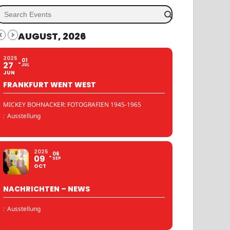
AUGUST, 2026
2025
01
27
JUL
JUN
FRANKFURT WENT WEST
MICKEY BOHNACKER: FOTOGRAFIEN 1945-1965
:
Ausstellung
2025
06
09
SEP
OCT
NACHRICHTEN – NEWS
:
Ausstellung