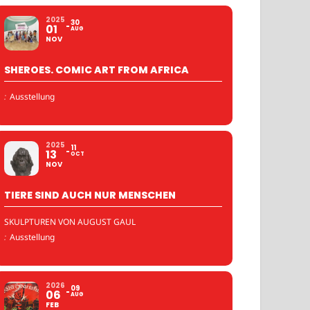
2025
30
01
AUG
NOV
SHEROES. COMIC ART FROM AFRICA
:
Ausstellung
2025
11
13
OCT
NOV
TIERE SIND AUCH NUR MENSCHEN
SKULPTUREN VON AUGUST GAUL
:
Ausstellung
2026
09
06
AUG
FEB