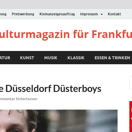
bung
Printwerbung
Kleinanzeigenauftrag
Impressum
Kontakt
Kulturmagazin für Frankf
RATUR
KUNST
MUSIK
KLASSIK
ESSEN & TRINKEN
e Düsseldorf Düsterboys
mmentar hinterlassen