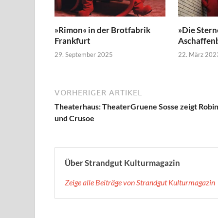
»Rimon« in der Brotfabrik
»Die Stern
Frankfurt
Aschaffen
29. September 2025
22. März 202
VORHERIGER ARTIKEL
Theaterhaus: TheaterGruene Sosse zeigt Robi
und Crusoe
Über Strandgut Kulturmagazin
Zeige alle Beiträge von Strandgut Kulturmagazin