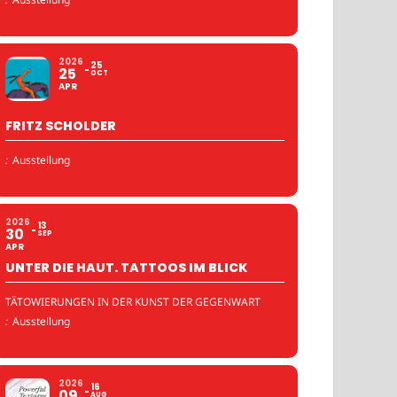
2026
25
25
OCT
APR
FRITZ SCHOLDER
:
Ausstellung
2026
13
30
SEP
APR
UNTER DIE HAUT. TATTOOS IM BLICK
TÄTOWIERUNGEN IN DER KUNST DER GEGENWART
:
Ausstellung
2026
16
09
AUG