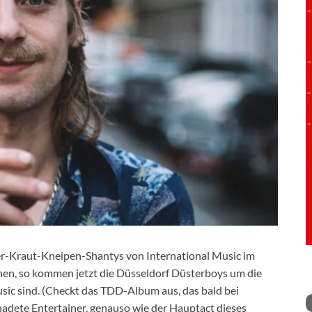
er-Kraut-Kneipen-Shantys von International Music im
hen, so kommen jetzt die Düsseldorf Düsterboys um die
usic sind. (Checkt das TDD-Album aus, das bald bei
nadete Entertainer, genauso wie der Hauptact dieses