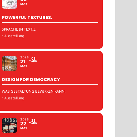
MAY
POWERFUL TEXTURES.
SPRACHE IN TEXTIL
:
Ausstellung
2026
09
21
AUG
MAY
DESIGN FOR DEMOCRACY
WAS GESTALTUNG BEWIRKEN KANN!
:
Ausstellung
2026
26
22
AUG
MAY