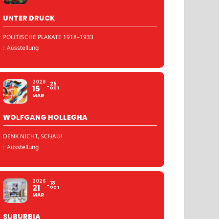
UNTER DRUCK
POLITISCHE PLAKATE 1918–1933
:
Ausstellung
2026
25
15
OCT
MAR
WOLFGANG HOLLEGHA
DENK NICHT, SCHAU!
:
Ausstellung
2026
18
21
OCT
MAR
SUBURBIA