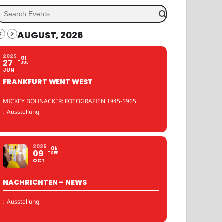
AUGUST, 2026
2025
01
27
JUL
JUN
FRANKFURT WENT WEST
MICKEY BOHNACKER: FOTOGRAFIEN 1945-1965
:
Ausstellung
2025
06
09
SEP
OCT
NACHRICHTEN – NEWS
:
Ausstellung