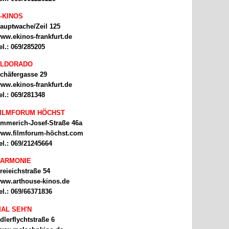
-KINOS
auptwache/Zeil 125
ww.ekinos-frankfurt.de
el.: 069/285205
ELDORADO
chäfergasse 29
ww.ekinos-frankfurt.de
el.: 069/281348
ILMFORUM HÖCHST
mmerich-Josef-Straße 46a
ww.filmforum-höchst.com
el.: 069/21245664
ARMONIE
reieichstraße 54
ww.arthouse-kinos.de
el.: 069/66371836
AL SEH'N
dlerflychtstraße 6