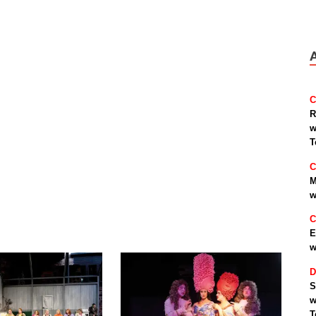
C
R
w
T
C
M
w
C
E
w
D
S
w
T