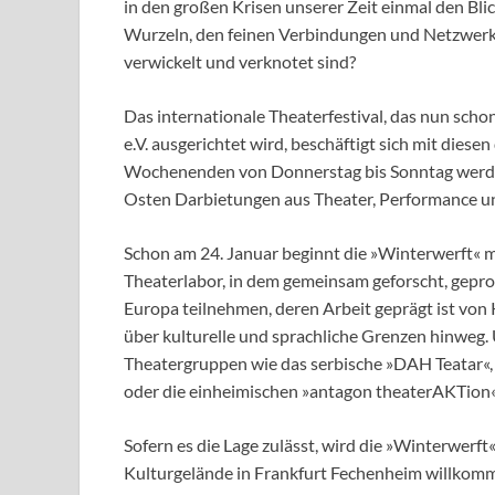
in den großen Krisen unserer Zeit einmal den Bli
Wurzeln, den feinen Verbindungen und Netzwerken 
verwickelt und verknotet sind?
Das internationale Theaterfestival, das nun sch
e.V. ausgerichtet wird, beschäftigt sich mit die
Wochenenden von Donnerstag bis Sonntag werden
Osten Darbietungen aus Theater, Performance u
Schon am 24. Januar beginnt die »Winterwerft« 
Theaterlabor, in dem gemeinsam geforscht, gepr
Europa teilnehmen, deren Arbeit geprägt ist von 
über kulturelle und sprachliche Grenzen hinweg.
Theatergruppen wie das serbische »DAH Teatar«, 
oder die einheimischen »antagon theaterAKTion«
Sofern es die Lage zulässt, wird die »Winterwerf
Kulturgelände in Frankfurt Fechenheim willkom