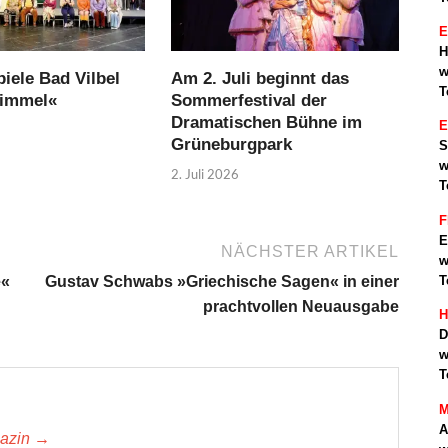
E
H
w
iele Bad Vilbel
Am 2. Juli beginnt das
T
Himmel«
Sommerfestival der
Dramatischen Bühne im
Grüneburgpark
S
w
2. Juli 2026
T
F
E
NÄCHSTER ARTIKEL
w
e«
Gustav Schwabs »Griechische Sagen« in einer
T
prachtvollen Neuausgabe
H
D
w
T
M
A
gazin →