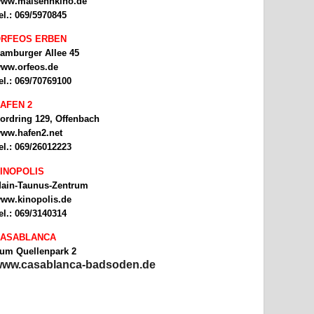
ww.malsehnkino.de
el.: 069/5970845
RFEOS ERBEN
amburger Allee 45
ww.orfeos.de
el.: 069/70769100
AFEN 2
ordring 129, Offenbach
ww.hafen2.net
el.: 069/26012223
INOPOLIS
ain-Taunus-Zentrum
ww.kinopolis.de
el.: 069/3140314
ASABLANCA
um Quellenpark 2
ww.casablanca-badsoden.de