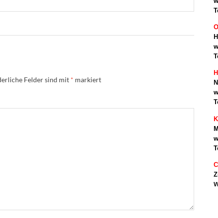
w
T
O
H
w
T
H
erliche Felder sind mit
*
markiert
N
w
T
K
M
w
T
C
Z
w