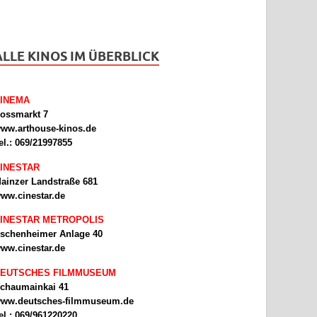
ALLE KINOS IM ÜBERBLICK
INEMA
ossmarkt 7
ww.arthouse-kinos.de
el.: 069/21997855
INESTAR
ainzer Landstraße 681
ww.cinestar.de
INESTAR METROPOLIS
schenheimer Anlage 40
ww.cinestar.de
EUTSCHES FILMMUSEUM
chaumainkai 41
ww.deutsches-filmmuseum.de
el.: 069/961220220