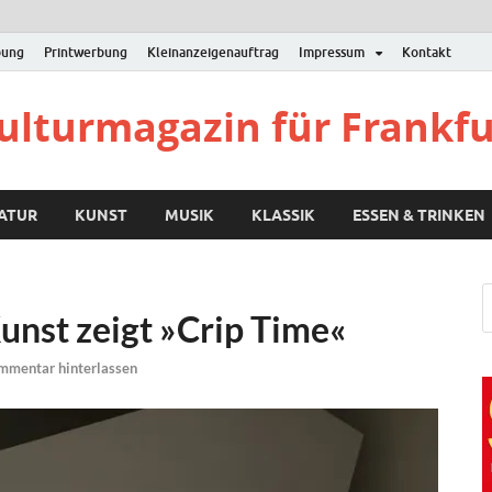
bung
Printwerbung
Kleinanzeigenauftrag
Impressum
Kontakt
Kulturmagazin für Frankf
RATUR
KUNST
MUSIK
KLASSIK
ESSEN & TRINKEN
nst zeigt »Crip Time«
mmentar hinterlassen