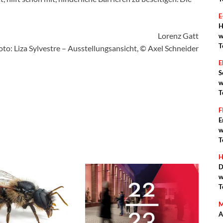
E
H
Lorenz Gatt
w
T
oto: Liza Sylvestre – Ausstellungsansicht, © Axel Schneider
S
w
T
F
E
w
T
H
D
w
T
M
A