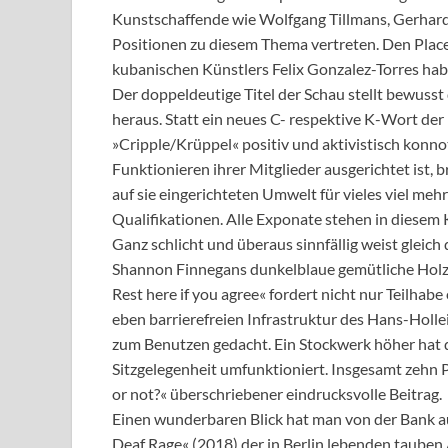
Kunstschaffende wie Wolfgang Tillmans, Gerhard 
Positionen zu diesem Thema vertreten. Den Pla
kubanischen Künstlers Felix Gonzalez-Torres hab
Der doppeldeutige Titel der Schau stellt bewusst
heraus. Statt ein neues C- respektive K-Wort der p
»Cripple/Krüppel« positiv und aktivistisch konnot
Funktionieren ihrer Mitglieder ausgerichtet ist,
auf sie eingerichteten Umwelt für vieles viel mehr
Qualifikationen. Alle Exponate stehen in diesem Ko
Ganz schlicht und überaus sinnfällig weist gleich
Shannon Finnegans dunkelblaue gemütliche Holzba
Rest here if you agree« fordert nicht nur Teilhabe 
eben barrierefreien Infrastruktur des Hans-Holle
zum Benutzen gedacht. Ein Stockwerk höher hat d
Sitzgelegenheit umfunktioniert. Insgesamt zehn 
or not?« überschriebener eindrucksvolle Beitrag.
Einen wunderbaren Blick hat man von der Bank a
Deaf Rage« (2018) der in Berlin lebenden tauben