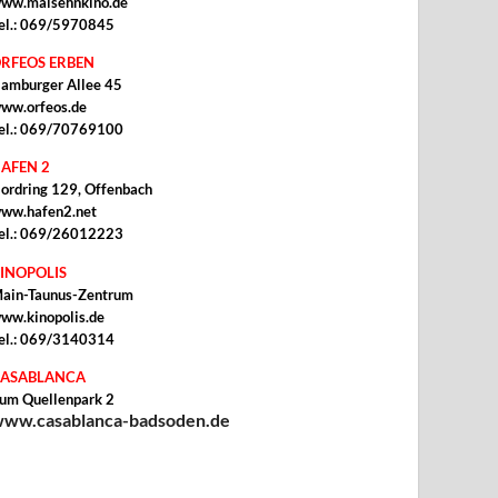
ww.malsehnkino.de
el.: 069/5970845
RFEOS ERBEN
amburger Allee 45
ww.orfeos.de
el.: 069/70769100
AFEN 2
ordring 129, Offenbach
ww.hafen2.net
el.: 069/26012223
INOPOLIS
ain-Taunus-Zentrum
ww.kinopolis.de
el.: 069/3140314
ASABLANCA
um Quellenpark 2
ww.casablanca-badsoden.de