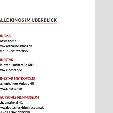
ALLE KINOS IM ÜBERBLICK
INEMA
ossmarkt 7
ww.arthouse-kinos.de
el.: 069/21997855
INESTAR
ainzer Landstraße 681
ww.cinestar.de
INESTAR METROPOLIS
schenheimer Anlage 40
ww.cinestar.de
EUTSCHES FILMMUSEUM
chaumainkai 41
ww.deutsches-filmmuseum.de
el.: 069/961220220