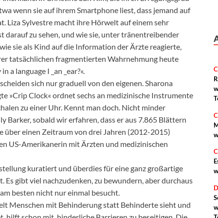
twa wenn sie auf ihrem Smartphone liest, dass jemand auf
at. Liza Sylvestre macht ihre Hörwelt auf einem sehr
 darauf zu sehen, und wie sie, unter tränentreibender
ie sie als Kind auf die Information der Ärzte reagierte,
ihrer tatsächlichen fragmentierten Wahrnehmung heute
C
in a language I _an _ear?«.
R
scheiden sich nur graduell von den eigenen. Sharona
w
igte »Crip Clock« ordnet sechs an medizinische Instrumente
T
Schalen zu einer Uhr. Kennt man doch. Nicht minder
C
y Barker, sobald wir erfahren, dass er aus 7.865 Blättern
M
e über einen Zeitraum von drei Jahren (2012-2015)
w
en US-Amerikanerin mit Ärzten und medizinischen
C
E
tellung kuratiert und überdies für eine ganz großartige
w
Es gibt viel nachzudenken, zu bewundern, aber durchaus
D
m besten nicht nur einmal besucht.
S
welt Menschen mit Behinderung statt Behinderte sieht und
w
, hilft schon mit, hinderliche Barrieren zu beseitigen. Die
T