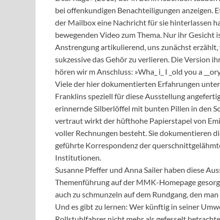
bei offenkundigen Benachteiligungen anzeigen. E
der Mailbox eine Nachricht für sie hinterlassen h
bewegenden Video zum Thema. Nur ihr Gesicht ist
Anstrengung artikulierend, uns zunächst erzählt, w
sukzessive das Gehör zu verlieren. Die Version 
hören wir m Anschluss: »Wha_ i_ I _old you a __ory 
Viele der hier dokumentierten Erfahrungen unter
Franklins speziell für diese Ausstellung angefert
erinnernde Silberlöffel mit bunten Pillen in den 
vertraut wirkt der hüfthohe Papierstapel von Emil
voller Rechnungen besteht. Sie dokumentieren di
geführte Korrespondenz der querschnittgelähmt
Institutionen.
Susanne Pfeffer und Anna Sailer haben diese Auss
Themenführung auf der MMK-Homepage gesorgt. 
auch zu schmunzeln auf dem Rundgang, den man a
Und es gibt zu lernen: Wer künftig in seiner Um
Rollstuhlfahrer nicht mehr als gefesselt betrachtet