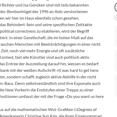
Richter und Isa Genzken sind mit teils bekannten
cebo-Bonbonhügel des 1996 an Aids verstorbenen
en wir hier im Haus ebenfalls schon gesehen.
 das Behindert-Sein und seine spezifischen Zeittakte
olitical correctness zu etablieren, wird der Begriff
iert. In einer Gesellschaft, die im hohen Maß auf das
 brauchen Menschen mit Beeinträchtigungen in einer nicht
 Zeit, noch viel mehr Energie und oft zusätzliche
ntext, fast alle Künstler sind auch politisch aktiv.
 das Entree der Ausstellung darauf hin, wessen es bedarf:
nk mit der weißen Aufschrift »It was hard to get here.
ein, sondern schafft zugleich aktive Abhilfe in der nicht
in-Baus. Denn selbstveständlich sind ihre Exponate auch
ie New Yorkerin die Endstufen einer Treppe zu einer
Positionen umfasst der mit der Frage »Do you want us here
us auf die mathematischen Wut-Grafiken (»Degrees of
 Amerikanerin Christine Sun Kim, die ihren Erregungsgrad