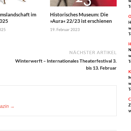
w
T
mslandschaft im
Historisches Museum: Die
O
2025
»Aura« 22/23 ist erschienen
H
w
2025
19. Februar 2023
T
H
N
NÄCHSTER ARTIKEL
w
Winterwerft – Internationales Theaterfestival 3.
T
bis 13. Februar
K
M
w
T
C
Z
gazin →
w