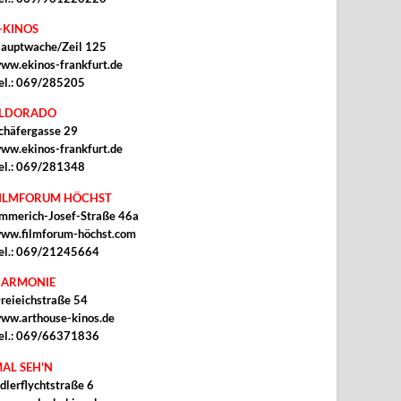
-KINOS
auptwache/Zeil 125
ww.ekinos-frankfurt.de
el.: 069/285205
ELDORADO
chäfergasse 29
ww.ekinos-frankfurt.de
el.: 069/281348
ILMFORUM HÖCHST
mmerich-Josef-Straße 46a
ww.filmforum-höchst.com
el.: 069/21245664
ARMONIE
reieichstraße 54
ww.arthouse-kinos.de
el.: 069/66371836
AL SEH'N
dlerflychtstraße 6