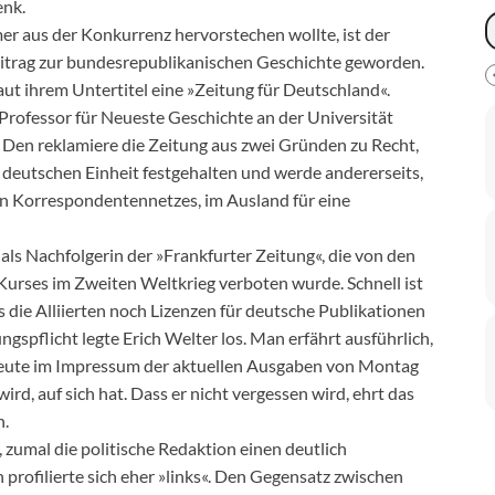
enk.
mer aus der Konkurrenz hervorstechen wollte, ist der
eitrag zur bundesrepublikanischen Geschichte geworden.
aut ihrem Untertitel eine »Zeitung für Deutschland«.
 Professor für Neueste Geschichte an der Universität
t. Den reklamiere die Zeitung aus zwei Gründen zu Recht,
r deutschen Einheit festgehalten und werde andererseits,
alen Korrespondentennetzes, im Ausland für eine
als Nachfolgerin der »Frankfurter Zeitung«, die von den
Kurses im Zweiten Weltkrieg verboten wurde. Schnell ist
ls die Alliierten noch Lizenzen für deutsche Publikationen
ungspflicht legte Erich Welter los. Man erfährt ausführlich,
s heute im Impressum der aktuellen Ausgaben von Montag
d, auf sich hat. Dass er nicht vergessen wird, ehrt das
n.
 zumal die politische Redaktion einen deutlich
on profilierte sich eher »links«. Den Gegensatz zwischen