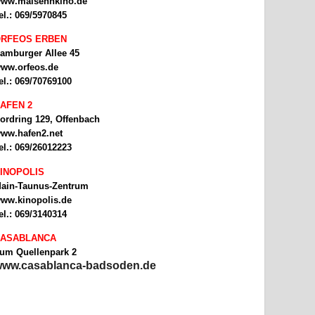
ww.malsehnkino.de
el.: 069/5970845
RFEOS ERBEN
amburger Allee 45
ww.orfeos.de
el.: 069/70769100
AFEN 2
ordring 129, Offenbach
ww.hafen2.net
el.: 069/26012223
INOPOLIS
ain-Taunus-Zentrum
ww.kinopolis.de
el.: 069/3140314
ASABLANCA
um Quellenpark 2
ww.casablanca-badsoden.de