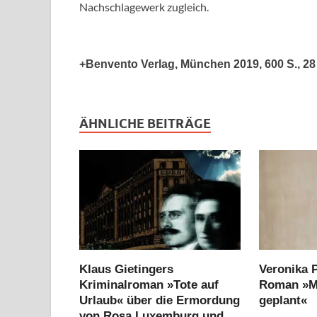
Nachschlagewerk zugleich.
+Benvento Verlag, München 2019, 600 S., 28
ÄHNLICHE BEITRÄGE
Klaus Gietingers
Veronika P
Kriminalroman »Tote auf
Roman »Me
Urlaub« über die Ermordung
geplant«
von Rosa Luxemburg und