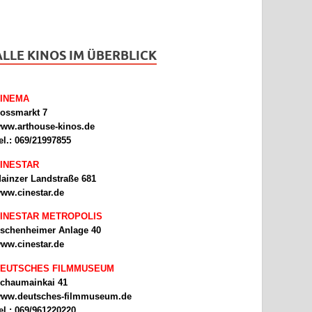
ALLE KINOS IM ÜBERBLICK
INEMA
ossmarkt 7
ww.arthouse-kinos.de
el.: 069/21997855
INESTAR
ainzer Landstraße 681
ww.cinestar.de
INESTAR METROPOLIS
schenheimer Anlage 40
ww.cinestar.de
EUTSCHES FILMMUSEUM
chaumainkai 41
ww.deutsches-filmmuseum.de
el.: 069/961220220