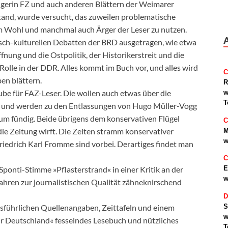
ängerin FZ und auch anderen Blättern der Weimarer
rstand, wurde versucht, das zuweilen problematische
um Wohl und manchmal auch Ärger der Leser zu nutzen.
tisch-kulturellen Debatten der BRD ausgetragen, wie etwa
ung und die Ostpolitik, der Historikerstreit und die
Rolle in der DDR. Alles kommt im Buch vor, und alles wird
C
en blättern.
R
rube für FAZ-Leser. Die wollen auch etwas über die
w
T
n und werden zu den Entlassungen von Hugo Müller-Vogg
m fündig. Beide übrigens dem konservativen Flügel
C
die Zeitung wirft. Die Zeiten stramm konservativer
M
w
riedrich Karl Fromme sind vorbei. Derartiges findet man
C
E
Sponti-Stimme »Pflasterstrand« in einer Kritik an der
w
Jahren zur journalistischen Qualität zähneknirschend
D
S
sführlichen Quellenangaben, Zeittafeln und einem
w
ür Deutschland« fesselndes Lesebuch und nützliches
T