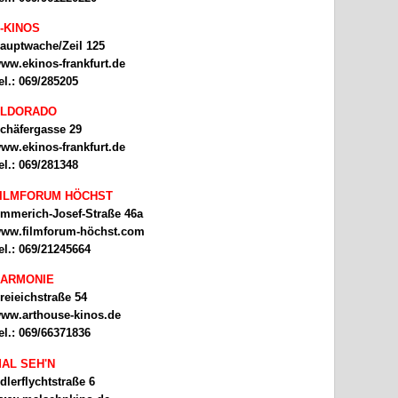
-KINOS
auptwache/Zeil 125
ww.ekinos-frankfurt.de
el.: 069/285205
ELDORADO
chäfergasse 29
ww.ekinos-frankfurt.de
el.: 069/281348
ILMFORUM HÖCHST
mmerich-Josef-Straße 46a
ww.filmforum-höchst.com
el.: 069/21245664
ARMONIE
reieichstraße 54
ww.arthouse-kinos.de
el.: 069/66371836
AL SEH'N
dlerflychtstraße 6