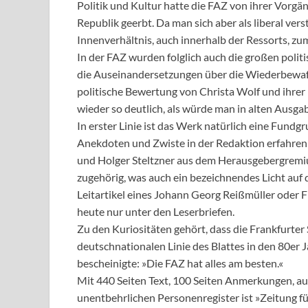
Politik und Kultur hatte die FAZ von ihrer Vorg
Republik geerbt. Da man sich aber als liberal ve
Innenverhältnis, auch innerhalb der Ressorts, z
In der FAZ wurden folglich auch die großen poli
die Auseinandersetzungen über die Wiederbewaffn
politische Bewertung von Christa Wolf und ihrer 
wieder so deutlich, als würde man in alten Ausgab
In erster Linie ist das Werk natürlich eine Fundg
Anekdoten und Zwiste in der Redaktion erfahre
und Holger Steltzner aus dem Herausgebergremiu
zugehörig, was auch ein bezeichnendes Licht auf 
Leitartikel eines Johann Georg Reißmüller oder F
heute nur unter den Leserbriefen.
Zu den Kuriositäten gehört, dass die Frankfurter 
deutschnationalen Linie des Blattes in den 80er 
bescheinigte: »Die FAZ hat alles am besten.«
Mit 440 Seiten Text, 100 Seiten Anmerkungen, au
unentbehrlichen Personenregister ist »Zeitung f