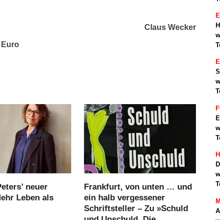
E
H
Claus Wecker
w
 Euro
T
S
w
T
F
E
w
T
H
D
w
T
eters’ neuer
Frankfurt, von unten … und
hr Leben als
ein halb vergessener
M
Schriftsteller – Zu »Schuld
A
und Unschuld. Die