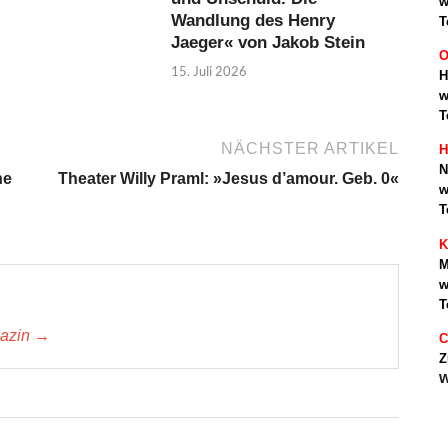
w
Wandlung des Henry
T
Jaeger« von Jakob Stein
O
15. Juli 2026
H
w
T
NÄCHSTER ARTIKEL
H
N
he
Theater Willy Praml: »Jesus d’amour. Geb. 0«
w
T
K
M
w
T
gazin →
C
Z
w