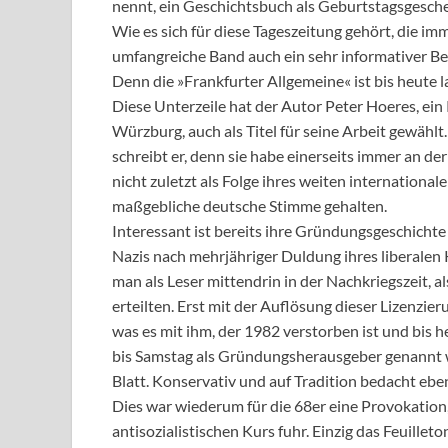
nennt, ein Geschichtsbuch als Geburtstagsgesch
Wie es sich für diese Tageszeitung gehört, die im
umfangreiche Band auch ein sehr informativer B
Denn die »Frankfurter Allgemeine« ist bis heute l
Diese Unterzeile hat der Autor Peter Hoeres, ein
Würzburg, auch als Titel für seine Arbeit gewähl
schreibt er, denn sie habe einerseits immer an de
nicht zuletzt als Folge ihres weiten internation
maßgebliche deutsche Stimme gehalten.
Interessant ist bereits ihre Gründungsgeschichte 
Nazis nach mehrjähriger Duldung ihres liberalen 
man als Leser mittendrin in der Nachkriegszeit, a
erteilten. Erst mit der Auflösung dieser Lizenzier
was es mit ihm, der 1982 verstorben ist und bi
bis Samstag als Gründungsherausgeber genannt wir
Blatt. Konservativ und auf Tradition bedacht ebe
Dies war wiederum für die 68er eine Provokation,
antisozialistischen Kurs fuhr. Einzig das Feuillet