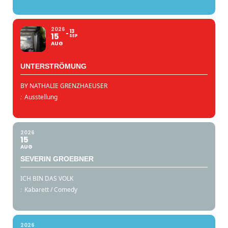
2026
13
15
SEP
AUG
UNTERSTRÖMUNG
BY NATHALIE GRENZHAEUSER
:
Ausstellung
2026
15
AUG
SEVERIN GROEBNER
ICH BIN DAS VOLK
:
Kabarett / Comedy
2026