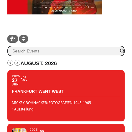
AUGUST, 2026
2025
01
27
JUL
JUN
FRANKFURT WENT WEST
MICKEY BOHNACKER: FOTOGRAFIEN 1945-1965
:
Ausstellung
2025
06