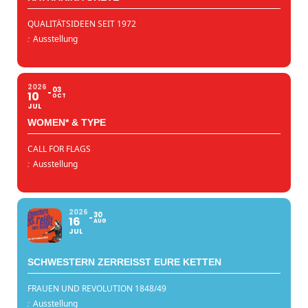
QUALITÄTSIDEEN SEIT 1972
:
Ausstellung
2026
03
10
OCT
JUL
WOMEN* & TYPE
CALL FOR FLAGS
:
Ausstellung
2026
30
16
AUG
JUL
SCHWESTERN ZERREISST EURE KETTEN
FRAUEN UND REVOLUTION 1848/49
:
Ausstellung