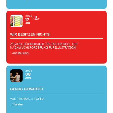
2026
18
17
OCT
JUL
WIR BESITZEN NICHTS.
25 JAHRE BÜCHERGILDE GESTALTERPREIS - DIE
NACHWUCHSFÖRDERUNG FÜR ILLUSTRATION
:
Ausstellung
2026
08
AUG
GENUG GEWARTET
VON THOMAS LETOCHA
:
Theater