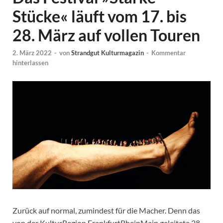
Stücke« läuft vom 17. bis
28. März auf vollen Touren
2. März 2022
-
von
Strandgut Kulturmagazin
-
Kommentar
hinterlassen
Zurück auf normal, zumindest für die Macher. Denn das
von der KulturRegion FrankfurtRheinMain geleitete 28.